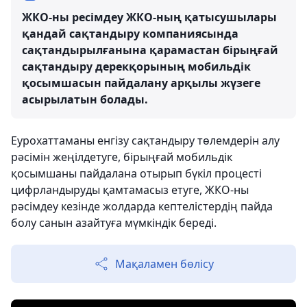
ЖКО-ны ресімдеу ЖКО-ның қатысушылары
қандай сақтандыру компаниясында
сақтандырылғанына қарамастан бірыңғай
сақтандыру дерекқорының мобильдік
қосымшасын пайдалану арқылы жүзеге
асырылатын болады.
Еурохаттаманы енгізу сақтандыру төлемдерін алу
рәсімін жеңілдетуге, бірыңғай мобильдік
қосымшаны пайдалана отырып бүкіл процесті
цифрландыруды қамтамасыз етуге, ЖКО-ны
рәсімдеу кезінде жолдарда кептелістердің пайда
болу санын азайтуға мүмкіндік береді.
Мақаламен бөлісу