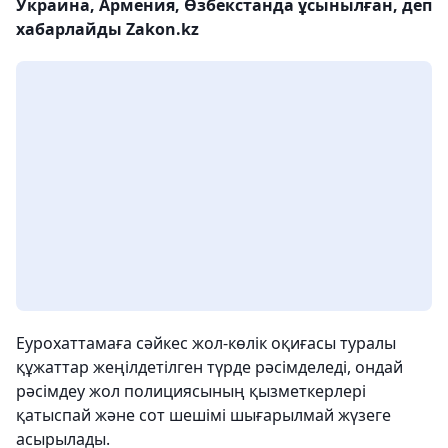
Украина, Армения, Өзбекстанда ұсынылған, деп
хабарлайды Zakon.kz
Еурохаттамаға сәйкес жол-көлік оқиғасы туралы
құжаттар жеңілдетілген түрде рәсімделеді, ондай
рәсімдеу жол полициясының қызметкерлері
қатыспай және сот шешімі шығарылмай жүзеге
асырылады.