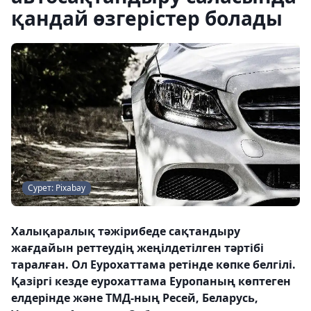
қандай өзгерістер болады
Сурет: Pixabay
Халықаралық тәжірибеде сақтандыру
жағдайын реттеудің жеңілдетілген тәртібі
таралған. Ол Еурохаттама ретінде көпке белгілі.
Қазіргі кезде еурохаттама Еуропаның көптеген
елдерінде және ТМД-ның Ресей, Беларусь,