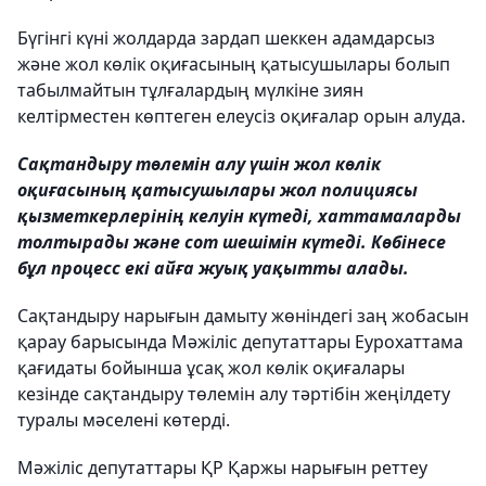
Бүгінгі күні жолдарда зардап шеккен адамдарсыз
және жол көлік оқиғасының қатысушылары болып
табылмайтын тұлғалардың мүлкіне зиян
келтірместен көптеген елеусіз оқиғалар орын алуда.
Сақтандыру төлемін алу үшін жол көлік
оқиғасының қатысушылары жол полициясы
қызметкерлерінің келуін күтеді, хаттамаларды
толтырады және сот шешімін күтеді. Көбінесе
бұл процесс екі айға жуық уақытты алады.
Сақтандыру нарығын дамыту жөніндегі заң жобасын
қарау барысында Мәжіліс депутаттары Еурохаттама
қағидаты бойынша ұсақ жол көлік оқиғалары
кезінде сақтандыру төлемін алу тәртібін жеңілдету
туралы мәселені көтерді.
Мәжіліс депутаттары ҚР Қаржы нарығын реттеу