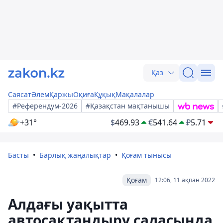
Қаз
Саясат
Әлем
Қаржы
Оқиға
Құқық
Мақалалар
#Референдум-2026
#Қазақстан мақтанышы
+31°
$
469.93
€
541.64
₽
5.71
Басты
Барлық жаңалықтар
Қоғам тынысы
Қоғам
12:06, 11 ақпан 2022
Алдағы уақытта
автосақтандыру саласында