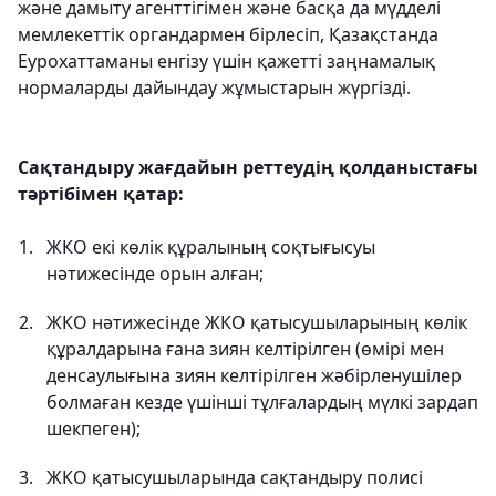
және дамыту агенттігімен және басқа да мүдделі
мемлекеттік органдармен бірлесіп, Қазақстанда
Еурохаттаманы енгізу үшін қажетті заңнамалық
нормаларды дайындау жұмыстарын жүргізді.
Сақтандыру жағдайын реттеудің қолданыстағы
тәртібімен қатар:
ЖКО екі көлік құралының соқтығысуы
нәтижесінде орын алған;
ЖКО нәтижесінде ЖКО қатысушыларының көлік
құралдарына ғана зиян келтірілген (өмірі мен
денсаулығына зиян келтірілген жәбірленушілер
болмаған кезде үшінші тұлғалардың мүлкі зардап
шекпеген);
ЖКО қатысушыларында сақтандыру полисі