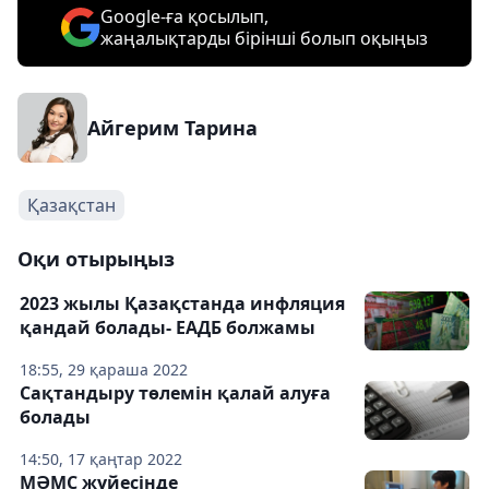
Google-ға қосылып,
жаңалықтарды бірінші болып оқыңыз
Айгерим Тарина
Қазақстан
Оқи отырыңыз
2023 жылы Қазақстанда инфляция
қандай болады- ЕАДБ болжамы
18:55, 29 қараша 2022
Сақтандыру төлемін қалай алуға
болады
14:50, 17 қаңтар 2022
МӘМС жүйесінде