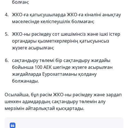
болған;
ЖКО-ға қатысушыларда ЖКО-ға кінәліні анықтау
мәселесінде келіспеушілік болмаған;
ЖКО-ны рәсімдеу сот шешімінсіз және ішкі істер
органдары қызметкерлерінің қатысуынсыз
жүзеге асырылған;
сақтандыру төлемі бір сақтандыру жағдайы
бойынша 100 АЕК шегінде жүзеге асырылған
жағдайларда Еурохаттаманы қолдану
болжанады.
Осылайша, бұл рәсім ЖКО-ны рәсімдеу және зардап
шеккен адамдардың сақтандыру төлемін алу
мерзімін айтарлықтай қысқартады.