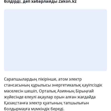
білдірді, деп хабарлайды Zakon.kz
Сарапшылардың пікірінше, атом электр
стансасының құрылысы энергетикалық қауіпсіздік
мәселесін шешіп, Орталық Азияның Бірыңғай
жүйесінде елеулі ақаулар орын алған жағдайда
Қазақстанға электр қуатының тапшылығын
болдырмауға мүмкіндік береді.