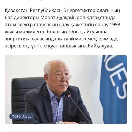
Қазақстан Республикасы Энергетиктер одағының
бас директоры Марат Дұлқайыров Қазақстанда
атом электр стансасын салу қажеттігін сонау 1998
жылы мәлімдеген болатын. Оның айтуынша,
энергетика саласында жағдай мәз емес, елімізде,
әсіресе оңтүстікте қуат тапшылығы байқалуда.
Фото: AUES