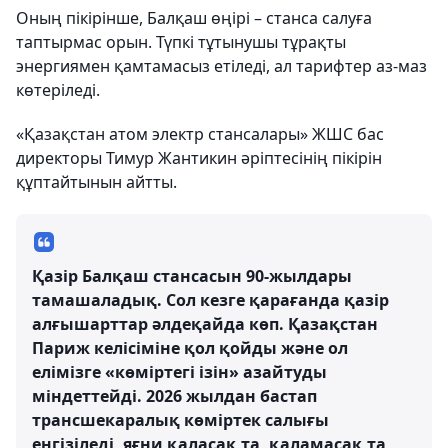
Оның пікірінше, Балқаш өңірі – станса салуға
таптырмас орын. Түпкі тұтынушы тұрақты
энергиямен қамтамасыз етіледі, ал тарифтер аз-маз
көтеріледі.
«Қазақстан атом электр стансалары» ЖШС бас
директоры Тимур Жантикин әріптесінің пікірін
құптайтынын айтты.
Қазір Балқаш стансасын 90-жылдары
тамашаладық. Сол кезге қарағанда қазір
алғышарттар әлдеқайда көп. Қазақстан
Париж келісіміне қол қойды және ол
елімізге «көміртегі ізін» азайтуды
міндеттейді. 2026 жылдан бастап
трансшекаралық көміртек салығы
енгізіледі, яғни қаласақ та, қаламасақ та,