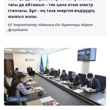
тағы да айтамын – тек қана атом электр
стансасы. Бұл – ең таза энергия өндірудің
жалғыз жолы.
ҚР Энергетиктер одағының бас директоры Марат
Дұлқайыров
Сурет: AUES