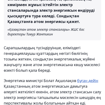
көмірмен жұмыс істейтін электр
стансаларында электр энергиясын өндіруді
қысқартуға тура келеді. Сондықтан
Қазақстанға атом энергиясы қажет.
«Қазақстан атом электр стансалары» ЖШС бас
директоры Тимур Жантикин
Сарапшылардың түсіндіруінше, еліміздегі
генерациялаушы қуаттардың негізгі бөлігінің
тозығы жеткен, сондықтан энергетикалық жүйені
жаңғырту және атом энергетикасына көшу мәселесі
өзекті болып қала береді.
Энергетика министрі Болат Ақшолақов
бұған дейін
Қазақстанның атом энергетикасын дамытуға
әлеуеті жеткілікті екенін, атом электр стансасын салу
электр энергиясы тапшылығы мәселесін шешудің ең
перспективалы жолы болатынын айтқан еді.