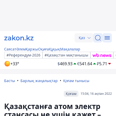
Қаз
Саясат
Әлем
Қаржы
Оқиға
Құқық
Мақалалар
#Референдум-2026
#Қазақстан мақтанышы
+33°
$
469.93
€
541.64
₽
5.71
Басты
Барлық жаңалықтар
Қоғам тынысы
Қоғам
15:04, 16 ақпан 2022
Қазақстанға атом электр
стансасы не үшін қажет –