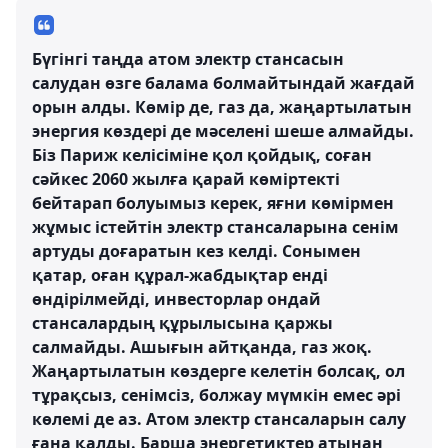
Бүгінгі таңда атом электр стансасын
салудан өзге балама болмайтындай жағдай
орын алды. Көмір де, газ да, жаңартылатын
энергия көздері де мәселені шеше алмайды.
Біз Париж келісіміне қол қойдық, соған
сәйкес 2060 жылға қарай көміртекті
бейтарап болуымыз керек, яғни көмірмен
жұмыс істейтін электр стансаларына сенім
артуды доғаратын кез келді. Сонымен
қатар, оған құрал-жабдықтар енді
өндірілмейді, инвесторлар ондай
стансалардың құрылысына қаржы
салмайды. Ашығын айтқанда, газ жоқ.
Жаңартылатын көздерге келетін болсақ, ол
тұрақсыз, сенімсіз, болжау мүмкін емес әрі
көлемі де аз. Атом электр стансаларын салу
ғана қалды. Барша энергетиктер атынан