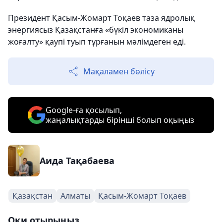
Президент Қасым-Жомарт Тоқаев таза ядролық
энергиясыз Қазақстанға «бүкіл экономиканы
жоғалту» қаупі туып тұрғанын мәлімдеген еді.
Мақаламен бөлісу
Google-ға қосылып,
жаңалықтарды бірінші болып оқыңыз
Аида Тақабаева
Қазақстан
Алматы
Қасым-Жомарт Тоқаев
Оқи отырыңыз