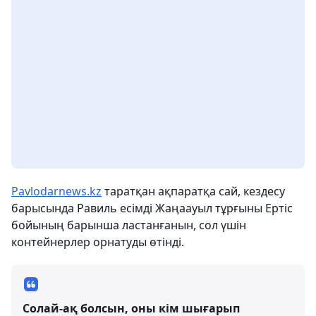
Pavlodarnews.kz
таратқан ақпаратқа сай, кездесу
барысында Равиль есімді Жаңаауыл тұрғыны Ертіс
бойының барынша ластанғанын, сол үшін
контейнерлер орнатуды өтінді.
Солай-ақ болсын, оны кім шығарып