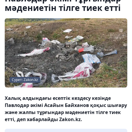
мәдениетін тілге тиек етті
Сурет: Zakon.kz
Халық алдындағы есептік кездесу кезінде
Павлодар әкімі Асайын Байханов қоқыс шығару
және жалпы тұрғындар мәдениетін тілге тиек
етті, деп хабарлайды Zakon.kz.