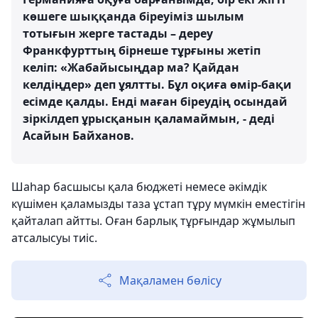
көшеге шыққанда біреуіміз шылым
тотығын жерге тастады – дереу
Франкфурттың бірнеше тұрғыны жетіп
келіп: «Жабайысыңдар ма? Қайдан
келдіңдер» деп ұялтты. Бұл оқиға өмір-бақи
есімде қалды. Енді маған біреудің осындай
зіркілдеп ұрысқанын қаламаймын, - деді
Асайын Байханов.
Шаһар басшысы қала бюджеті немесе әкімдік
күшімен қаламызды таза ұстап тұру мүмкін еместігін
қайталап айтты. Оған барлық тұрғындар жұмылып
атсалысуы тиіс.
Мақаламен бөлісу