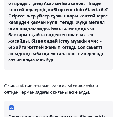
отырады, - деді Асайын Байханов. – Бізде
контейнерлердің көбі өртенетінін білесіз бе?
Әсіресе, жер үйлер тұрғындары контейнерге
көмірден қалған күлді төгеді. Жұқа металл
оған шыдамайды. Бүкіл әлемде қоқыс
бактарын қайта өңделген пластиктен
жасайды, бізде ондай істеу мүмкін емес –
бір айға жетпей жанып кетеді. Сол себепті
әкімдік қымбатқа металл контейнерлерді
сатып алуға мәжбүр.
Осыны айтып отырып, қала әкімі сана-сезімін
оятқан Германиядағы оқиғаны еске алды.
Германияға оқуға барғанымда, бір екі жігіт