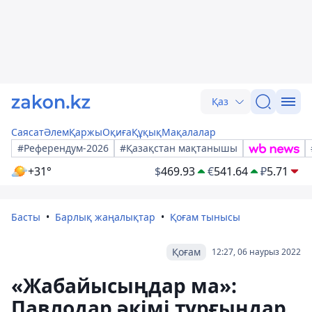
Қаз
Саясат
Әлем
Қаржы
Оқиға
Құқық
Мақалалар
#Референдум-2026
#Қазақстан мақтанышы
+31°
$
469.93
€
541.64
₽
5.71
Басты
Барлық жаңалықтар
Қоғам тынысы
Қоғам
12:27, 06 наурыз 2022
«Жабайысыңдар ма»:
Павлодар әкімі тұрғындар