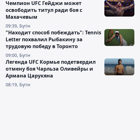
Чемпион UFC Гейджи может
освободить титул ради боя с
Махачевым
09:39, Бүгін
"Находит способ побеждать": Tennis
Letter похвалил Рыбакину за
трудовую победу в Торонто
09:00, Бүгін
Легенда UFC Кормье подетвердил
отмену боя Чарльза Оливейры и
Армана Царукяна
08:19, Бүгін