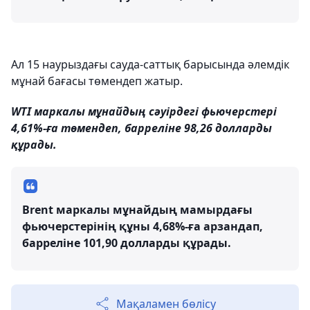
Ал 15 наурыздағы сауда-саттық барысында әлемдік
мұнай бағасы төмендеп жатыр.
WTI маркалы мұнайдың сәуірдегі фьючерстері
4,61%-ға төмендеп, барреліне 98,26 долларды
құрады.
Brent маркалы мұнайдың мамырдағы
фьючерстерінің құны 4,68%-ға арзандап,
барреліне 101,90 долларды құрады.
Мақаламен бөлісу