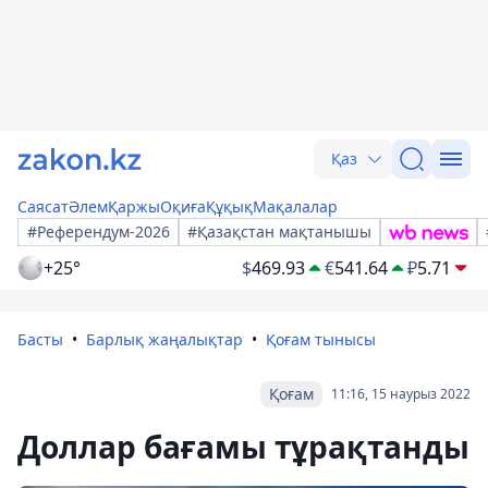
Қаз
Саясат
Әлем
Қаржы
Оқиға
Құқық
Мақалалар
#Референдум-2026
#Қазақстан мақтанышы
+25°
$
469.93
€
541.64
₽
5.71
Басты
Барлық жаңалықтар
Қоғам тынысы
Қоғам
11:16, 15 наурыз 2022
Доллар бағамы тұрақтанды