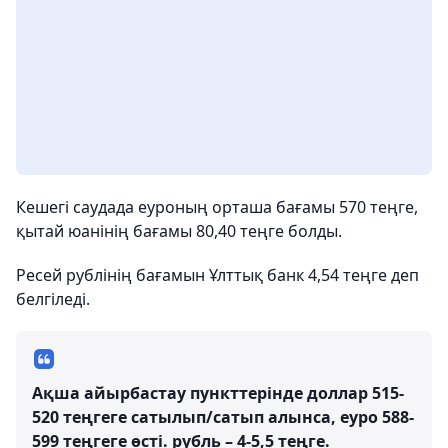
Кешегі саудада еуроның орташа бағамы 570 теңге,
қытай юанінің бағамы 80,40 теңге болды.
Ресей рублінің бағамын Ұлттық банк 4,54 теңге деп
белгіледі.
Ақша айырбастау пункттерінде доллар 515-
520 теңгеге сатылып/сатып алынса, еуро 588-
599 теңгеге өсті. рубль – 4-5,5 теңге.