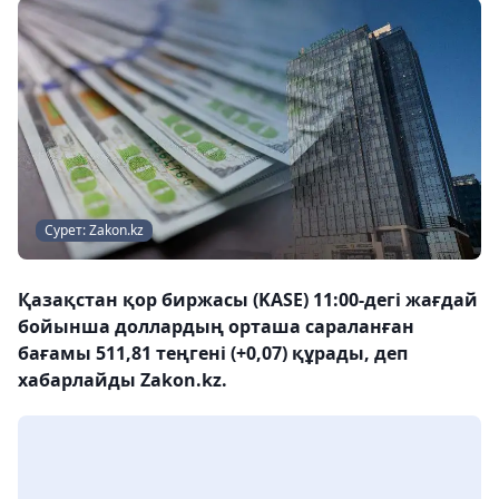
Сурет: Zakon.kz
Қазақстан қор биржасы (KASE) 11:00-дегі жағдай
бойынша доллардың орташа сараланған
бағамы 511,81 теңгені (+0,07) құрады, деп
хабарлайды Zakon.kz.