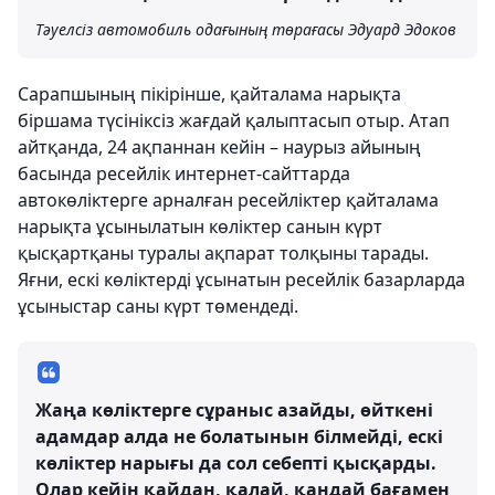
Тәуелсіз автомобиль одағының төрағасы Эдуард Эдоков
Сарапшының пікірінше, қайталама нарықта
біршама түсініксіз жағдай қалыптасып отыр. Атап
айтқанда, 24 ақпаннан кейін – наурыз айының
басында ресейлік интернет-сайттарда
автокөліктерге арналған ресейліктер қайталама
нарықта ұсынылатын көліктер санын күрт
қысқартқаны туралы ақпарат толқыны тарады.
Яғни, ескі көліктерді ұсынатын ресейлік базарларда
ұсыныстар саны күрт төмендеді.
Жаңа көліктерге сұраныс азайды, өйткені
адамдар алда не болатынын білмейді, ескі
көліктер нарығы да сол себепті қысқарды.
Олар кейін қайдан, қалай, қандай бағамен