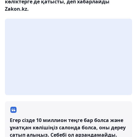
көліктерге де қатысты, деп хабарлайды
Zakon.kz.
Егер сізде 10 миллион теңге бар болса және
ұнатқан көлішіңіз салонда болса, оны дереу
сатып алыңыз. Себебі ол арзандамайды.