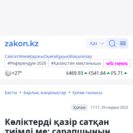
Қаз
Саясат
Әлем
Қаржы
Оқиға
Құқық
Мақалалар
#Референдум-2026
#Қазақстан мақтанышы
+27°
$
469.93
€
541.64
₽
5.71
Басты
Барлық жаңалықтар
Қоғам тынысы
Қоғам
17:17, 29 наурыз 2022
Көліктерді қазір сатқан
тиімді ме: сарапшының