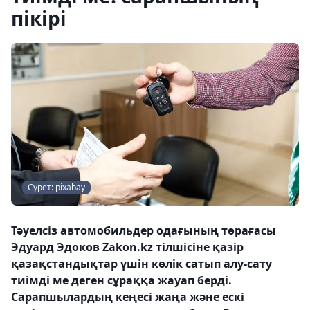
пікірі
Сурет: pixabay
Тәуелсіз автомобильдер одағының төрағасы
Эдуард Эдоков Zakon.kz тілшісіне қазір
қазақстандықтар үшін көлік сатып алу-сату
тиімді ме деген сұраққа жауап берді.
Сарапшылардың кеңесі жаңа және ескі