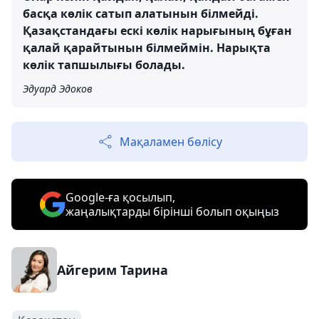
басқа көлік сатып алатынын білмейді.
Қазақстандағы ескі көлік нарығының бұған
қалай қарайтынын білмеймін. Нарықта
көлік тапшылығы болады.
Эдуард Эдоков
Мақаламен бөлісу
Google-ға қосылып,
жаңалықтарды бірінші болып оқыңыз
Айгерим Тарина