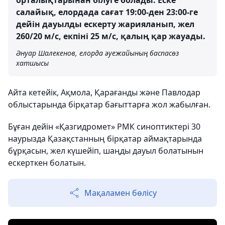
орталықтарынан білуге болады. Еске
салайық, елордада сағат 19:00-ден 23:00-ге
дейін дауылды ескерту жарияланып, жел
260/20 м/с, екпіні 25 м/с, қалың қар жауады.
Әнуар Шалекенов, елорда әуежайының баспасөз
хатшысы
Айта кетейік, Ақмола, Қарағанды ​​және Павлодар
облыстарында бірқатар бағыттарға жол жабылған.
Бұған дейін «Қазгидромет» РМК синоптиктері 30
наурызда Қазақстанның бірқатар аймақтарында
бұрқасын, жел күшейіп, шаңды дауыл болатынын
ескерткен болатын.
Мақаламен бөлісу