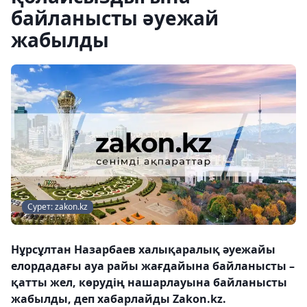
байланысты әуежай
жабылды
Сурет: zakon.kz
Нұрсұлтан Назарбаев халықаралық әуежайы
елордадағы ауа райы жағдайына байланысты –
қатты жел, көрудің нашарлауына байланысты
жабылды, деп хабарлайды Zakon.kz.