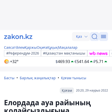
Қаз
Саясат
Әлем
Қаржы
Оқиға
Құқық
Мақалалар
#Референдум-2026
#Қазақстан мақтанышы
+32°
$
469.93
€
541.64
₽
5.71
Басты
Барлық жаңалықтар
Қоғам тынысы
Қоғам
20:20, 29 наурыз 2022
Елордада ауа райының
қолайсыздығына