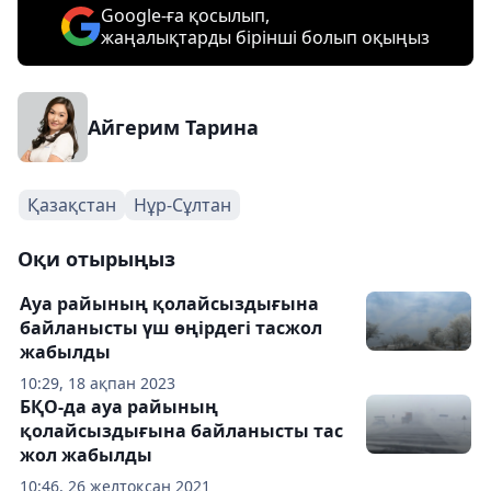
Google-ға қосылып,
жаңалықтарды бірінші болып оқыңыз
Айгерим Тарина
Қазақстан
Нұр-Сұлтан
Оқи отырыңыз
Ауа райының қолайсыздығына
байланысты үш өңірдегі тасжол
жабылды
10:29, 18 ақпан 2023
БҚО-да ауа райының
қолайсыздығына байланысты тас
жол жабылды
10:46, 26 желтоқсан 2021