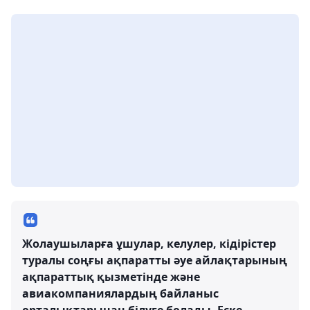
Жолаушыларға ұшулар, келулер, кідірістер
туралы соңғы ақпаратты әуе айлақтарының
ақпараттық қызметінде және
авиакомпаниялардың байланыс