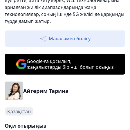
Бұл ретте, айта кету керек, WLL технологияларына
арналған жиілік диапазондарында жаңа
технологиялар, соның ішінде 5G желісі де қарқынды
түрде дамып жатыр.
Мақаламен бөлісу
Google-ға қосылып,
жаңалықтарды бірінші болып оқыңыз
Айгерим Тарина
Қазақстан
Оқи отырыңыз