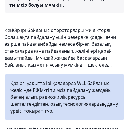
тиімсіз болуы мүмкін.
Кейбір ірі байланыс операторлары жиіліктерді
болашақта пайдалану үшін резервке қояды, яғни
әзірше пайдаланбайды немесе бір-екі базалық
стансаларда ғана пайдаланып, желіні әрі қарай
дамытпайды. Мұндай жағдайда басқалардың
байланыс қызметін ұсыну мүмкіндігі шектеледі.
Қазіргі уақытта ірі қалаларда WLL байланыс
желісінде РЖМ-ті тиімсіз пайдалану жағдайы
белең алып, радиожиілік ресурсы
шектелгендіктен, озық технологиялардың даму
үрдісі тоқырап тұр.