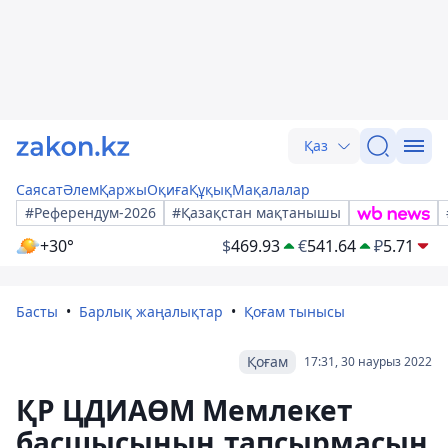
Қаз
Саясат
Әлем
Қаржы
Оқиға
Құқық
Мақалалар
#Референдум-2026
#Қазақстан мақтанышы
+30°
$
469.93
€
541.64
₽
5.71
Басты
Барлық жаңалықтар
Қоғам тынысы
Қоғам
17:31, 30 наурыз 2022
ҚР ЦДИАӨМ Мемлекет
басшысының тапсырмасын