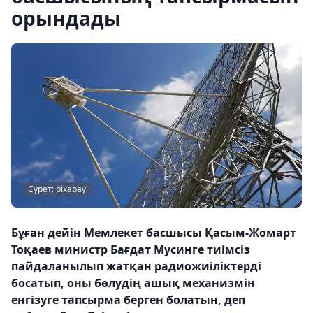
орындады
Сурет: pixabay
Бұған дейін Мемлекет басшысы Қасым-Жомарт
Тоқаев министр Бағдат Мусинге тиімсіз
пайдаланылып жатқан радиожиіліктерді
босатып, оны бөлудің ашық механизмін
енгізуге тапсырма берген болатын, деп