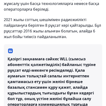
жұмсалу үшін басқа технологияларға немесе басқа
операторларға беріледі.
2021 жылы соттың шешімімен радиожиілікті
пайдалануға берілген 8 рұқсат кері қайтарылды. Бұл
рұқсаттар 2016 жылы алынған болатын, алайда 6
жыл бойы тиімсіз пайдаланылған.
Қазіргі заңнамаға сәйкес WLL (сымсыз
абоненттік қолжетімділік) байланыс түріне
рұқсат елді-мекенге ресімделеді. Қала
аумағын толықтай сапалы интернетпен
қамтамасыз ету үшін желіні бірнеше
базалық стансамен құру қажет, алайда
құрылыстардың тығыздығы бұған кедергі
боп тұр, оның үстіне желіні бұлайша салу
операторларға коммерциялық тұрғыда