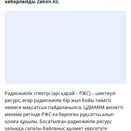
хабарлайды Zakon.kz.
Радиожиілік спектрі (әрі қарай – РЖС) – шектеулі
ресурс, егер радиожиілік бір жыл бойы тиімсіз
немесе мақсатсыз пайдаланылса, ЦДИАӨМ өкілетті
мекеме ретінде РЖС-ға берілген рұқсатты алып
қоюға құқылы. Босатылған радиожиілік ресурс
халыққа сапалы байланыс қызмет көрсетуге