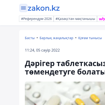
#Референдум-2026
#Қазақстан мақтанышы
Басты
Барлық жаңалықтар
Қоғам тынысы
11:24, 05 сәуір 2022
Дәрігер таблеткас
төмендетуге болат