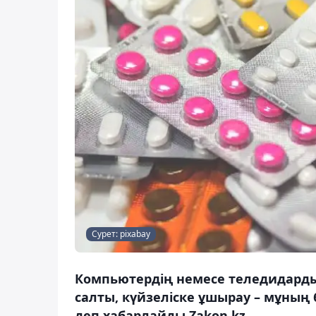
Сурет: pixabay
Компьютердің немесе теледидарды
салты, күйзеліске ұшырау – мұның 
деп хабарлайды Zakon.kz.