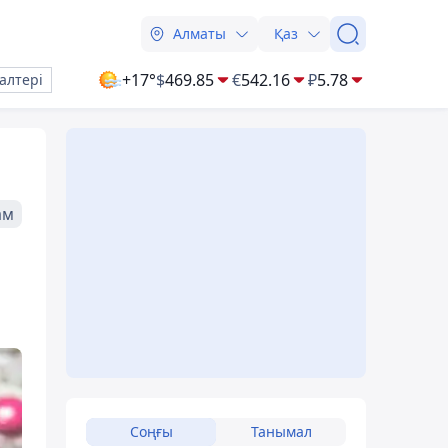
Алматы
Қаз
+17°
$
469.85
€
542.16
₽
5.78
алтері
ам
Соңғы
Танымал