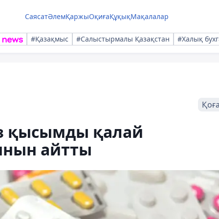
Саясат
Әлем
Қаржы
Оқиға
Құқық
Мақалалар
#Қазақмыс
#Салыстырмалы Қазақстан
#Халық бухг
Қоғ
ыз қысымды қалай
ынын айтты