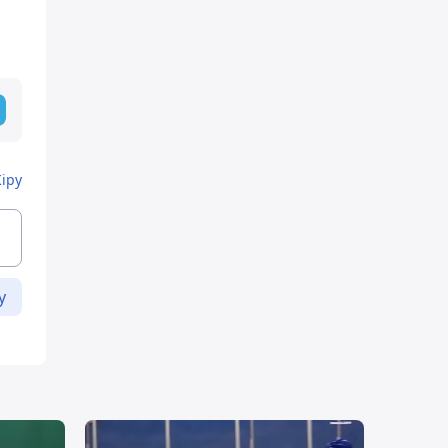
Кіру
у