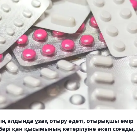
ң алдында ұзақ отыру әдеті, отырықшы өмір
бәрі қан қысымының көтерілуіне әкеп соғады,