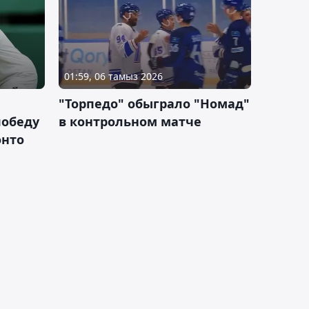
01:59, 06 тамыз 2026
"Торпедо" обыграло "Номад"
победу
в контрольном матче
онто