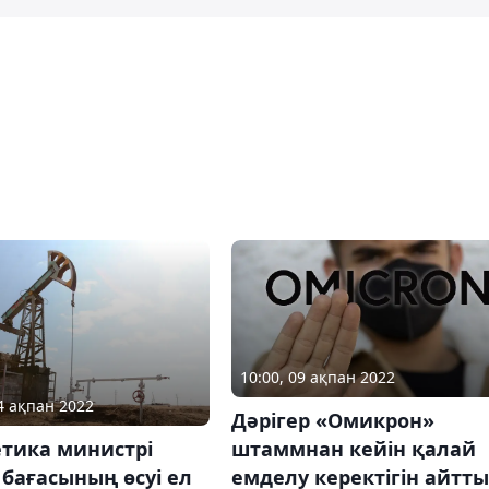
10:00, 09 ақпан 2022
14 ақпан 2022
Дәрігер «Омикрон»
штаммнан кейін қалай
етика министрі
емделу керектігін айтты
бағасының өсуі ел