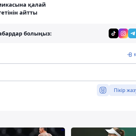
микасына қалай
тетінін айтты
абардар болыңыз:
Пікір жаз