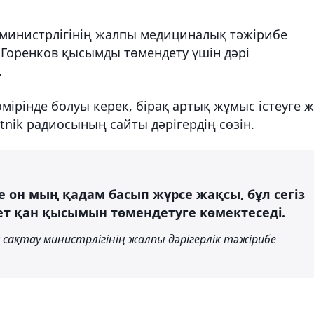
министрлігінің жалпы медициналық тәжірибе
Горенков қысымды төмендету үшін дәрі
.
мірінде болуы керек, бірақ артық жұмыс істеуге 
nik радиосының сайты дәрігердің сөзін.
е он мың қадам басып жүрсе жақсы, бұл сегіз
т қан қысымын төмендетуге көмектеседі.
 сақтау министрлігінің жалпы дәрігерлік тәжірибе