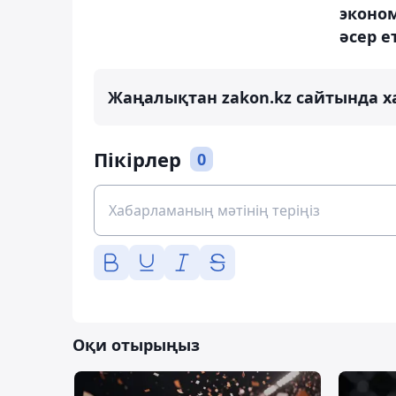
эконо
әсер е
Жаңалықтан zakon.kz сайтында х
Пікірлер
0
Оқи отырыңыз