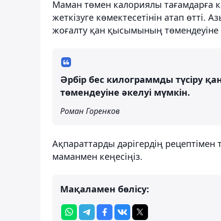
Маман төмен калориялы тағамдарға к
жеткізуге көмектесетінін атап өтті. А
жоғалту қан қысымының төмендеуіне 
Әрбір бес килограммды түсіру 
төмендеуіне әкелуі мүмкін.
Роман Горенков
Ақпараттарды дәрігердің рецептімен
маманмен кеңесіңіз.
Мақаламен бөлісу: