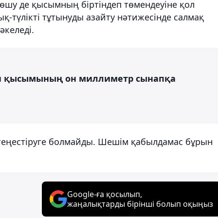
өшу де қысымның біртіндеп төмендеуіне қол
зық-түлікті тұтынуды азайту нәтижесінде салмақ
әкеледі.
қан қысымының он миллиметр сынапқа
 теңестіруге болмайды. Шешім қабылдамас бұрын
Google-ға қосылып,
жаңалықтарды бірінші болып оқыңыз