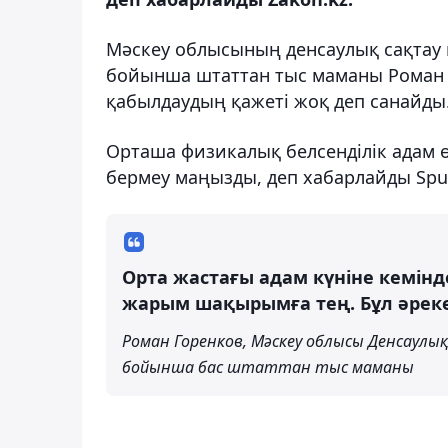
Мәскеу облысының денсаулық сақтау 
бойынша штаттан тыс маманы Роман 
қабылдаудың қажеті жоқ деп санайды
Орташа физикалық белсенділік адам ө
бермеу маңызды, деп хабарлайды Sput
Орта жастағы адам күніне кемінд
жарым шақырымға тең. Бұл әреке
Роман Горенков, Мәскеу облысы Денсаулық
бойынша бас штаттан тыс маманы