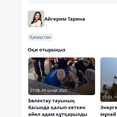
Айгерим Тарина
Қазақстан
Оқи отырыңыз
21:38, 09 шілде 2025
15:03, 
Бөлектау тауының
басында қалып кеткен
Энерг
әйел адам құтқарылды
мұнай 