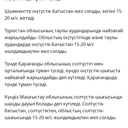
Шымкентте оңтүстік-батыстан жел соғады, екпіні 15-
20 м/с жетеді.
Түркістан облысының таулы аудандарында найзағай
жарқылдайды. Облыстың оңтүстігінде және таулы
аудандарда оңтүстік-батыстан 15-20 м/с
жылдамдықпен жел соғады.
Түнде Қарағанды облысының солтүстігі мен
орталығында тұман түседі, күндіз оңтүстік-шығыста
найзағай жарқылдайды деп күтіледі. Қарағандыда
түнде тұман түседі.
Күндіз Маңғыстау облысының солтүстік-шығысында
шаңды дауыл болады деп күтіледі. Солтүстік-
батыстан, солтүстіктен, облыстың солтүстік-
шығысында 15-20 м/с жылдамдықпен жел соғады.