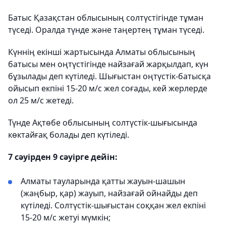
Батыс Қазақстан облысының солтүстігінде тұман
түседі. Оралда түнде және таңертең тұман түседі.
Күннің екінші жартысында Алматы облысының
батысы мен оңтүстігінде найзағай жарқылдап, күн
бұзылады деп күтіледі. Шығыстан оңтүстік-батысқа
ойысып екпіні 15-20 м/с жел соғады, кей жерлерде
ол 25 м/с жетеді.
Түнде Ақтөбе облысының солтүстік-шығысында
көктайғақ болады деп күтіледі.
7 сәуірден 9 сәуірге дейін:
Алматы тауларында қатты жауын-шашын
(жаңбыр, қар) жауып, найзағай ойнайды деп
күтіледі. Солтүстік-шығыстан соққан жел екпіні
15-20 м/с жетуі мүмкін;