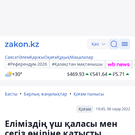
Қаз
Саясат
Әлем
Қаржы
Оқиға
Құқық
Мақалалар
#Референдум-2026
#Қазақстан мақтанышы
+30°
$
469.93
€
541.64
₽
5.71
Басты
Барлық жаңалықтар
Қоғам тынысы
Қоғам
19:45, 06 сәуір 2022
Еліміздің үш қаласы мен
сегіз өңіріне қатысты