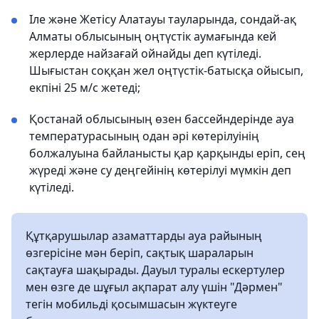
Іле және Жетісу Алатауы тауларында, сондай-ақ
Алматы облысының оңтүстік аумағында кей
жерлерде найзағай ойнайды деп күтіледі.
Шығыстан соққан жел оңтүстік-батысқа ойысып,
екпіні 25 м/с жетеді;
Қостанай облысының өзен бассейндерінде ауа
температурасының одан әрі көтерілуінің
болжалуына байланысты қар қарқынды еріп, сең
жүреді және су деңгейінің көтерілуі мүмкін деп
күтіледі.
Құтқарушылар азаматтарды ауа райының
өзгерісіне мән беріп, сақтық шараларын
сақтауға шақырады. Дауыл туралы ескертулер
мен өзге де шұғыл ақпарат алу үшін "Дәрмен"
тегін мобильді қосымшасын жүктеуге