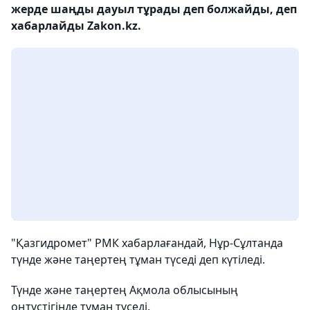
жерде шаңды дауыл тұрады деп болжайды, деп
хабарлайды Zakon.kz.
"Қазгидромет" РМК хабарлағандай, Нұр-Сұлтанда
түнде және таңертең тұман түседі деп күтіледі.
Түнде және таңертең Ақмола облысының
оңтүстігінде тұман түседі.