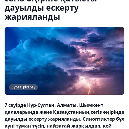
дауылды ескерту
жарияланды
Сурет: pixabay
7 сәуірде Нұр-Сұлтан, Алматы, Шымкент
қалаларында және Қазақстанның сегіз өңірінде
дауылды ескерту жарияланды. Синоптиктер бұл
күні тұман түсіп, найзағай жарқылдап, кей