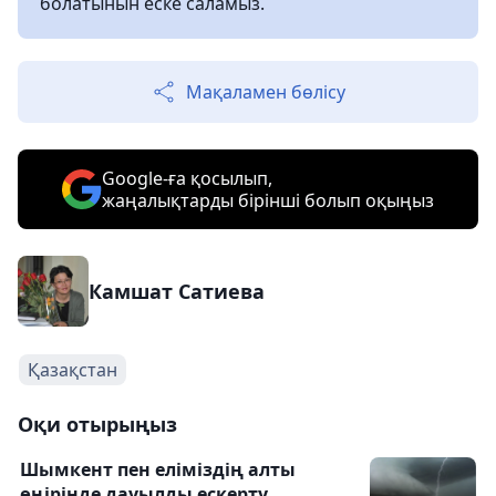
болатынын еске саламыз.
Мақаламен бөлісу
Google-ға қосылып,
жаңалықтарды бірінші болып оқыңыз
Камшат Сатиева
Қазақстан
Оқи отырыңыз
Шымкент пен еліміздің алты
өңірінде дауылды ескерту