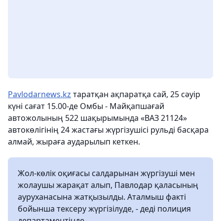
Рavlodarnews.kz
таратқан ақпаратқа сай, 25 сәуір
күні сағат 15.00-де Омбы - Майқапшағай
автожолының 522 шақырымында «ВАЗ 21124»
автокөлігінің 24 жастағы жүргізушісі рульді басқара
алмай, жыраға аударылып кеткен.
Жол-көлік оқиғасы салдарынан жүргізуші мен
жолаушы жарақат алып, Павлодар қаласының
ауруханасына жатқызылды. Аталмыш факті
бойынша тексеру жүргізілуде, - деді полиция
департаментінде.