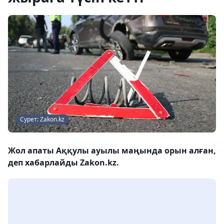
Сурет: Zakon.kz
Жол апаты Аққулы ауылы маңында орын алған,
деп хабарлайды Zakon.kz.