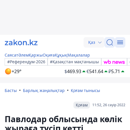
Қаз
Саясат
Әлем
Қаржы
Оқиға
Құқық
Мақалалар
#Референдум-2026
#Қазақстан мақтанышы
+29°
$
469.93
€
541.64
₽
5.71
Басты
Барлық жаңалықтар
Қоғам тынысы
Қоғам
11:52, 26 сәуір 2022
Павлодар облысында көлік
жыраға түсіп кетті