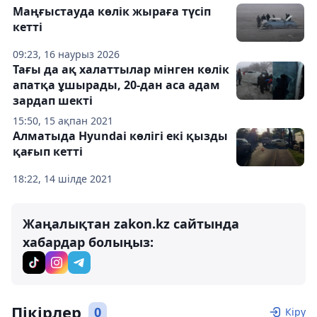
Маңғыстауда көлік жыраға түсіп
кетті
09:23, 16 наурыз 2026
Тағы да ақ халаттылар мінген көлік
апатқа ұшырады, 20-дан аса адам
зардап шекті
15:50, 15 ақпан 2021
Алматыда Hyundai көлігі екі қызды
қағып кетті
18:22, 14 шілде 2021
Жаңалықтан zakon.kz сайтында
хабардар болыңыз:
Пікірлер
0
Кіру