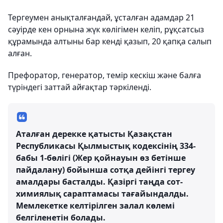
Тергеумен анықталғандай, ұсталған адамдар 21
сәуірде кен орнына жүк көлігімен келіп, рұқсатсыз
құрамында алтыны бар кенді қазып, 20 қапқа салып
алған.
Префоратор, генератор, темір кескіш және балға
түріндегі заттай айғақтар тәркіленді.
Аталған дерекке қатысты Қазақстан
Республикасы Қылмыстық кодексінің 334-
бабы 1-бөлігі (Жер қойнауын өз бетінше
пайдалану) бойынша сотқа дейінгі тергеу
амалдары басталды. Қазіргі таңда сот-
химиялық сараптамасы тағайындалды.
Мемлекетке келтірілген залал көлемі
белгіленетін болады.