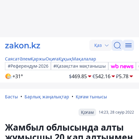
Қаз
Саясат
Әлем
Қаржы
Оқиға
Құқық
Мақалалар
#Референдум-2026
#Қазақстан мақтанышы
+31°
$
469.85
€
542.16
₽
5.78
Басты
Барлық жаңалықтар
Қоғам тынысы
Қоғам
14:23, 28 сәуір 2022
Жамбыл облысында алты
жұмысшы 20 қап алтынмен