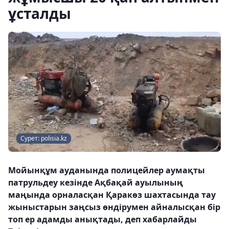
ұсталды
Сурет: polisia.kz
Мойынқұм ауданында полицейлер аумақты
патрульдеу кезінде Ақбақай ауылының
маңында орналасқан Қаракөз шахтасында тау
жыныстарын заңсыз өндірумен айналысқан бір
топ ер адамды анықтады, деп хабарлайды