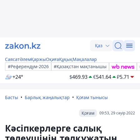
Қаз
Саясат
Әлем
Қаржы
Оқиға
Құқық
Мақалалар
#Референдум-2026
#Қазақстан мақтанышы
+24°
$
469.93
€
541.64
₽
5.71
Басты
Барлық жаңалықтар
Қоғам тынысы
Қоғам
09:53, 29 сәуір 2022
Кәсіпкерлерге салық
төлеушінің төлқұжатын