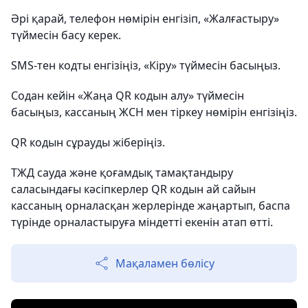
Әрі қарай, телефон нөмірін енгізіп, «Жалғастыру»
түймесін басу керек.
SMS-тен кодты енгізіңіз, «Кіру» түймесін басыңыз.
Содан кейін «Жаңа QR кодын алу» түймесін
басыңыз, кассаның ЖСН мен тіркеу нөмірін енгізіңіз.
QR кодын сұрауды жіберіңіз.
ТЖД сауда және қоғамдық тамақтандыру
саласындағы кәсіпкерлер QR кодын ай сайын
кассаның орналасқан жерлерінде жаңартып, баспа
түрінде орналастыруға міндетті екенін атап өтті.
Мақаламен бөлісу