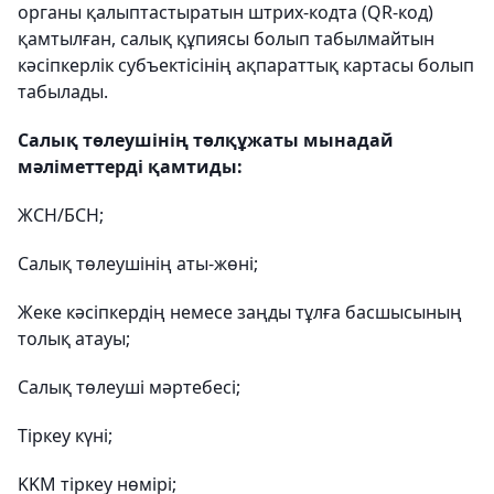
органы қалыптастыратын штрих-кодта (QR-код)
қамтылған, салық құпиясы болып табылмайтын
кәсіпкерлік субъектісінің ақпараттық картасы болып
табылады.
Салық төлеушінің төлқұжаты мынадай
мәліметтерді қамтиды:
ЖСН/БСН;
Салық төлеушінің аты-жөні;
Жеке кәсіпкердің немесе заңды тұлға басшысының
толық атауы;
Салық төлеуші ​​мәртебесі;
Тіркеу күні;
KKM тіркеу нөмірі;