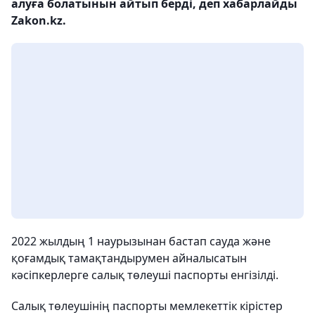
алуға болатынын айтып берді, деп хабарлайды
Zakon.kz.
2022 жылдың 1 наурызынан бастап сауда және
қоғамдық тамақтандырумен айналысатын
кәсіпкерлерге салық төлеуші ​​паспорты енгізілді.
Салық төлеушінің паспорты мемлекеттік кірістер