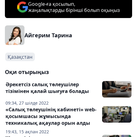
Google-ға қосылып,
жаңалықтарды бірінші болып оқыңыз
Айгерим Тарина
Қазақстан
Оқи отырыңыз
Әрекетсіз салық төлеушілер
тізімінен қалай шығуға болады
09:34, 27 шілде 2022
«Салық төлеушінің кабинеті» web-
қосымшасы жұмысында
техникалық ақаулар орын алды
19:43, 15 ақпан 2022