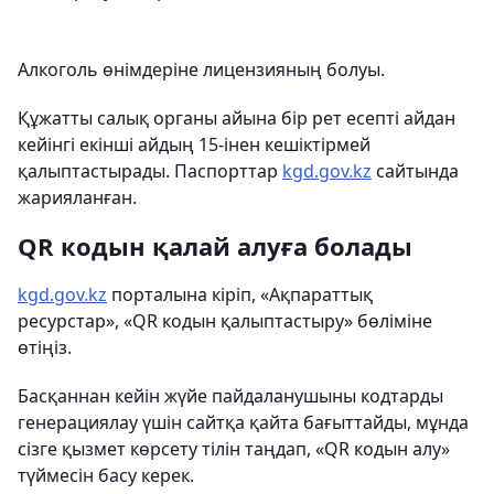
Алкоголь өнімдеріне лицензияның болуы.
Құжатты салық органы айына бір рет есепті айдан
кейінгі екінші айдың 15-інен кешіктірмей
қалыптастырады. Паспорттар
kgd.gov.kz
сайтында
жарияланған.
QR кодын қалай алуға болады
kgd.gov.kz
порталына кіріп, «Ақпараттық
ресурстар», «QR кодын қалыптастыру» бөліміне
өтіңіз.
Басқаннан кейін жүйе пайдаланушыны кодтарды
генерациялау үшін сайтқа қайта бағыттайды, мұнда
сізге қызмет көрсету тілін таңдап, «QR кодын алу»
түймесін басу керек.