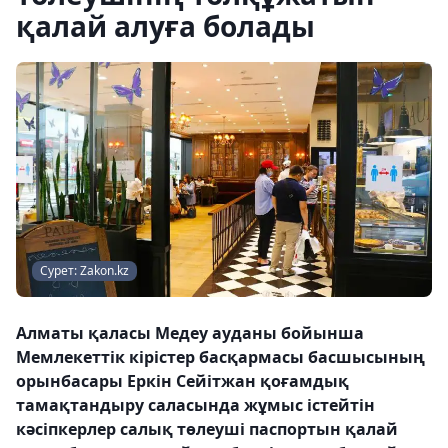
қалай алуға болады
Сурет: Zakon.kz
Алматы қаласы Медеу ауданы бойынша
Мемлекеттік кірістер басқармасы басшысының
орынбасары Еркін Сейітжан қоғамдық
тамақтандыру саласында жұмыс істейтін
кәсіпкерлер салық төлеуші ​​паспортын қалай