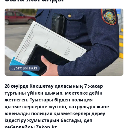
Сурет: polisia.kz
28 сәуірде Көкшетау қаласының 7 жасар
тұрғыны үйінен шығып, мектепке дейін
жетпеген. Туыстары бірден полиция
қызметкерлеріне жүгініп, патрульдік және
ювеналды полиция қызметкерлері дереу
іздестіру жұмыстарын бастады, деп
хабарлайды Zakon.kz.