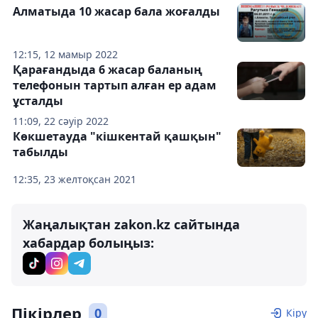
Алматыда 10 жасар бала жоғалды
12:15, 12 мамыр 2022
Қарағандыда 6 жасар баланың
телефонын тартып алған ер адам
ұсталды
11:09, 22 сәуір 2022
Көкшетауда "кішкентай қашқын"
табылды
12:35, 23 желтоқсан 2021
Жаңалықтан zakon.kz сайтында
хабардар болыңыз:
Пікірлер
0
Кіру