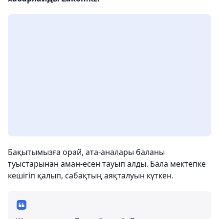
Бақытымызға орай, ата-аналары баланы
туыстарынан аман-есен тауып алды. Бала мектепке
кешігіп қалып, сабақтың аяқталуын күткен.