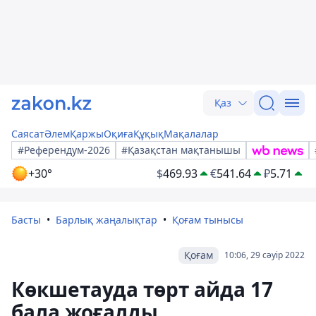
Қаз
Саясат
Әлем
Қаржы
Оқиға
Құқық
Мақалалар
#Референдум-2026
#Қазақстан мақтанышы
+30°
$
469.93
€
541.64
₽
5.71
Басты
Барлық жаңалықтар
Қоғам тынысы
Қоғам
10:06, 29 сәуір 2022
Көкшетауда төрт айда 17
бала жоғалды