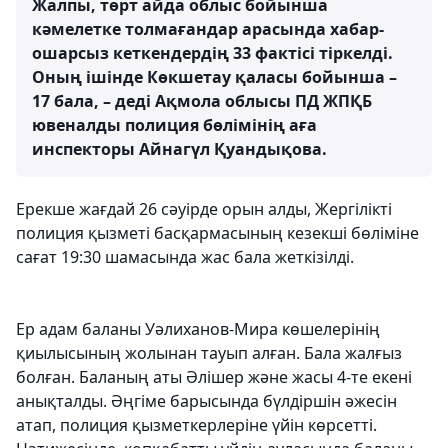
Жалпы, төрт айда облыс бойынша
кәмелетке толмағандар арасында хабар-
ошарсыз кеткендердің 33 фактісі тіркелді.
Оның ішінде Көкшетау қаласы бойынша –
17 бала, – деді Ақмола облысы ПД ЖПҚБ
ювеналды полиция бөлімінің аға
инспекторы Айнагүл Қуандықова.
Ерекше жағдай 26 сәуірде орын алды, Жергілікті
полиция қызметі басқармасының кезекші бөліміне
сағат 19:30 шамасында жас бала жеткізілді.
Ер адам баланы Уәлиханов-Мира көшелерінің
қиылысының жолынан тауып алған. Бала жалғыз
болған. Баланың аты Әлішер және жасы 4-те екені
анықталды. Әңгіме барысында бүлдіршін әжесін
атап, полиция қызметкерлеріне үйін көрсетті.