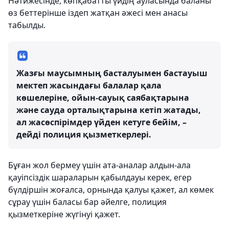
Нәтижесінде, көпқабатты үйдің ауласында баланы
өз беттерінше іздеп жатқан әжесі мен анасы
табылды.
Жазғы маусымның басталуымен бастауыш
мектеп жасындағы балалар қала
көшелеріне, ойын-сауық саябақтарына
және сауда орталықтарына кетіп жатады,
ал жасөспірімдер үйден кетуге бейім, –
дейді полиция қызметкерлері.
Бұған жол бермеу үшін ата-аналар алдын-ала
қауіпсіздік шараларын қабылдауы керек, егер
бүлдіршін жоғалса, орнында қалуы қажет, ал көмек
сұрау үшін баласы бар әйелге, полиция
қызметкеріне жүгінуі қажет.