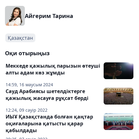
Айгерим Тарина
Қазақстан
Оқи отырыңыз
Меккеде қажылық парызын өтеуші
алты адам көз жұмды
14:59, 16 маусым 2024
Сауд Арабиясы шетелдіктерге
қажылық жасауға рұқсат берді
12:24, 09 сәуір 2022
ИЫҰ Қазақстанда болған қаңтар
оқиғаларына қатысты қарар
қабылдады