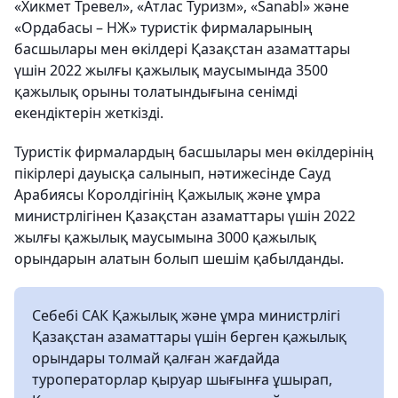
«Хикмет Тревел», «Атлас Туризм», «Sanabl» және
«Ордабасы – НЖ» туристік фирмаларының
басшылары мен өкілдері Қазақстан азаматтары
үшін 2022 жылғы қажылық маусымында 3500
қажылық орыны толатындығына сенімді
екендіктерін жеткізді.
Туристік фирмалардың басшылары мен өкілдерінің
пікірлері дауысқа салынып, нәтижесінде Сауд
Арабиясы Королдігінің Қажылық және ұмра
министрлігінен Қазақстан азаматтары үшін 2022
жылғы қажылық маусымына 3000 қажылық
орындарын алатын болып шешім қабылданды.
Себебі САК Қажылық және ұмра министрлігі
Қазақстан азаматтары үшін берген қажылық
орындары толмай қалған жағдайда
туроператорлар қыруар шығынға ұшырап,