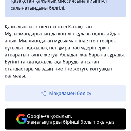
Қазақстан қажылық миссиясына айыппұл
салынатындығы белгілі.
Қажылықсыз өткен екі жыл Қазақстан
Мұсылмандарының да көңілін құлазытқаны айдан
анық. Миллиондаған мұсылман індеттен тезірек
құтылып, қажылық пен ұмра рәсімдерін еркін
атқаратын күнге жетуді Алладан жалбарына сұрады.
Бүгінгі таңда қажылыққа баруды аңсаған
отандастарымыздың ниетіне жетуге көп уақыт
қалмады.
Мақаламен бөлісу
Google-ға қосылып,
жаңалықтарды бірінші болып оқыңыз