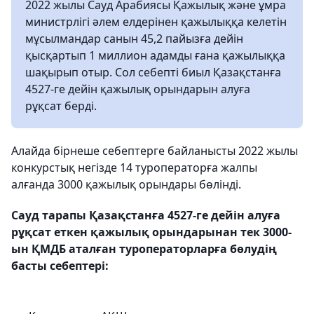
2022 жылы Сауд Арабиясы Қажылық және ұмра
министрлігі әлем елдерінен қажылыққа келетін
мұсылмандар санын 45,2 пайызға дейін
қысқартып 1 миллион адамды ғана қажылыққа
шақырып отыр. Сол себепті биыл Қазақстанға
4527-ге дейін қажылық орындарын алуға
рұқсат берді.
Алайда бірнеше себептерге байланысты 2022 жылы
конкурстық негізде 14 туроператорға жалпы
алғанда 3000 қажылық орындары бөлінді.
Сауд тарапы Қазақстанға 4527-ге дейін алуға
рұқсат еткен қажылық орындарынан тек 3000-
ын ҚМДБ аталған туроператорларға бөлудің
басты себептері: