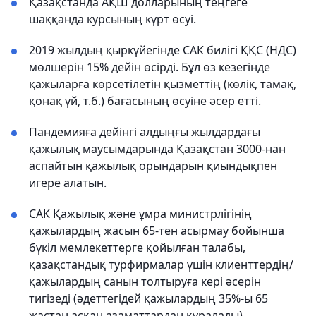
Қазақстанда АҚШ долларының теңгеге
шаққанда курсының күрт өсуі.
2019 жылдың қыркүйегінде САК билігі ҚҚС (НДС)
мөлшерін 15% дейін өсірді. Бұл өз кезегінде
қажыларға көрсетілетін қызметтің (көлік, тамақ,
қонақ үй, т.б.) бағасының өсуіне әсер етті.
Пандемияға дейінгі алдыңғы жылдардағы
қажылық маусымдарында Қазақстан 3000-нан
аспайтын қажылық орындарын қиындықпен
игере алатын.
САК Қажылық және ұмра министрлігінің
қажылардың жасын 65-тен асырмау бойынша
бүкіл мемлекеттерге қойылған талабы,
қазақстандық турфирмалар үшін клиенттердің/
қажылардың санын толтыруға кері әсерін
тигізеді (әдеттегідей қажылардың 35%-ы 65
жастан асқан азаматтардан құралады).