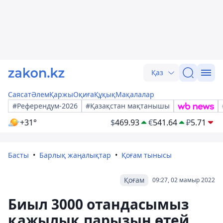
Қаз
Саясат
Әлем
Қаржы
Оқиға
Құқық
Мақалалар
#Референдум-2026
#Қазақстан мақтанышы
+31°
$
469.93
€
541.64
₽
5.71
Басты
Барлық жаңалықтар
Қоғам тынысы
Қоғам
09:27, 02 мамыр 2022
Биыл 3000 отандасымыз
қажылық парызын өтей