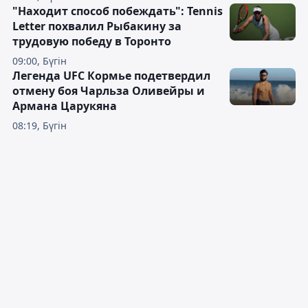
"Находит способ побеждать": Tennis
Letter похвалил Рыбакину за
трудовую победу в Торонто
09:00, Бүгін
Легенда UFC Кормье подетвердил
отмену боя Чарльза Оливейры и
Армана Царукяна
08:19, Бүгін