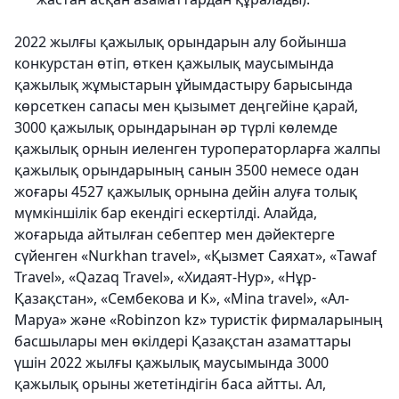
2022 жылғы қажылық орындарын алу бойынша
конкурстан өтіп, өткен қажылық маусымында
қажылық жұмыстарын ұйымдастыру барысында
көрсеткен сапасы мен қызымет деңгейіне қарай,
3000 қажылық орындарынан әр түрлі көлемде
қажылық орнын иеленген туроператорларға жалпы
қажылық орындарының санын 3500 немесе одан
жоғары 4527 қажылық орнына дейін алуға толық
мүмкіншілік бар екендігі ескертілді. Алайда,
жоғарыда айтылған себептер мен дәйектерге
сүйенген «Nurkhan travel», «Қызмет Саяхат», «Tawaf
Travel», «Qazaq Travel», «Хидаят-Нур», «Нұр-
Қазақстан», «Сембекова и К», «Mina travel», «Ал-
Маруа» және «Robinzon kz» туристік фирмаларының
басшылары мен өкілдері Қазақстан азаматтары
үшін 2022 жылғы қажылық маусымында 3000
қажылық орыны жететіндігін баса айтты. Ал,