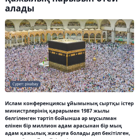
алады
Сурет: pixabay
Ислам конференциясы ұйымының сыртқы істер
министрлерінің қарарымен 1987 жылы
белгіленген тәртіп бойынша әр мұсылман
елінен бір миллион адам арасынан бір мың
адам қажылық жасауға болады деп бекітілген,