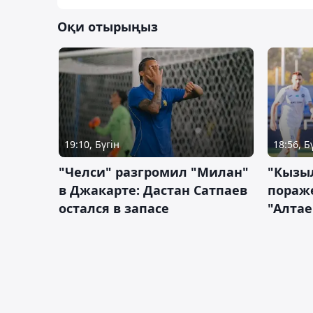
Оқи отырыңыз
19:10, Бүгін
18:56, Б
"Челси" разгромил "Милан"
"Кызыл
в Джакарте: Дастан Сатпаев
пораже
остался в запасе
"Алтае