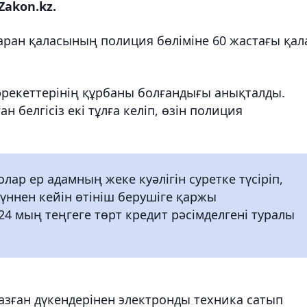
Zakon.kz.
ран қаласының полиция бөліміне 60 жастағы қал
әрекеттерінің құрбаны болғандығы анықталды.
 белгісіз екі тұлға келіп, өзін полиция
лар ер адамның жеке куәлігін суретке түсіріп,
үннен кейін өтініш берушіге қаржы
4 мың теңгеге төрт кредит рәсімделгені туралы
азған дүкендерінен электронды техника сатып