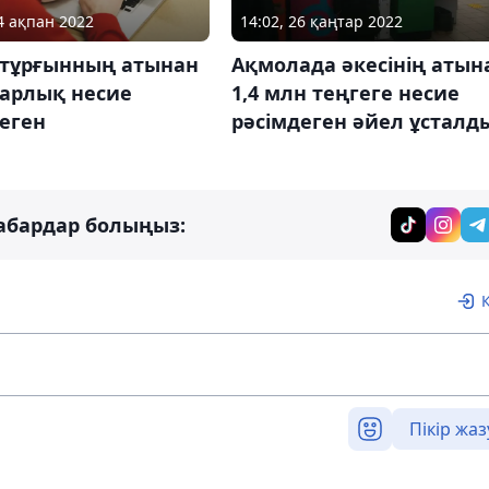
24 ақпан 2022
14:02, 26 қаңтар 2022
 тұрғынның атынан
Ақмолада әкесінің атын
уарлық несие
1,4 млн теңгеге несие
еген
рәсімдеген әйел ұсталд
абардар болыңыз:
Пікір жаз