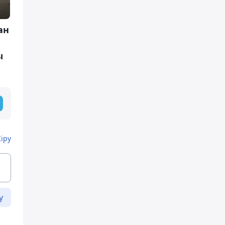
ан
ы
Кіру
у