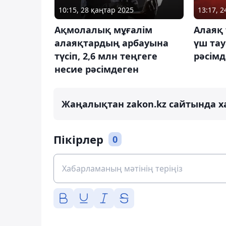
10:15, 28 қаңтар 2025
13:17, 
Ақмолалық мұғалім
Алаяқ
алаяқтардың арбауына
үш та
түсіп, 2,6 млн теңгеге
рәсімд
несие рәсімдеген
Жаңалықтан zakon.kz сайтында х
Пікірлер
0