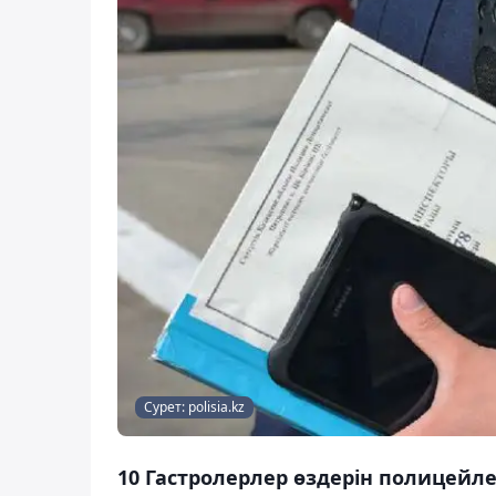
Сурет: polisia.kz
10 Гастролерлер өздерін полицейл