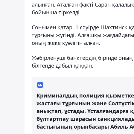
алынған. Аталған факті Саран қалалық
бойынша тіркелді.
Сонымен қатар, 1 сәуірде Шахтинск қ
тұрғыны жүгінді. Алғашқы жағдайдағ
оның жеке куәлігін алған.
Жәбірленуші банктердің бірінде оның 
білгенде дабыл қаққан.
Криминалдық полиция қызметкерл
жастағы тұрғынын және Солтүсті
анықтап, ұстады. Ұсталғандарға қ
бұлтартпау шарасын санкциялады.
бастығының орынбасары Абиль А