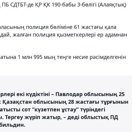
 ПБ СДТБТ-де ҚР ҚК 190-бабы 3-бөлігі (Алаяқтық)
аласының полиция бөліміне 61 жастағы қала
ыдай, жалған полиция қызметкерлері ер адамнан
атына 1 млн 995 мың теңге несие рәсімделгенін
ері екі күдіктіні – Павлодар облысының 25
к Қазақстан облысының 28 жастағы тұрғынын
атысты сот “күзетпен ұстау” түріндегі
 Тергеу жүріп жатыр, – деді облыстық ПД
бильдин.