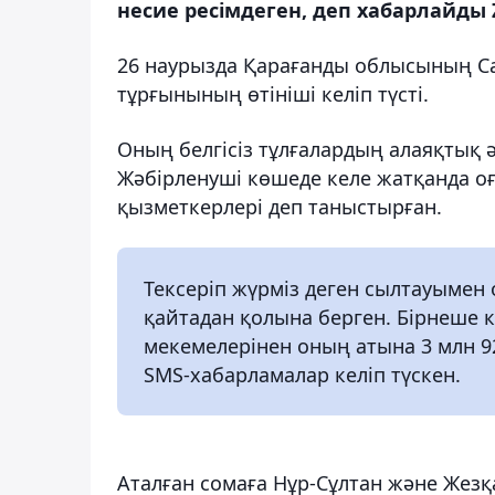
несие ресімдеген, деп хабарлайды 
26 наурызда Қарағанды облысының Са
тұрғынының өтініші келіп түсті.
Оның белгісіз тұлғалардың алаяқтық 
Жәбірленуші көшеде келе жатқанда оған
қызметкерлері деп таныстырған.
Тексеріп жүрміз деген сылтауымен о
қайтадан қолына берген. Бірнеше к
мекемелерінен оның атына 3 млн 92
SMS-хабарламалар келіп түскен.
Аталған сомаға Нұр-Сұлтан және Жезқ