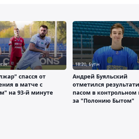
үгін
18:20, Бүгін
жар" спасся от
Андрей Буяльский
ния в матче с
отметился результат
м" на 93-й минуте
пасом в контрольном
за "Полонию Бытом"