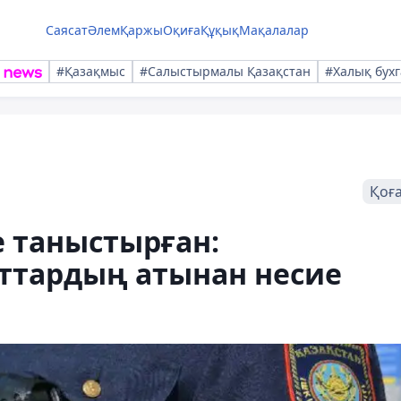
Саясат
Әлем
Қаржы
Оқиға
Құқық
Мақалалар
#Қазақмыс
#Салыстырмалы Қазақстан
#Халық бухг
Қоғ
 таныстырған:
аттардың атынан несие