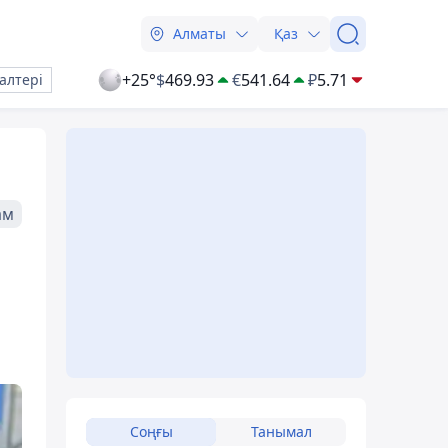
Алматы
Қаз
+25°
$
469.93
€
541.64
₽
5.71
алтері
ам
Соңғы
Танымал