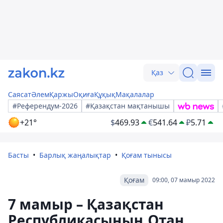
Қаз
Саясат
Әлем
Қаржы
Оқиға
Құқық
Мақалалар
#Референдум-2026
#Қазақстан мақтанышы
+21°
$
469.93
€
541.64
₽
5.71
Басты
Барлық жаңалықтар
Қоғам тынысы
Қоғам
09:00, 07 мамыр 2022
7 мамыр – Қазақстан
Республикасының Отан