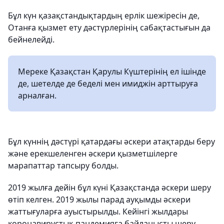
Бұл күн қазақстандықтардың ерлік шежіресін де,
Отанға қызмет ету дәстүрлерінің сабақтастығын да
бейнелейді.
Мереке Қазақстан Қарулы Күштерінің ел ішінде
де, шетелде де беделі мен имиджін арттыруға
арналған.
Бұл күннің дәстүрі қатардағы әскери атақтарды беру
және ерекшеленген әскери қызметшілерге
марапаттар тапсыру болды.
2019 жылға дейін бұл күні Қазақстанда әскери шеру
өтіп келген. 2019 жылы парад ауқымды әскери
жаттығуларға ауыстырылды. Кейінгі жылдары
коронавирустық пандемияға байланысты шеру