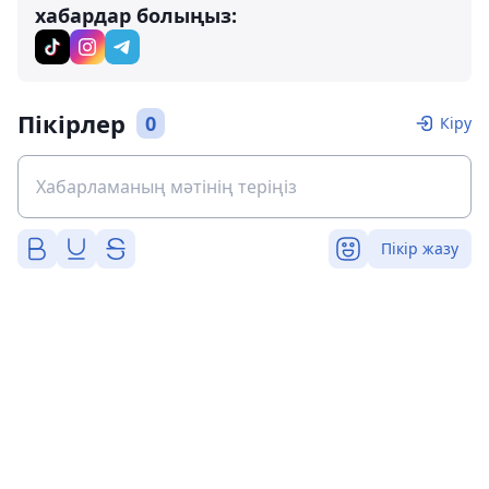
хабардар болыңыз:
Пікірлер
0
Кіру
Пікір жазу