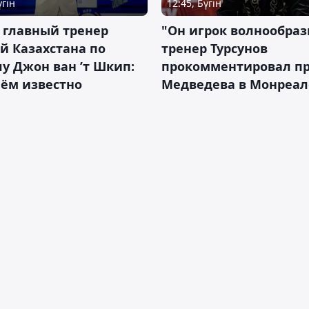
үгін
12:45, Бүгін
 главный тренер
"Он игрок волнообраз
й Казахстана по
тренер Турсунов
у Джон ван ’т Шкип:
прокомментировал п
нём известно
Медведева в Монреал