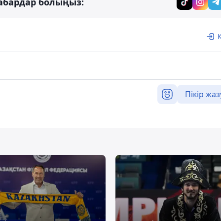
абардар болыңыз:
Пікір жаз