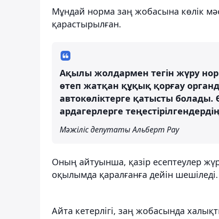
Мұндай норма заң жобасына көлік мәс
қарастырылған.
Ақылы жолдармен тегін жүру нор
өтеп жатқан құқық қорғау орган
автокөліктерге қатысты болады. Ө
ардагерлерге теңестірілгендерд
Мәжіліс депутаты Альберт Рау
Оның айтуынша, қазір есептеулер жүр
оқылымда қаралғанға дейін шешіледі.
Айта кетерлігі, заң жобасында халық