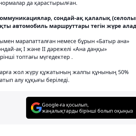
 нормалар да қарастырылған.
оммуникациялар, сондай-ақ қалалық (селолық
қты автомобиль маршруттары тегін жүре ала
арымен марапатталған немесе бұрын «Батыр ана»
ндай-ақ I және II дәрежелі «Ана даңқы»
рінші топтағы мүгедектер .
аларға жол жүру құжатының жалпы құнының 50%
тып алу құқығы беріледі.
Google-ға қосылып,
жаңалықтарды бірінші болып оқыңыз