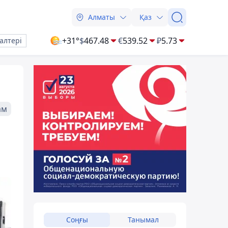
Алматы
Қаз
+31°
$
467.48
€
539.52
₽
5.73
алтері
ам
Соңғы
Танымал