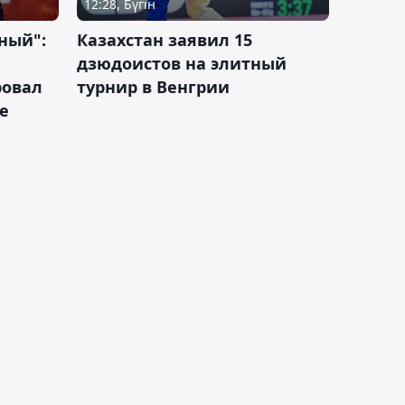
12:28, Бүгін
ный":
Казахстан заявил 15
дзюдоистов на элитный
ровал
турнир в Венгрии
е