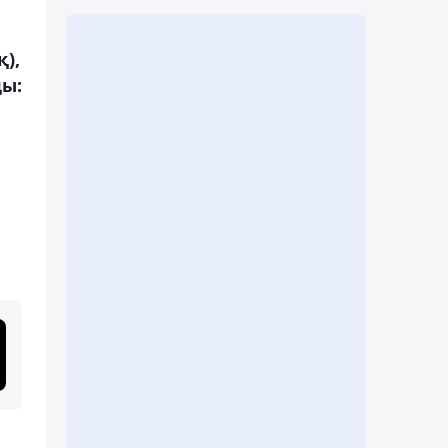
),
ды: