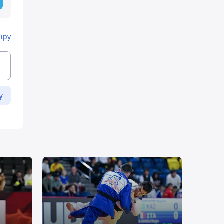
Кіру
у