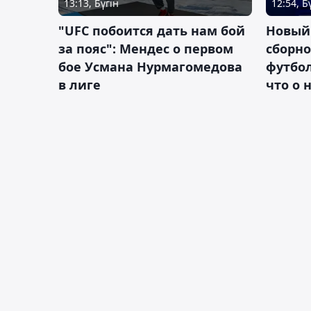
13:13, Бүгін
12:54, Б
"UFC побоится дать нам бой
Новый
за пояс": Мендес о первом
сборно
бое Усмана Нурмагомедова
футбол
в лиге
что о 