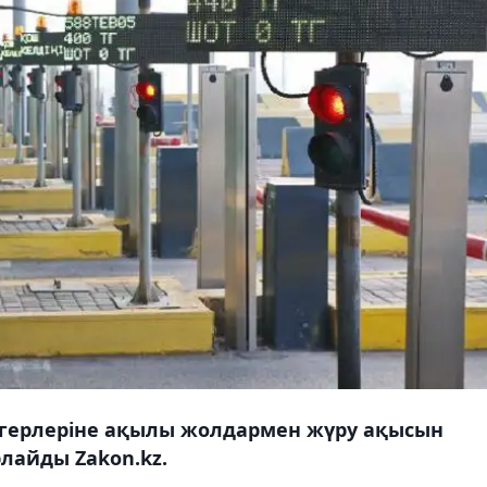
агерлеріне ақылы жолдармен жүру ақысын
рлайды Zakon.kz.