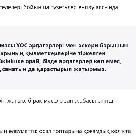
елелері бойынша түзетулер енгізу аясында
масы ҰОС ардагерлері мен әскери борышын
дарының қызметкерлеріне тіркелген
кінішке орай, бізде ардагерлер көп емес,
ің санатын да қарастырып жатырмыз.
іп жатыр, бірақ мәселе заң жобасы екінші
тың әлеуметтік осал топтарына қоғамдық көлікте