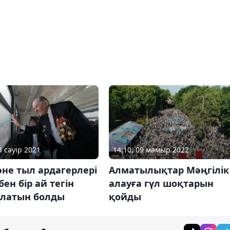
14:10, 09 мамыр 2022
3 сәуір 2021
Алматылықтар Мәңгілік
не тыл ардагерлері
алауға гүл шоқтарын
ен бір ай тегін
қойды
алатын болды