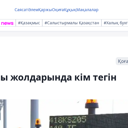
Саясат
Әлем
Қаржы
Оқиға
Құқық
Мақалалар
#Қазақмыс
#Салыстырмалы Қазақстан
#Халық бухг
Қоғ
ы жолдарында кім тегін