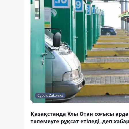
Сурет: Zakon.kz
Қазақстанда Ұлы Отан соғысы ард
төлемеуге рұқсат етіледі, деп хаба