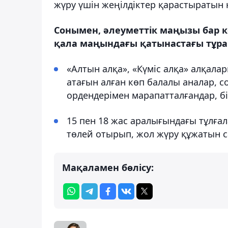
жүру үшін жеңілдіктер қарастыратын
Сонымен, әлеуметтік маңызы бар к
қала маңындағы қатынастағы тұра
«Алтын алқа», «Күміс алқа» алқал
атағын алған көп балалы аналар, со
ордендерімен марапатталғандар, бі
15 пен 18 жас аралығындағы тұлғ
төлей отырып, жол жүру құжатын са
Мақаламен бөлісу: