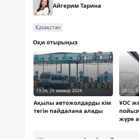
Айгерим Тарина
Қазақстан
Оқи отырыңыз
13:34, 29 мамыр 2024
23:22, 1
Ақылы автожолдарды кім
ҰОС жә
тегін пайдалана алады
пойызб
жүре 