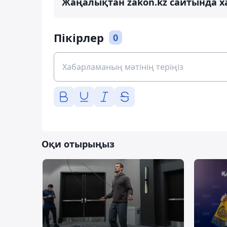
Жаңалықтан zakon.kz сайтында х
Пікірлер
0
Оқи отырыңыз