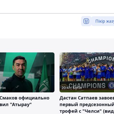
Пікір жаз
үгін
20:41, Бүгін
 Смаков официально
Дастан Сатпаев завое
вил "Атырау"
первый предсезонны
трофей с "Челси" (вид