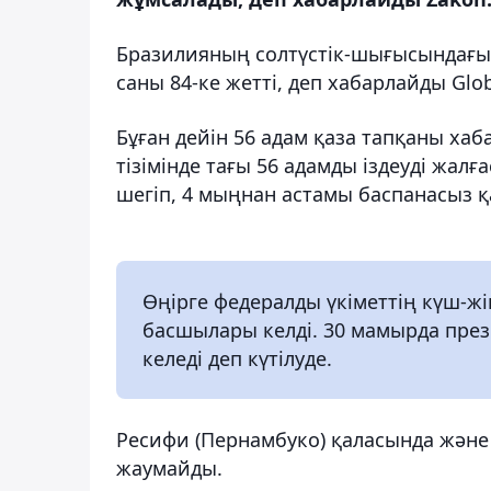
Бразилияның солтүстік-шығысындағы
саны 84-ке жетті, деп хабарлайды Glo
Бұған дейін 56 адам қаза тапқаны хаба
тізімінде тағы 56 адамды іздеуді жалғ
шегіп, 4 мыңнан астамы баспанасыз 
Өңірге федералды үкіметтің күш-жі
басшылары келді. 30 мамырда пре
келеді деп күтілуде.
Ресифи (Пернамбуко) қаласында және
жаумайды.