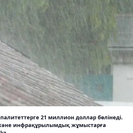
алитеттерге 21 миллион доллар бөлінеді.
л және инфрақұрылымдық жұмыстарға
kz.