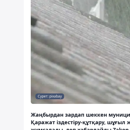
Сурет: pixabay
Жаңбырдан зардап шеккен муницип
Қаражат іздестіру-құтқару, шұғы
жұмсалады, деп хабарлайды Zakon.