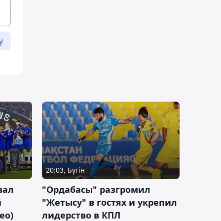
у
20:03, Бүгін
вал
"Ордабасы" разгромил
й
"Жетысу" в гостях и укрепил
ео)
лидерство в КПЛ