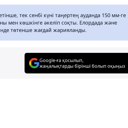
інше, тек сенбі күні таңертең ауданда 150 мм-ге
ны мен көшкінге әкеліп соқты. Елордада және
інде төтенше жағдай жарияланды.
Google-ға қосылып,
жаңалықтарды бірінші болып оқыңыз