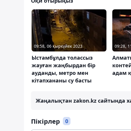
Оқи отырыңыз
09:58, 06 қыркүйек 2023
09:28, 
Ыстамбұлда толассыз
Алмат
жауған жаңбырдан бір
контей
ауданды, метро мен
адам 
кітапхананы су басты
Жаңалықтан zakon.kz сайтында х
Пікірлер
0