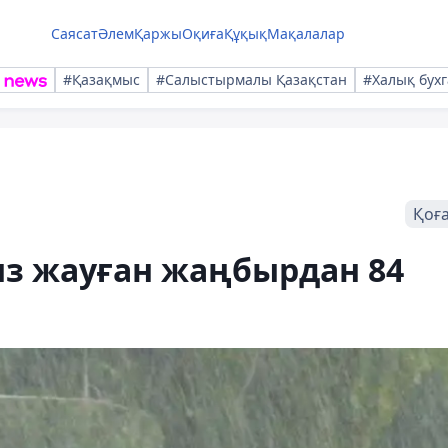
Саясат
Әлем
Қаржы
Оқиға
Құқық
Мақалалар
#Қазақмыс
#Салыстырмалы Қазақстан
#Халық бухг
Қоғ
ыз жауған жаңбырдан 84