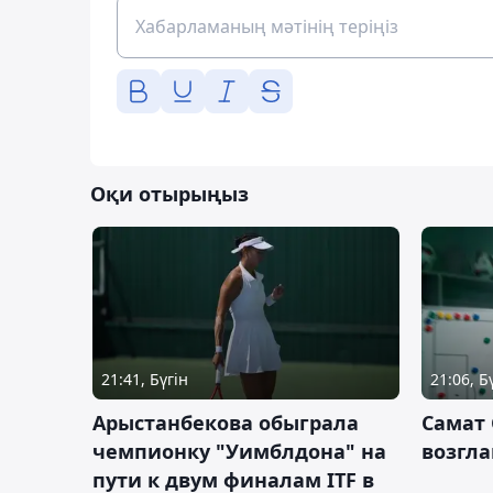
Оқи отырыңыз
21:41, Бүгін
21:06, Б
Арыстанбекова обыграла
Самат
чемпионку "Уимблдона" на
возгла
пути к двум финалам ITF в