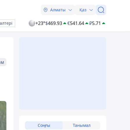
Алматы
Қаз
+23°
$
469.93
€
541.64
₽
5.71
алтері
ам
Соңғы
Танымал