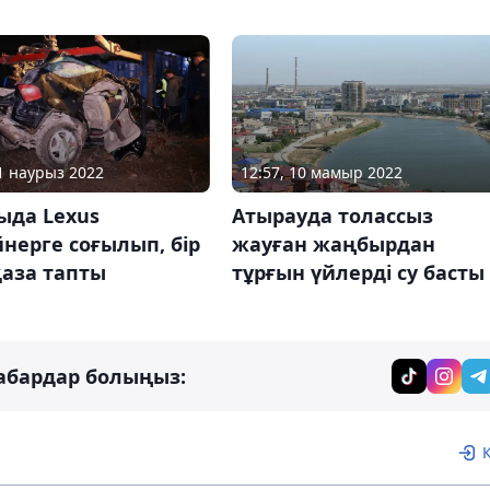
11 наурыз 2022
12:57, 10 мамыр 2022
ыда Lexus
Атырауда толассыз
нерге соғылып, бір
жауған жаңбырдан
қаза тапты
тұрғын үйлерді су басты
абардар болыңыз: