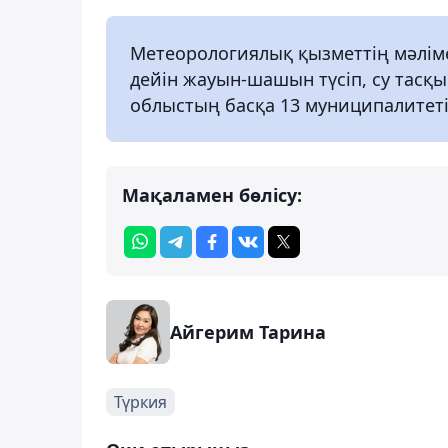
Метеорологиялық қызметтің мәлімет
дейін жауын-шашын түсіп, су тасқы
облыстың басқа 13 муниципалитет
Мақаламен бөлісу:
Айгерим Тарина
Түркия