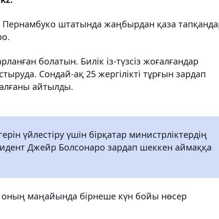
 Пернамбуко штатында жаңбырдан қаза тапқанда
bo.
рланған болатын. Билік із-түзсіз жоғалғандар
астыруда. Сондай-ақ 25 жергілікті тұрғын зардап
қалғаны айтылды.
герін үйлестіру үшін бірқатар министрліктердің
зидент Джейр Болсонаро зардап шеккен аймаққа
 оның маңайында бірнеше күн бойы нөсер