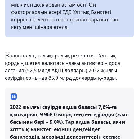
миллион доллардан астам өсті. Оң
факторлардың әсері ЕДБ Ұлттық Банктегі
корреспонденттік шоттарынан қаражаттың
кетуімен ішінара өтелді.
Жалпы елдің халықаралық резервтері Ұлттық
қордың шетел валютасындағы активтерін қоса
алғанда (52,5 млрд АҚШ доллары) 2022 жылғы
сәуірдің соңында 85,9 млрд долларды құрады.
2022 жылғы сәуірде ақша базасы 7,6%-ға
қысқарып, 9 968,0 млрд теңгені құрады (жыл
басынан бері – 9,0%). Тар ақша базасы, яғни
Ұлттық Банктегі екінші деңгейдегі
банктердің мерзімді депозиттерін есепке