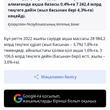
алмағанда ақша базасы 0,4%-ға 7 242,4 млрд
теңгеге дейін (жыл басынан бері 4,3%-ға)
кеңейді.
Қазақстан Республикасының Ұлттық Банкі
Бұл ретте 2022 жылғы сәуірде ақша массасы 28 984,2
млрд теңгені құрап (жыл басынан – 3,7%) 1,8%-ға
төмендеді, айналыстағы қолма-қол ақша 1,6%-ға, 3
106,6 млрд теңгеге дейін (басынан бері) өсті. жылы –
3,6%-ға).
Мақаламен бөлісу
Google-ға қосылып,
жаңалықтарды бірінші болып оқыңыз