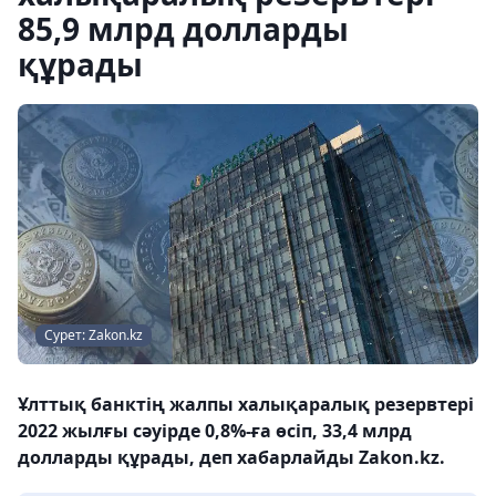
85,9 млрд долларды
құрады
Сурет: Zakon.kz
Ұлттық банктің жалпы халықаралық резервтері
2022 жылғы сәуірде 0,8%-ға өсіп, 33,4 млрд
долларды құрады, деп хабарлайды Zakon.kz.