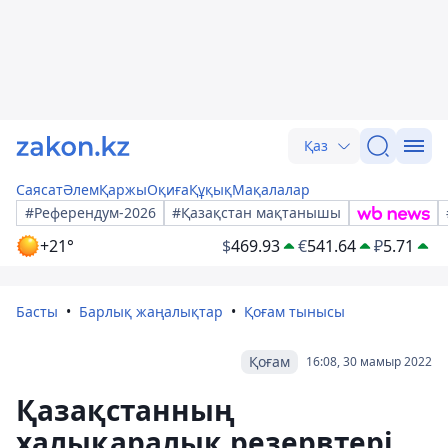
Қаз
Саясат
Әлем
Қаржы
Оқиға
Құқық
Мақалалар
#Референдум-2026
#Қазақстан мақтанышы
+21°
$
469.93
€
541.64
₽
5.71
Басты
Барлық жаңалықтар
Қоғам тынысы
Қоғам
16:08, 30 мамыр 2022
Қазақстанның
халықаралық резервтері