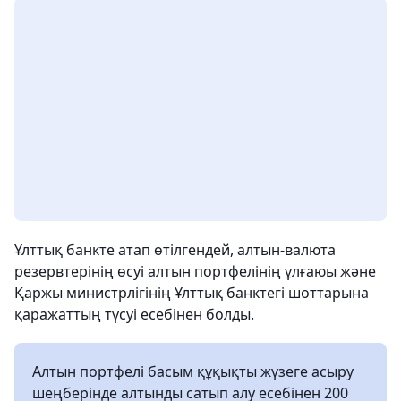
Ұлттық банкте атап өтілгендей, алтын-валюта
резервтерінің өсуі алтын портфелінің ұлғаюы және
Қаржы министрлігінің Ұлттық банктегі шоттарына
қаражаттың түсуі есебінен болды.
Алтын портфелі басым құқықты жүзеге асыру
шеңберінде алтынды сатып алу есебінен 200