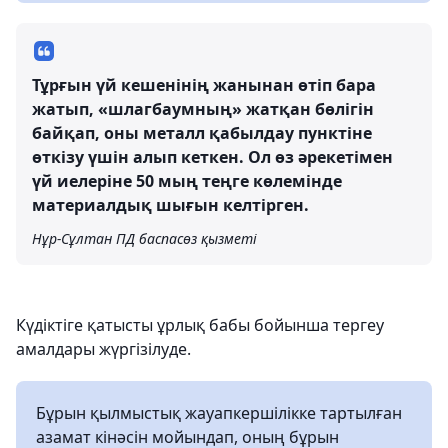
Тұрғын үй кешенінің жанынан өтіп бара
жатып, «шлагбаумның» жатқан бөлігін
байқап, оны металл қабылдау пунктіне
өткізу үшін алып кеткен. Ол өз әрекетімен
үй иелеріне 50 мың теңге көлемінде
материалдық шығын келтірген.
Нұр-Сұлтан ПД баспасөз қызметі
Күдіктіге қатысты ұрлық бабы бойынша тергеу
амалдары жүргізілуде.
Бұрын қылмыстық жауапкершілікке тартылған
азамат кінәсін мойындап, оның бұрын