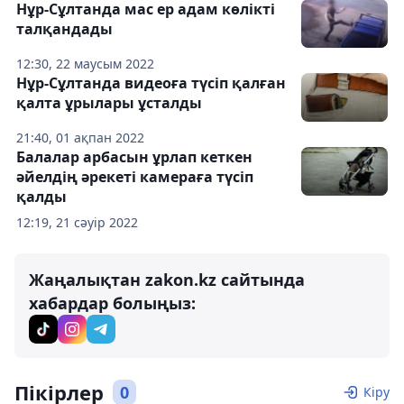
Нұр-Сұлтанда мас ер адам көлікті
талқандады
12:30, 22 маусым 2022
Нұр-Сұлтанда видеоға түсіп қалған
қалта ұрылары ұсталды
21:40, 01 ақпан 2022
Балалар арбасын ұрлап кеткен
әйелдің әрекеті камераға түсіп
қалды
12:19, 21 сәуір 2022
Жаңалықтан zakon.kz сайтында
хабардар болыңыз:
Пікірлер
0
Кіру