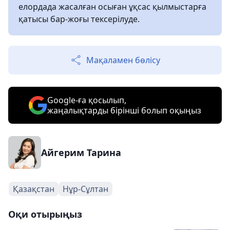
елордада жасалған осыған ұқсас қылмыстарға
қатысы бар-жоғы тексерілуде.
Мақаламен бөлісу
Google-ға қосылып,
жаңалықтарды бірінші болып оқыңыз
Айгерим Тарина
Қазақстан
Нұр-Сұлтан
Оқи отырыңыз