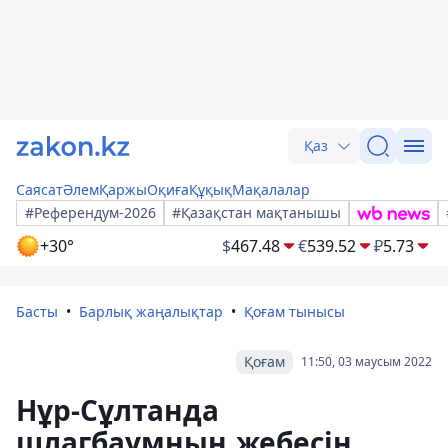
Қаз
Саясат
Әлем
Қаржы
Оқиға
Құқық
Мақалалар
#Референдум-2026
#Қазақстан мақтанышы
+30°
$
467.48
€
539.52
₽
5.73
Басты
Барлық жаңалықтар
Қоғам тынысы
Қоғам
11:50, 03 маусым 2022
Нұр-Сұлтанда
шлагбаумның жебесін