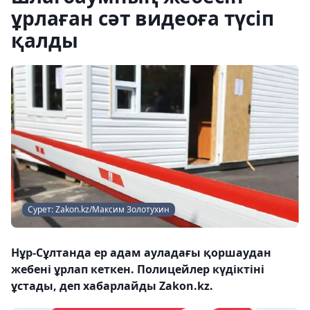
ұрлаған сәт видеоға түсіп
қалды
Сурет: Zakon.kz/Максим Золотухин
Нұр-Сұлтанда ер адам ауладағы қоршаудан
жебені ұрлап кеткен. Полицейлер күдіктіні
ұстады, деп хабарлайды Zakon.kz.