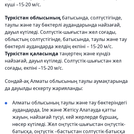
күші –15-20 м/с.
Түркістан облысының
батысында, солтүстігінде,
таулы және тау бөктерлі аудандарында найзағай,
дауыл күтіледі. Солтүстік-шығыстан жел соғады,
облыстың солтүстігінде, батысында, таулы және тау
бөктерлі аудандарда желдің екпіні – 15-20 м/с.
Түркістан қаласында
таңертең және күндіз
найзағай, дауыл күтіледі. Солтүстік-шығыстан жел
соғады, екпіні –15-20 м/с.
Сондай-ақ Алматы облысының таулы аумақтарында
да дауылды ескерту жарияланды:
Алматы облысының таулы және тау бөктеріндегі
аудандарда, Іле және Жетісу Алатауда қатты
жауын, найзағай түсуі, кей жерлерде бұршақ,
нөсер күтіледі. Жел оңтүстік-шығыстан оңтүстік-
батысқа, оңтүстік –бастыстан солтүстік-батысқа