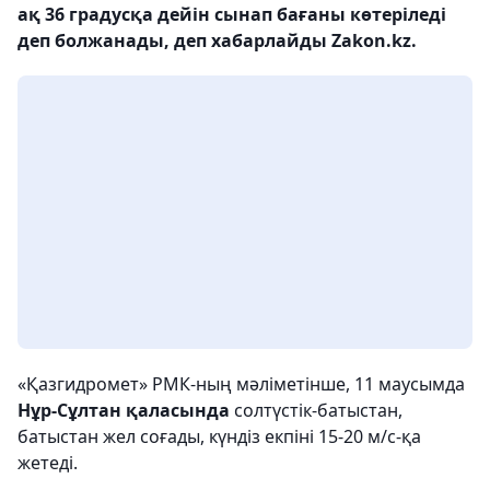
ақ 36 градусқа дейін сынап бағаны көтеріледі
деп болжанады, деп хабарлайды Zakon.kz.
«Қазгидромет» РМК-ның мәліметінше, 11 маусымда
Нұр-Сұлтан қаласында
солтүстік-батыстан,
батыстан жел соғады, күндіз екпіні 15-20 м/с-қа
жетеді.