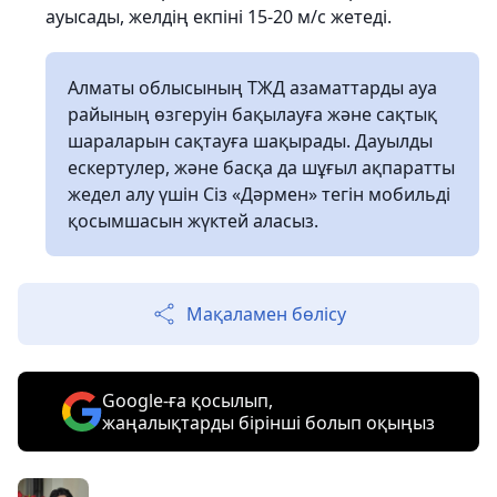
ауысады, желдің екпіні 15-20 м/с жетеді.
Алматы облысының ТЖД азаматтарды ауа
райының өзгеруін бақылауға және сақтық
шараларын сақтауға шақырады. Дауылды
ескертулер, және басқа да шұғыл ақпаратты
жедел алу үшін Сіз «Дәрмен» тегін мобильді
қосымшасын жүктей аласыз.
Мақаламен бөлісу
Google-ға қосылып,
жаңалықтарды бірінші болып оқыңыз