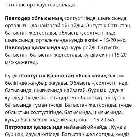
төтенше өрт қаупі сақталады.
Павлодар облысының
солтүстігінде, шығысында,
орталығында найзағай ойнайды. Оңтүстік-батыстан,
батыстан жел соғады, облыстың солтүстігінде,
шығысында, орталығында күндіз екпіні – 15-20 м/с.
Павлодар қаласында
күн күркірейді. Оңтүстік-
батыстан, батыстан жел соғады, күндіз екпіні 15-20
м/с-қа жетеді.
Күндіз
Солтүстік Қазақстан облысының
басым
бөлігінде жаңбыр жауады. Облыстың солтүстігінде,
батысында, шығысында найзағай, бұршақ, дауыл
күтіледі. Түнде және таңертең облыстың солтүстік-
батысында тұман түседі. Батыстан жел соғады, түнде
облыстың солтүстігінде, батысында, шығысында,
күндіз басым бөлігінде желдің күші – 15-20 м/с.
Петропавл қаласында
найзағай ойнайды. Күндіз
бұршақ, дауыл күтіледі. Батыстан жел соғады, күндіз