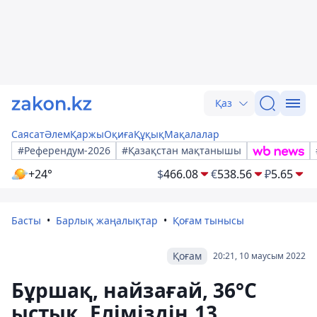
Қаз
Саясат
Әлем
Қаржы
Оқиға
Құқық
Мақалалар
#Референдум-2026
#Қазақстан мақтанышы
+24°
$
466.08
€
538.56
₽
5.65
Басты
Барлық жаңалықтар
Қоғам тынысы
Қоғам
20:21, 10 маусым 2022
Бұршақ, найзағай, 36°C
ыстық. Еліміздің 13