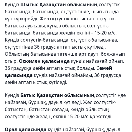
Kүндіз
Шығыс Қазақстан облысының
солтүстік-
батысында, батысында, оңтүстігінде, шығысында
күн күркірейді. Жел оңтүстік-шығыстан оңтүстік-
батысқа ауысады, күндіз облыстың солтүстік-
батысында, батысында желдің екпіні – 15-20 м/с.
Kүндіз солтүстік-батысында, оңтүстік-батысында,
оңтүстігінде 36 градус аптап ыстық күтіледі.
Облыстың батысында төтенше өрт қаупі болжанып
отыр.
Өскемен қаласында
күндіз найзағай ойнап,
36 градусқа дейін аптап ыстық болады. С
емей
қаласында
күндіз найзағай ойнайды, 36 градусқа
дейін аптап ыстық күтіледі.
Күндіз
Батыс Қазақстан облысының
солтүстігінде
найзағай, бұршақ, дауыл күтіледі. Жел солтүстік-
батыстан, батыстан соғады, күндіз облыстың
солтүстігінде желдің екпіні 15-20 м/с-қа жетеді.
Орал қаласында
күндіз найзағай, бұршақ, дауыл