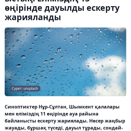
өңірінде дауылды ескерту
жарияланды
Сурет: unsplash
Синоптиктер Нұр-Сұлтан, Шымкент қалалары
мен еліміздің 11 өңірінде ауа райына
байланысты ескерту жариялады. Нөсер жаңбыр
жауады, бұршақ түседі, дауыл тұрады, сондай-