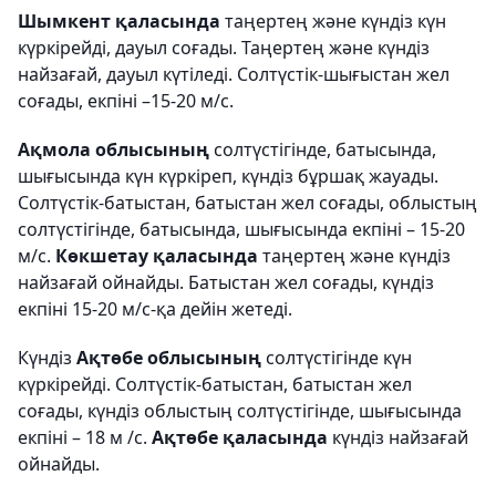
Шымкент қаласында
таңертең және күндіз күн
күркірейді, дауыл соғады. Таңертең және күндіз
найзағай, дауыл күтіледі. Солтүстік-шығыстан жел
соғады, екпіні –15-20 м/с.
Ақмола облысының
солтүстігінде, батысында,
шығысында күн күркіреп, күндіз бұршақ жауады.
Солтүстік-батыстан, батыстан жел соғады, облыстың
солтүстігінде, батысында, шығысында екпіні – 15-20
м/с.
Көкшетау қаласында
таңертең және күндіз
найзағай ойнайды. Батыстан жел соғады, күндіз
екпіні 15-20 м/с-қа дейін жетеді.
Күндіз
Ақтөбе облысының
солтүстігінде күн
күркірейді. Солтүстік-батыстан, батыстан жел
соғады, күндіз облыстың солтүстігінде, шығысында
екпіні – 18 м /с.
Ақтөбе қаласында
күндіз найзағай
ойнайды.