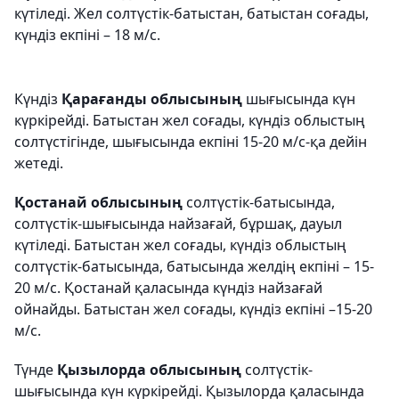
күтіледі. Жел солтүстік-батыстан, батыстан соғады,
күндіз екпіні – 18 м/с.
Күндіз
Қарағанды облысының
шығысында күн
күркірейді. Батыстан жел соғады, күндіз облыстың
солтүстігінде, шығысында екпіні 15-20 м/с-қа дейін
жетеді.
Қостанай облысының
солтүстік-батысында,
солтүстік-шығысында найзағай, бұршақ, дауыл
күтіледі. Батыстан жел соғады, күндіз облыстың
солтүстік-батысында, батысында желдің екпіні – 15-
20 м/с. Қостанай қаласында күндіз найзағай
ойнайды. Батыстан жел соғады, күндіз екпіні –15-20
м/с.
Түнде
Қызылорда облысының
солтүстік-
шығысында күн күркірейді. Қызылорда қаласында