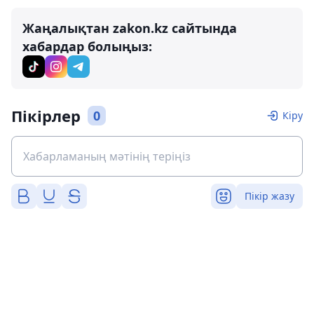
Жаңалықтан zakon.kz сайтында
хабардар болыңыз:
Пікірлер
0
Кіру
Пікір жазу