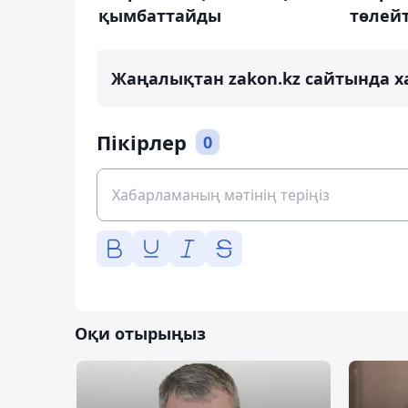
қымбаттайды
төлей
Жаңалықтан zakon.kz сайтында х
Пікірлер
0
Оқи отырыңыз