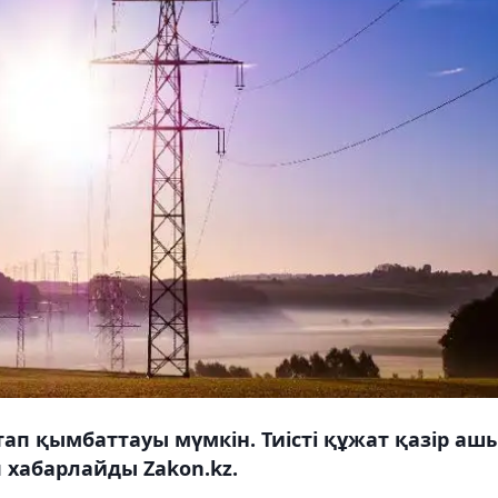
тап қымбаттауы мүмкін. Тиісті құжат қазір аш
 хабарлайды Zakon.kz.