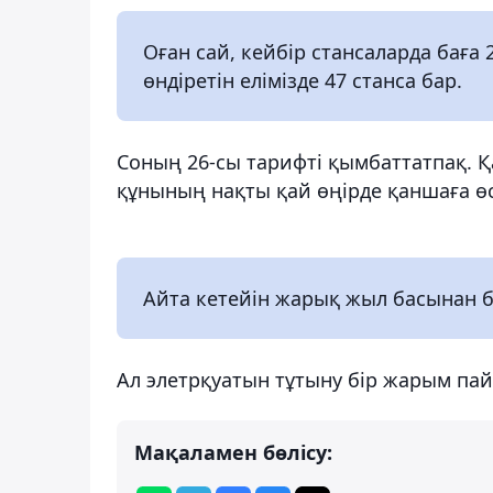
Оған сай, кейбір стансаларда баға 
өндіретін елімізде 47 станса бар.
Соның 26-сы тарифті қымбаттатпақ. Қа
құнының нақты қай өңірде қаншаға өс
Айта кетейін жарық жыл басынан б
Ал элетрқуатын тұтыну бір жарым пай
Мақаламен бөлісу: