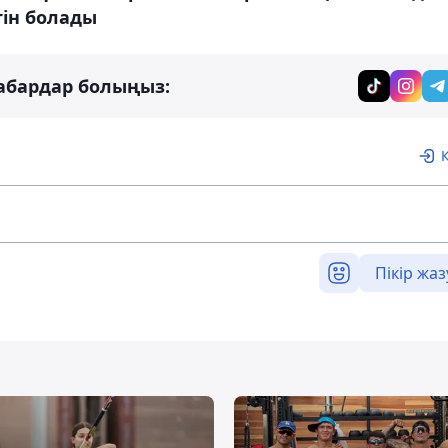
тін болады
абардар болыңыз:
Пікір жаз