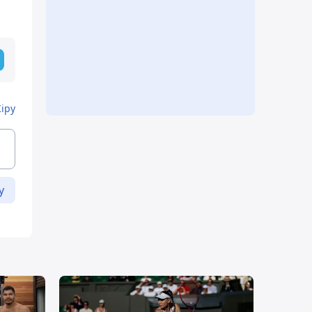
Кіру
у