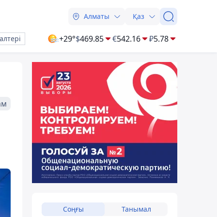
Алматы
Қаз
+29°
$
469.85
€
542.16
₽
5.78
алтері
ам
Соңғы
Танымал