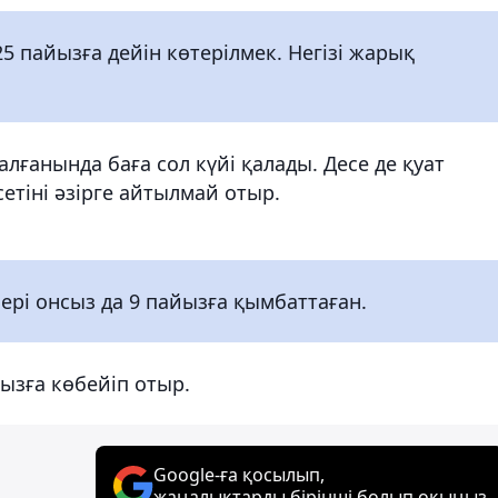
25 пайызға дейін көтерілмек. Негізі жарық
лғанында баға сол күйі қалады. Десе де қуат
етіні әзірге айтылмай отыр.
ері онсыз да 9 пайызға қымбаттаған.
ызға көбейіп отыр.
Google-ға қосылып,
жаңалықтарды бірінші болып оқыңыз