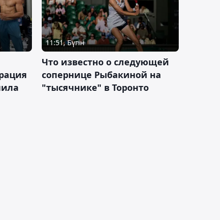
11:51, Бүгін
Что известно о следующей
ерация
сопернице Рыбакиной на
нила
"тысячнике" в Торонто