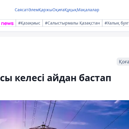
Саясат
Әлем
Қаржы
Оқиға
Құқық
Мақалалар
#Қазақмыс
#Салыстырмалы Қазақстан
#Халық бухг
Қоғ
сы келесі айдан бастап