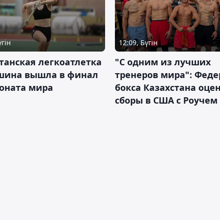
үгін
12:09, Бүгін
танская легкоатлетка
"С одним из лучших
шина вышла в финал
тренеров мира": Фед
оната мира
бокса Казахстана оце
сборы в США с Роучем