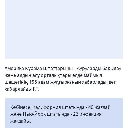
Америка Құрама Штаттарының Ауруларды бақылау
және алдын алу орталықтары елде маймыл
шешегінің 156 адам жұқтырғанын хабарлады, деп
хабарлайды RT.
Көбінесе, Калифорния штатында - 40 жағдай
және Нью-Йорк штатында - 22 инфекция
жағдайы.