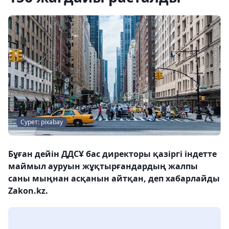
Сурет: pixabay
Бұған дейін ДДСҰ бас директоры қазіргі індетте
маймыл ауруын жұқтырғандардың жалпы
саны мыңнан асқанын айтқан, деп хабарлайды
Zakon.kz.