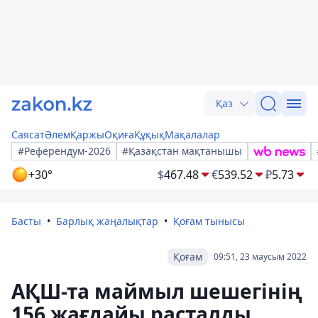
Қаз
Саясат
Әлем
Қаржы
Оқиға
Құқық
Мақалалар
#Референдум-2026
#Қазақстан мақтанышы
+30°
$
467.48
€
539.52
₽
5.73
Басты
Барлық жаңалықтар
Қоғам тынысы
Қоғам
09:51, 23 маусым 2022
АҚШ-та маймыл шешегінің
156 жағдайы расталды