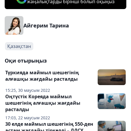
жаңалықтарды бірінші болып оқыңыз
Айгерим Тарина
Қазақстан
Оқи отырыңыз
Түркияда маймыл шешегінің
алғашқы жағдайы расталды
15:25, 30 маусым 2022
Оңтүстік Кореяда маймыл
шешегінің алғашқы жағдайы
расталды
17:03, 22 маусым 2022
30 елде маймыл шешегінің 550-ден
астам жағдайы тіркелді – ДДСҰ