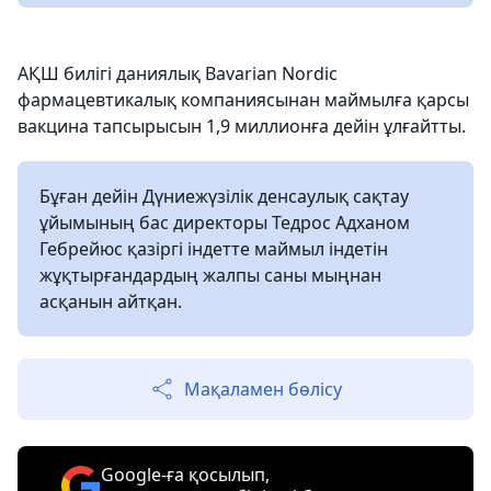
АҚШ билігі даниялық Bavarian Nordic
фармацевтикалық компаниясынан маймылға қарсы
вакцина тапсырысын 1,9 миллионға дейін ұлғайтты.
Бұған дейін Дүниежүзілік денсаулық сақтау
ұйымының бас директоры Тедрос Адханом
Гебрейюс қазіргі індетте маймыл індетін
жұқтырғандардың жалпы саны мыңнан
асқанын айтқан.
Мақаламен бөлісу
Google-ға қосылып,