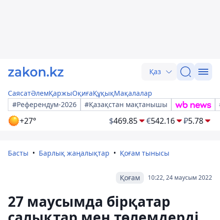
Қаз
Саясат
Әлем
Қаржы
Оқиға
Құқық
Мақалалар
#Референдум-2026
#Қазақстан мақтанышы
+27°
$
469.85
€
542.16
₽
5.78
Басты
Барлық жаңалықтар
Қоғам тынысы
Қоғам
10:22, 24 маусым 2022
27 маусымда бірқатар
салықтар мен төлемдерді