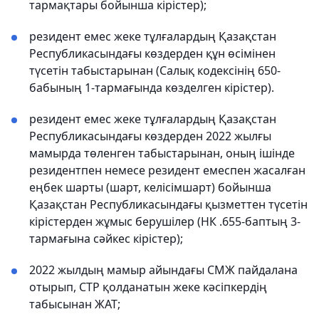
тармақтары бойынша кірістер);
резидент емес жеке тұлғалардың Қазақстан
Республикасындағы көздерден құн өсімінен
түсетін табыстарынан (Салық кодексінің 650-
бабының 1-тармағында көзделген кірістер).
резидент емес жеке тұлғалардың Қазақстан
Республикасындағы көздерден 2022 жылғы
мамырда төленген табыстарынан, оның ішінде
резидентпен немесе резидент емеспен жасалған
еңбек шарты (шарт, келісімшарт) бойынша
Қазақстан Республикасындағы қызметтен түсетін
кірістерден жұмыс берушілер (НК .655-баптың 3-
тармағына сәйкес кірістер);
2022 жылдың мамыр айындағы СМЖ пайдалана
отырып, СТР қолданатын жеке кәсіпкердің
табысынан ЖАТ;