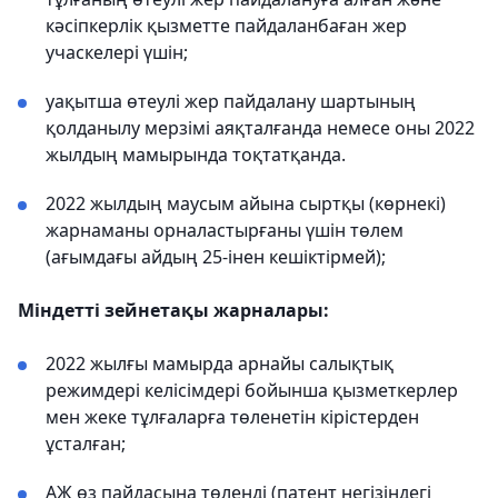
кәсіпкерлік қызметте пайдаланбаған жер
учаскелері үшін;
уақытша өтеулі жер пайдалану шартының
қолданылу мерзімі аяқталғанда немесе оны 2022
жылдың мамырында тоқтатқанда.
2022 жылдың маусым айына сыртқы (көрнекі)
жарнаманы орналастырғаны үшін төлем
(ағымдағы айдың 25-інен кешіктірмей);
Міндетті зейнетақы жарналары:
2022 жылғы мамырда арнайы салықтық
режимдері келісімдері бойынша қызметкерлер
мен жеке тұлғаларға төленетін кірістерден
ұсталған;
АЖ өз пайдасына төленді (патент негізіндегі