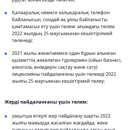
Қалааралық немесе халықаралық телефон
байланысын, сондай-ақ ұялы байланысты
қамтамасыз ету үшін төлем: ағымдағы төлем
2022 жылдың 25 маусымынан кешіктірілмей
төленеді;
2021 жылы және/немесе одан бұрын алынған
қызметтің жекелеген түрлерімен (ойын бизнесі,
алкоголь өнімдерін сақтау және сату)
лицензияны пайдаланғаны үшін төлемді 2022
жылғы 25 маусымнан кешіктірмей төлеу;
Жерді пайдаланғаны үшін төлем:
уақытша өтеулі жер пайдалану шарты 2022
жылғы мамырда жасалған жағдайда, жеке
тұлғаның өтеулі жер пайдалануға алған және