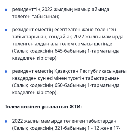
резиденттің 2022 жылдың мамыр айында
төлеген табысынан;
резидент еместің есептелген және төленген
табыстарынан, сондай-ақ 2022 жылғы мамырда
төленген алдын ала төлем сомасы шегінде
(Салық кодексінің 645-бабының 1-тармағында
көзделген кірістер);
резидент еместің Қазақстан Республикасындағы
көздерден құн өсімінен түсетін табыстарынан
(Салық кодексінің 650-бабының 1-тармағында
көзделген кірістер).
Төлем көзінен ұсталатын ЖТИ:
2022 жылғы мамырда төленген табыстардан
(Салық кодексінің 321-бабының 1 - 12 және 17-