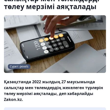
төлеу мерзімі аяқталады
Сурет: pexels
Қазақстанда 2022 жылдың 27 маусымында
салықтар мен төлемдердің жекелеген түрлерін
төлеу мерзімі аяқталады, деп хабарлайды
Zakon.kz.