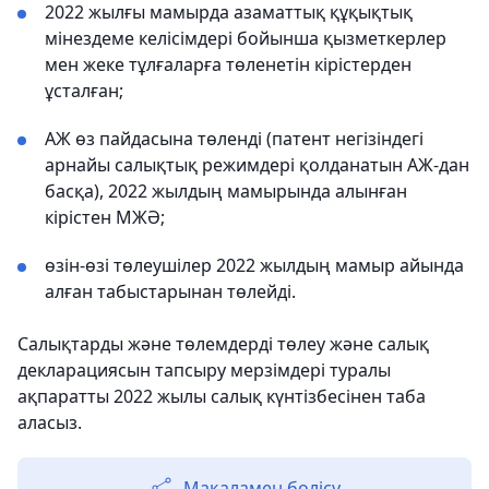
2022 жылғы мамырда азаматтық құқықтық
мінездеме келісімдері бойынша қызметкерлер
мен жеке тұлғаларға төленетін кірістерден
ұсталған;
АЖ өз пайдасына төленді (патент негізіндегі
арнайы салықтық режимдері қолданатын АЖ-дан
басқа), 2022 жылдың мамырында алынған
кірістен МЖӘ;
өзін-өзі төлеушілер 2022 жылдың мамыр айында
алған табыстарынан төлейді.
Салықтарды және төлемдерді төлеу және салық
декларациясын тапсыру мерзімдері туралы
ақпаратты 2022 жылы салық күнтізбесінен таба
аласыз.
Мақаламен бөлісу