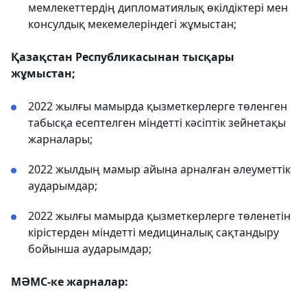
мемлекеттердің дипломатиялық өкілдіктері мен
консулдық мекемелеріндегі жұмыстан;
Қазақстан Республикасынан тысқары
жұмыстан;
2022 жылғы мамырда қызметкерлерге төленген
табысқа есептелген міндетті кәсіптік зейнетақы
жарналары;
2022 жылдың мамыр айына арналған әлеуметтік
аударымдар;
2022 жылғы мамырда қызметкерлерге төленетін
кірістерден міндетті медициналық сақтандыру
бойынша аударымдар;
МӘМС-ке жарналар: