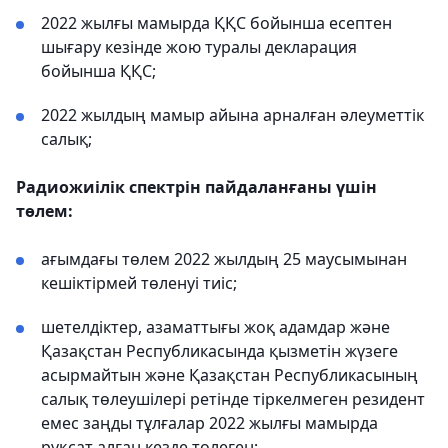
2022 жылғы мамырда ҚҚС бойынша есептен
шығару кезінде жою туралы декларация
бойынша ҚҚС;
2022 жылдың мамыр айына арналған әлеуметтік
салық;
Радиожиілік спектрін пайдаланғаны үшін
төлем:
ағымдағы төлем 2022 жылдың 25 маусымынан
кешіктірмей төленуі тиіс;
шетелдіктер, азаматтығы жоқ адамдар және
Қазақстан Республикасында қызметін жүзеге
асырмайтын және Қазақстан Республикасының
салық төлеушілері ретінде тіркелмеген резидент
емес заңды тұлғалар 2022 жылғы мамырда
рұқсат алған кезде төлеген;