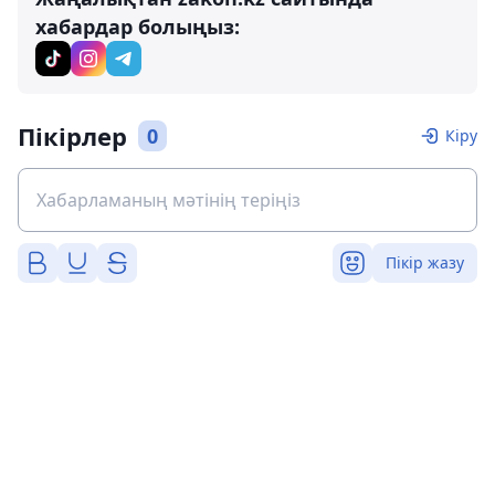
хабардар болыңыз:
Пікірлер
0
Кіру
Пікір жазу