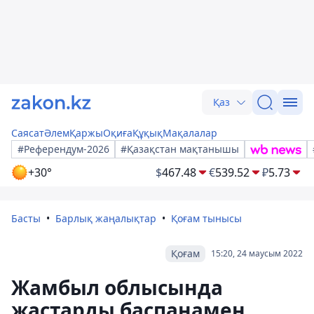
Қаз
Саясат
Әлем
Қаржы
Оқиға
Құқық
Мақалалар
#Референдум-2026
#Қазақстан мақтанышы
+30°
$
467.48
€
539.52
₽
5.73
Басты
Барлық жаңалықтар
Қоғам тынысы
Қоғам
15:20, 24 маусым 2022
Жамбыл облысында
жастарды баспанамен