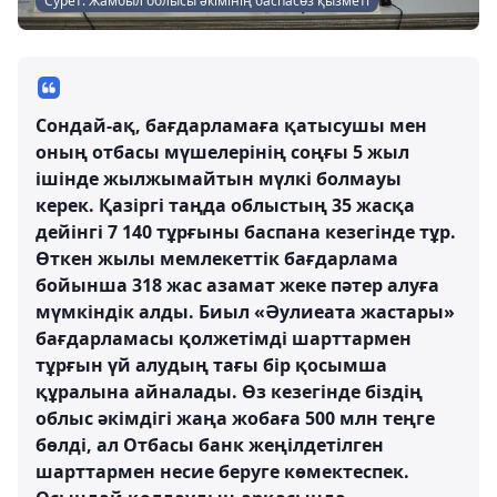
Сурет: Жамбыл облысы әкімінің баспасөз қызметі
Сондай-ақ, бағдарламаға қатысушы мен
оның отбасы мүшелерінің соңғы 5 жыл
ішінде жылжымайтын мүлкі болмауы
керек. Қазіргі таңда облыстың 35 жасқа
дейінгі 7 140 тұрғыны баспана кезегінде тұр.
Өткен жылы мемлекеттік бағдарлама
бойынша 318 жас азамат жеке пәтер алуға
мүмкіндік алды. Биыл «Әулиеата жастары»
бағдарламасы қолжетімді шарттармен
тұрғын үй алудың тағы бір қосымша
құралына айналады. Өз кезегінде біздің
облыс әкімдігі жаңа жобаға 500 млн теңге
бөлді, ал Отбасы банк жеңілдетілген
шарттармен несие беруге көмектеспек.