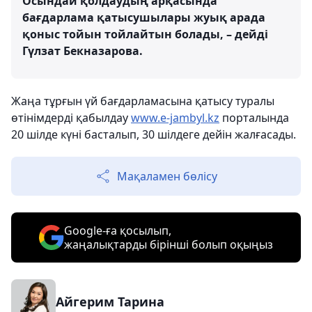
Осындай қолдаудың арқасында
бағдарлама қатысушылары жуық арада
қоныс тойын тойлайтын болады, – дейді
Гүлзат Бекназарова.
Жаңа тұрғын үй бағдарламасына қатысу туралы
өтінімдерді қабылдау
www.e-jambyl.kz
порталында
20 шілде күні басталып, 30 шілдеге дейін жалғасады.
Мақаламен бөлісу
Google-ға қосылып,
жаңалықтарды бірінші болып оқыңыз
Айгерим Тарина