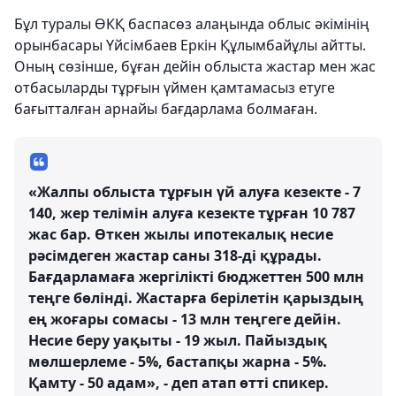
Бұл туралы ӨКҚ баспасөз алаңында облыс әкімінің
орынбасары Үйсімбаев Еркін Құлымбайұлы айтты.
Оның сөзінше, бұған дейін облыста жастар мен жас
отбасыларды тұрғын үймен қамтамасыз етуге
бағытталған арнайы бағдарлама болмаған.
«Жалпы облыста тұрғын үй алуға кезекте - 7
140, жер телімін алуға кезекте тұрған 10 787
жас бар. Өткен жылы ипотекалық несие
рәсімдеген жастар саны 318-ді құрады.
Бағдарламаға жергілікті бюджеттен 500 млн
теңге бөлінді. Жастарға берілетін қарыздың
ең жоғары сомасы - 13 млн теңгеге дейін.
Несие беру уақыты - 19 жыл. Пайыздық
мөлшерлеме - 5%, бастапқы жарна - 5%.
Қамту - 50 адам», - деп атап өтті спикер.