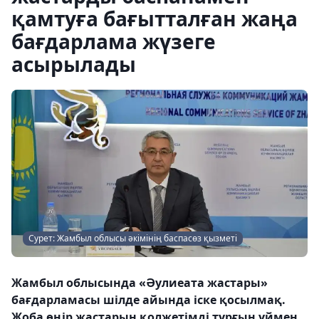
қамтуға бағытталған жаңа
бағдарлама жүзеге
асырылады
Сурет: Жамбыл облысы әкімінің баспасөз қызметі
Жамбыл облысында «Әулиеата жастары»
бағдарламасы шілде айында іске қосылмақ.
Жоба өңір жастарын қолжетімді тұрғын үймен