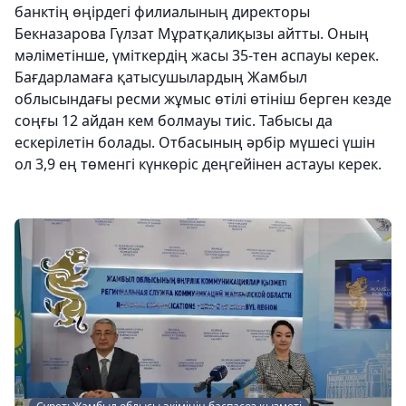
банктің өңірдегі филиалының директоры
Бекназарова Гүлзат Мұратқалиқызы айтты. Оның
мәліметінше, үміткердің жасы 35-тен аспауы керек.
Бағдарламаға қатысушылардың Жамбыл
облысындағы ресми жұмыс өтілі өтініш берген кезде
соңғы 12 айдан кем болмауы тиіс. Табысы да
ескерілетін болады. Отбасының әрбір мүшесі үшін
ол 3,9 ең төменгі күнкөріс деңгейінен астауы керек.