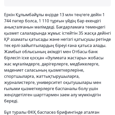
Еркін Құлымбайұлы өңірде 13 млн теңгеге дейін 1
744 пәтер болса, 1 110 тұрғын үйдің бар екендігі
анықталғанын мәлімдеді. Бағдарламаға төмендегі
қызмет салаларында жұмыс істейтін 35 жасқа дейінгі
ҚР азаматы қатысады және негізгі қатысушы ретінде
тек ерлі-зайыптылардың біреуі ғана қатыса алады.
Жамбыл облысының әкімдігі мен Отбасы банк
бірлесіп іске қосқан «Әулиеата жастары» жобасы
жас мұғалімдерге, дәрігерлерге, медбикелерге,
мәдениет саласының қызметкерлеріне,
спортшыларға, жаттықтырушыларға,
журналистерге, университет оқытушылары мен
ғылыми қызметкерлерге баспаналы болу үшін
жеңілдетілген шарттармен заем алу мүмкіндігін
береді.
Бұл туралы ӨКҚ баспасөз брифингінде аталған