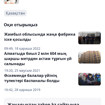
Қазақстан
Оқи отырыңыз
Жамбыл облысында жаңа фабрика
іске қосылды
09:49, 18 қараша 2022
Алматыда биыл 2 млн 604 мың
шаршы метрден астам тұрғын үй
салынады
19:20, 25 маусым 2021
Өскеменде балалар үйінің
түлектері баспаналы болды
16:42, 28 қараша 2019
Жаңалықтан zakon.kz сайтында