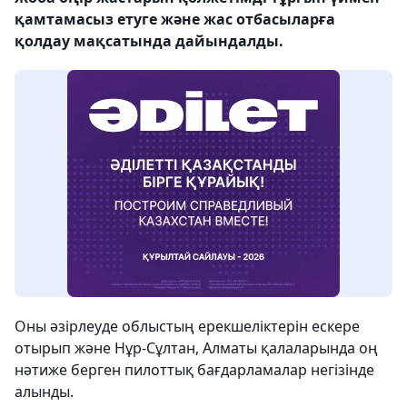
қамтамасыз етуге және жас отбасыларға
қолдау мақсатында дайындалды.
Оны әзірлеуде облыстың ерекшеліктерін ескере
отырып және Нұр-Сұлтан, Алматы қалаларында оң
нәтиже берген пилоттық бағдарламалар негізінде
алынды.