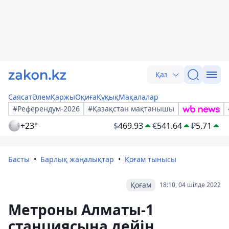
Қаз
Саясат
Әлем
Қаржы
Оқиға
Құқық
Мақалалар
#Референдум-2026
#Қазақстан мақтанышы
+23°
$
469.93
€
541.64
₽
5.71
Басты
Барлық жаңалықтар
Қоғам тынысы
Қоғам
18:10, 04 шілде 2022
Метроны Алматы-1
станциясына дейін