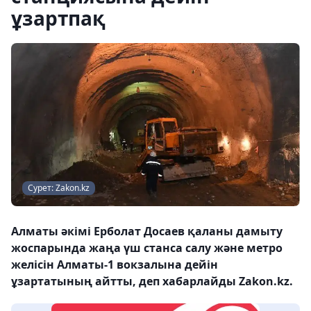
ұзартпақ
Сурет: Zakon.kz
Алматы әкімі Ерболат Досаев қаланы дамыту
жоспарында жаңа үш станса салу және метро
желісін Алматы-1 вокзалына дейін
ұзартатының айтты, деп хабарлайды Zakon.kz.