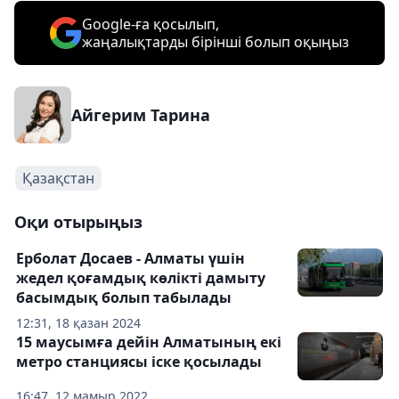
Google-ға қосылып,
жаңалықтарды бірінші болып оқыңыз
Айгерим Тарина
Қазақстан
Оқи отырыңыз
Ерболат Досаев - Алматы үшін
жедел қоғамдық көлікті дамыту
басымдық болып табылады
12:31, 18 қазан 2024
15 маусымға дейін Алматының екі
метро станциясы іске қосылады
16:47, 12 мамыр 2022