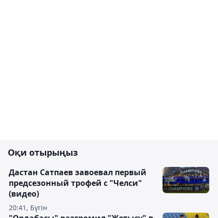
Оқи отырыңыз
Дастан Сатпаев завоевал первый
предсезонный трофей с "Челси"
(видео)
20:41, Бүгін
"Ордабасы" разгромил "Жетысу" в