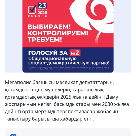
Мегаполис басшысы мәслихат депутаттарын,
қоғамдық кеңес мүшелерін, сарапшылық
қоғамдастық өкілдерін 2025 жылға дейінгі Даму
жоспарының негізгі басымдықтары мен 2030 жылға
дейінгі орта мерзімді перспективалар жобасын
таныстыру барысында хабардар етті.