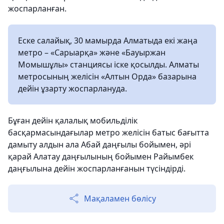
жоспарланған.
Еске салайық, 30 мамырда Алматыда екі жаңа
метро – «Сарыарқа» және «Бауыржан
Момышұлы» станциясы іске қосылды. Алматы
метросының желісін «Алтын Орда» базарына
дейін ұзарту жоспарлануда.
Бұған дейін қалалық мобильділік
басқармасындағылар метро желісін батыс бағытта
дамыту алдын ала Абай даңғылы бойымен, әрі
қарай Алатау даңғылының бойымен Райымбек
даңғылына дейін жоспарланғанын түсіндірді.
Мақаламен бөлісу