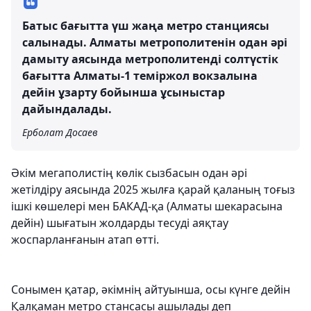
Батыс бағытта үш жаңа метро станциясы
салынады. Алматы метрополитенін одан әрі
дамыту аясында метрополитенді солтүстік
бағытта Алматы-1 теміржол вокзалына
дейін ұзарту бойынша ұсыныстар
дайындалады.
Ерболат Досаев
Әкім мегаполистің көлік сызбасын одан әрі
жетілдіру аясында 2025 жылға қарай қаланың тоғыз
ішкі көшелері мен БАКАД-қа (Алматы шекарасына
дейін) шығатын жолдарды тесуді аяқтау
жоспарланғанын атап өтті.
Сонымен қатар, әкімнің айтуынша, осы күнге дейін
Қалқаман метро стансасы ашылады деп