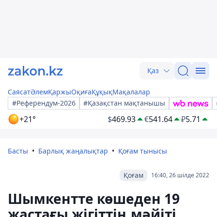
Қаз
Саясат
Әлем
Қаржы
Оқиға
Құқық
Мақалалар
#Референдум-2026
#Қазақстан мақтанышы
+21°
$
469.93
€
541.64
₽
5.71
Басты
Барлық жаңалықтар
Қоғам тынысы
Қоғам
16:40, 26 шілде 2022
Шымкентте көшеден 19
жастағы жігіттің мәйіті