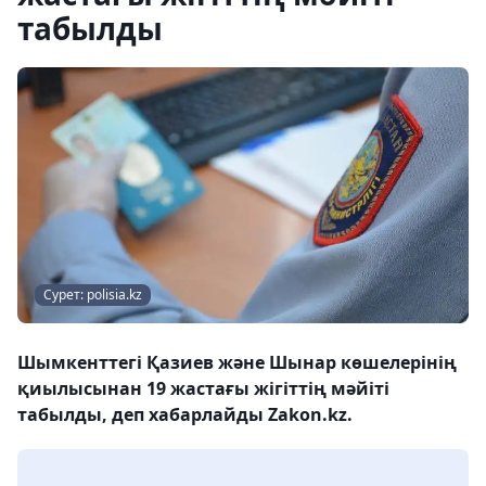
табылды
Сурет: polisia.kz
Шымкенттегі Қазиев және Шынар көшелерінің
қиылысынан 19 жастағы жігіттің мәйіті
табылды, деп хабарлайды Zakon.kz.