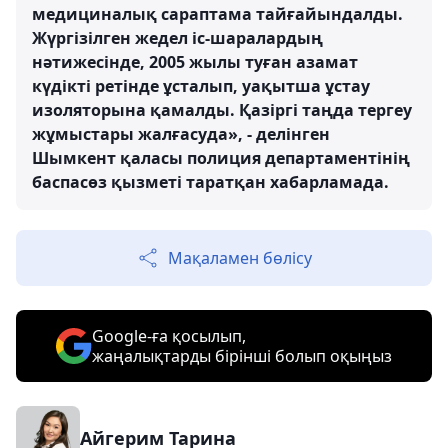
медициналық сараптама тайғайындалды.
Жүргізілген жедел іс-шаралардың
нәтижесінде, 2005 жылы туған азамат
күдікті ретінде ұсталып, уақытша ұстау
изоляторына қамалды. Қазіргі таңда тергеу
жұмыстары жалғасуда», - делінген
Шымкент қаласы полиция департаментінің
баспасөз қызметі таратқан хабарламада.
Мақаламен бөлісу
Google-ға қосылып,
жаңалықтарды бірінші болып оқыңыз
Айгерим Тарина