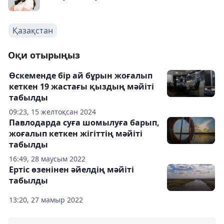
Қазақстан
Оқи отырыңыз
Өскеменде бір ай бұрын жоғалып
кеткен 19 жастағы қыздың мәйіті
табылды
09:23, 15 желтоқсан 2024
Павлодарда суға шомылуға барып,
жоғалып кеткен жігіттің мәйіті
табылды
16:49, 28 маусым 2022
Ертіс өзенінен әйелдің мәйіті
табылды
13:20, 27 мамыр 2022