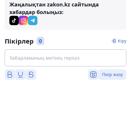
Жаңалықтан zakon.kz сайтында
хабардар болыңыз:
Пікірлер
0
Кіру
Пікір жазу