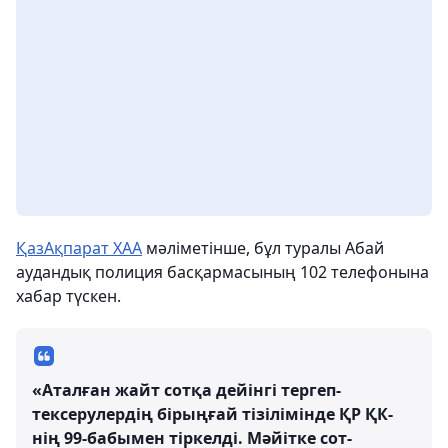
ҚазАқпарат ХАА
мәліметінше, бұл туралы Абай
аудандық полиция басқармасының 102 телефонына
хабар түскен.
«Аталған жайт сотқа дейінгі тергеп-
тексерулердің бірыңғай тізілімінде ҚР ҚК-
нің 99-бабымен тіркелді. Мәйітке сот-