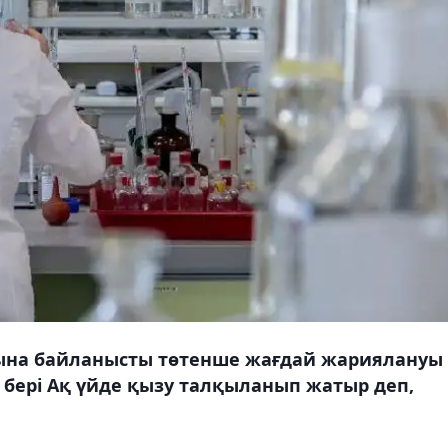
ына байланысты төтенше жағдай жариялануы
 бері Ақ үйде қызу талқыланып жатыр деп,