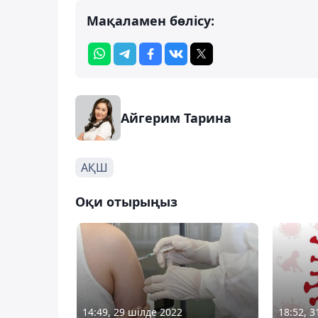
Мақаламен бөлісу:
Айгерим Тарина
АҚШ
Оқи отырыңыз
14:49, 29 шілде 2022
18:52, 