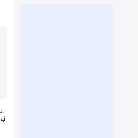
р.
ді