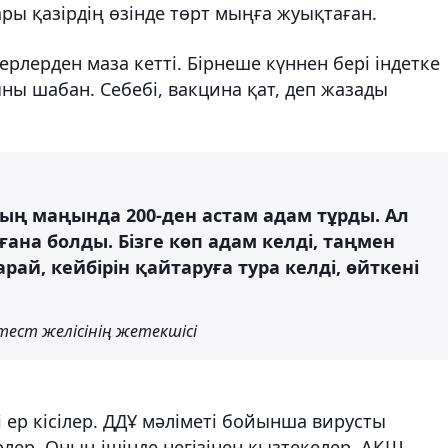
ры қазірдің өзінде төрт мыңға жуықтаған.
лерден маза кетті. Бірнеше күннен бері індетке
ны шабан. Себебі, вакцина қат, деп жазады
тың маңында 200-ден астам адам тұрды. Ал
ана болды. Бізге көп адам келді, таңмен
рай, кейбірін қайтаруға тура келді, өйткені
тест желісінің жетекшісі
і ер кісілер. ДДҰ мәліметі бойынша вирусты
лер. Оның ішінде негізінен қызтекелер. АҚШ