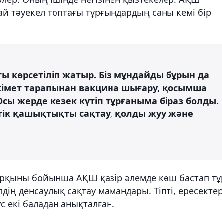
ай тәуекел топтағы тұрғындардың саны кемі бір
ты көрсетіліп жатыр. Біз мұндайды бұрын да
 үкімет тарапынан вакцина шығару, қосымша
 Осы жерде кезек күтіп тұрғаныма біраз болды.
еттік қашықтықты сақтау, қолды жуу және
рқыны бойынша АҚШ қазір әлемде көш бастап тұ
лдің денсаулық сақтау мамандары. Тіпті, ересектер
с екі баладан анықталған.