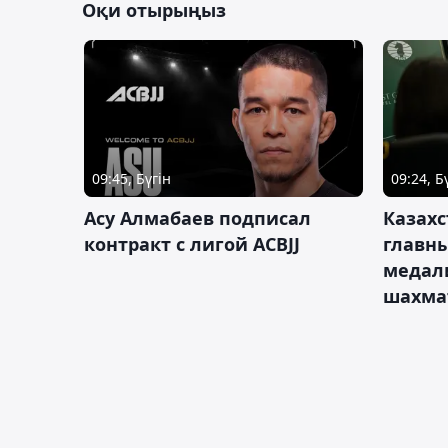
Оқи отырыңыз
09:45, Бүгін
09:24, Б
Асу Алмабаев подписал
Казахс
контракт с лигой ACBJJ
главны
медал
шахма