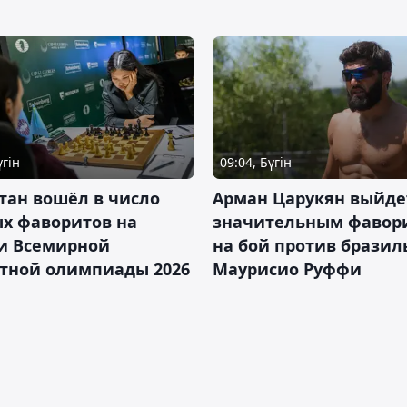
үгін
09:04, Бүгін
тан вошёл в число
Арман Царукян выйде
х фаворитов на
значительным фавор
и Всемирной
на бой против бразил
тной олимпиады 2026
Маурисио Руффи