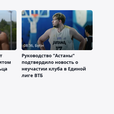
08:36, Бүгін
т
Руководство "Астаны"
итом
подтвердило новость о
ьца
неучастии клуба в Единой
лиге ВТБ