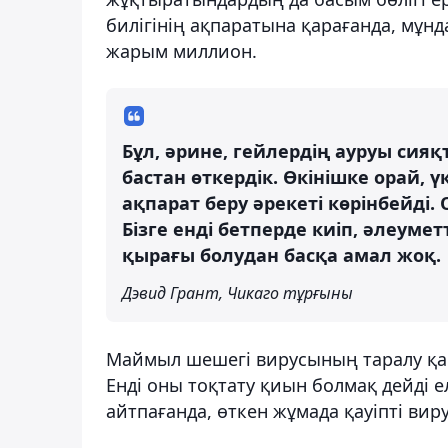
билігінің ақпаратына қарағанда, мұнд
жарым миллион.
Бұл, әрине, гейлердің ауруы сияқ
бастан өткердік. Өкінішке орай,
ақпарат беру әрекеті көрінбейді.
Бізге енді бетперде киіп, әлеум
қырағы болудан басқа амал жоқ.
Дэвид Грант, Чикаго тұрғыны
Маймыл шешегі вирусының таралу қа
Енді оны тоқтату қиын болмақ дейді е
айтпағанда, өткен жұмада қауіпті виру