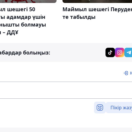
л шешегі 50
Маймыл шешегі Перуде
ғы адамдар үшін
те табылды
нышты болмауы
 – ДДҰ
абардар болыңыз:
Пікір жаз