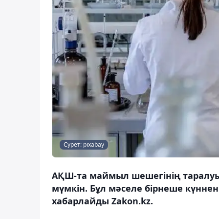
Сурет: pixabay
АҚШ-та маймыл шешегінің таралу
мүмкін. Бұл мәселе бірнеше күннен
хабарлайды Zakon.kz.