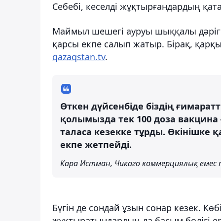
Себебі, кеселді жұқтырғандардың қата
Маймыл шешегі ауруы шыққалы дәрігер
қарсы екпе салып жатыр. Бірақ, қарқы
qazaqstan.tv
.
Өткен дүйсенбіде біздің ғимарат
қолымызда тек 100 доза вакцина ғ
таласа кезекке тұрды. Өкінішке қа
екпе жетпейді.
Кара Истман, Чикаго коммерциялық емес 
Бүгін де сондай ұзын сонар кезек. Көб
жұқтыратындардың да басым бөлігі ер