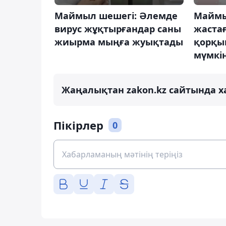
Маймыл шешегі: Әлемде
Маймы
вирус жұқтырғандар саны
жаста
жиырма мыңға жуықтады
қорқы
мүмкін
Жаңалықтан zakon.kz сайтында х
Пікірлер
0