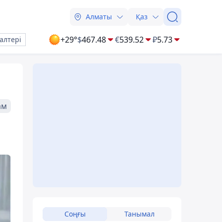
Алматы
Қаз
+29°
$
467.48
€
539.52
₽
5.73
алтері
ам
Соңғы
Танымал