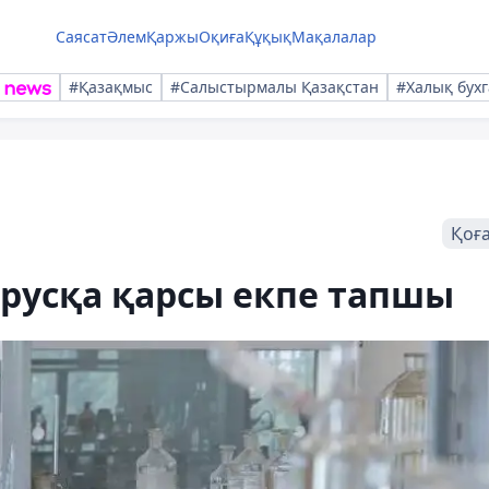
Саясат
Әлем
Қаржы
Оқиға
Құқық
Мақалалар
#Қазақмыс
#Салыстырмалы Қазақстан
#Халық бухг
Қоғ
русқа қарсы екпе тапшы