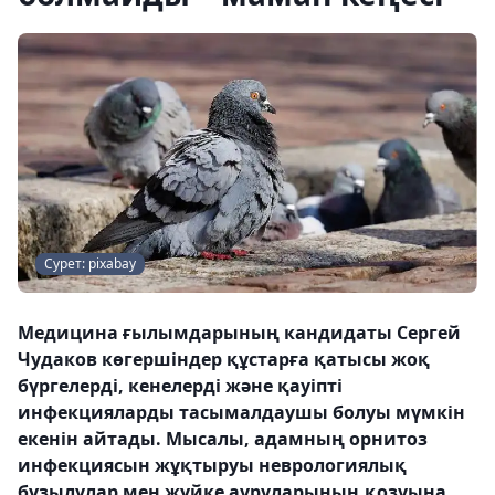
Сурет: pixabay
Медицина ғылымдарының кандидаты Сергей
Чудаков көгершіндер құстарға қатысы жоқ
бүргелерді, кенелерді және қауіпті
инфекцияларды тасымалдаушы болуы мүмкін
екенін айтады. Мысалы, адамның орнитоз
инфекциясын жұқтыруы неврологиялық
бұзылулар мен жүйке ауруларының қозуына