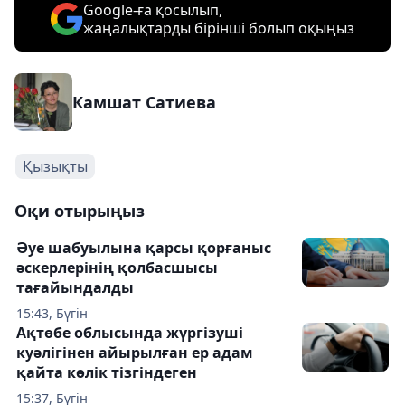
Google-ға қосылып,
жаңалықтарды бірінші болып оқыңыз
Камшат Сатиева
Қызықты
Оқи отырыңыз
Әуе шабуылына қарсы қорғаныс
әскерлерінің қолбасшысы
тағайындалды
15:43, Бүгін
Ақтөбе облысында жүргізуші
куәлігінен айырылған ер адам
қайта көлік тізгіндеген
15:37, Бүгін