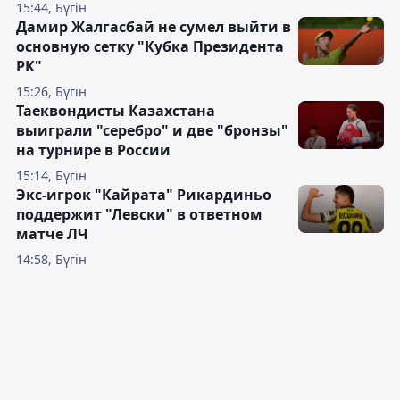
15:44, Бүгін
Дамир Жалгасбай не сумел выйти в
основную сетку "Кубка Президента
РК"
15:26, Бүгін
Таеквондисты Казахстана
выиграли "серебро" и две "бронзы"
на турнире в России
15:14, Бүгін
Экс-игрок "Кайрата" Рикардиньо
поддержит "Левски" в ответном
матче ЛЧ
14:58, Бүгін