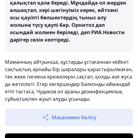
қалықтап қала береді. Мұндайда ол жерден
алшақтап, кері шегінуіміз керек, өйткені
осы қауіпті бөлшектердің тыныс алу
жолына түсу қаупі бар. Орнитоз дәл
осындай жолмен беріледі, деп РИА Новости
дәрігер сөзін келтіреді.
Маманның айтуынша, құстарды ұстағаннан кейінгі
сақтықтың арнайы бір шаралары қарастырылмаған,
тек жеке гигиена ережелерін сақтап, қолды жиі жуса
да жеткілікті. Егер көгершіндер балконды аймандай
етіп тастаса, Чудаков ол араны дезинфекциялық
сұйықтықпен жуып алуды ұсынады.
Мақаламен бөлісу