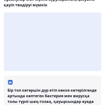
қауіп төндіруі мүмкін
Бір топ көгершін дүр етіп көкке көтерілгенде
артында көптеген бактерия мен вирусқа
толы түрлі шаң-тозаң, қауырсындар ауада