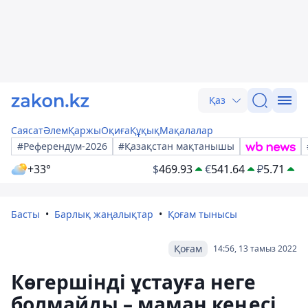
Қаз
Саясат
Әлем
Қаржы
Оқиға
Құқық
Мақалалар
#Референдум-2026
#Қазақстан мақтанышы
+33°
$
469.93
€
541.64
₽
5.71
Басты
Барлық жаңалықтар
Қоғам тынысы
Қоғам
14:56, 13 тамыз 2022
Көгершінді ұстауға неге
болмайды – маман кеңесі