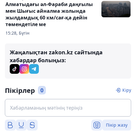
Алматыдағы әл-Фараби даңғылы
мен Шығыс айналма жолында
жылдамдық 60 км/сағ-қа дейін
төмендетіле ме
15:28, Бүгін
Жаңалықтан zakon.kz сайтында
хабардар болыңыз:
Пікірлер
0
Кіру
Пікір жазу