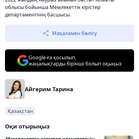
облысы бойынша Мемлекеттік кірістер
департаментінің басшысы.
Мақаламен бөлісу
Google-ға қосылып,
жаңалықтарды бірінші болып оқыңыз
Айгерим Тарина
Қазақстан
Оқи отырыңыз
Мемлекеттік кірістер комитетінің