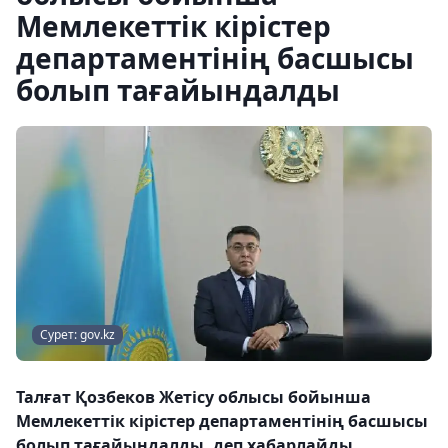
Мемлекеттік кірістер
департаментінің басшысы
болып тағайындалды
Сурет: gov.kz
Талғат Қозбеков Жетісу облысы бойынша
Мемлекеттік кірістер департаментінің басшысы
болып тағайындалды, деп хабарлайды