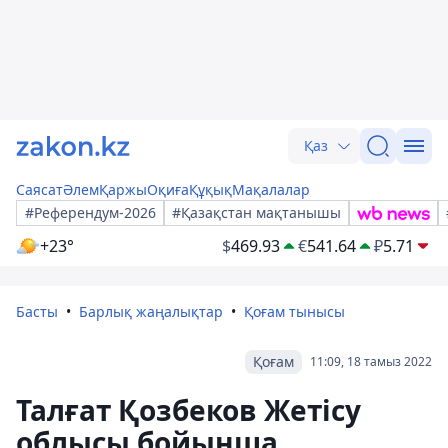
Қаз
Саясат
Әлем
Қаржы
Оқиға
Құқық
Мақалалар
#Референдум-2026
#Қазақстан мақтанышы
+23°
$
469.93
€
541.64
₽
5.71
Басты
Барлық жаңалықтар
Қоғам тынысы
Қоғам
11:09, 18 тамыз 2022
Талғат Қозбеков Жетісу
облысы бойынша