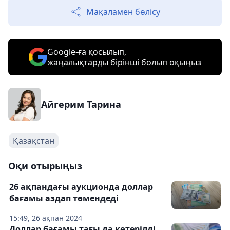
Мақаламен бөлісу
Google-ға қосылып,
жаңалықтарды бірінші болып оқыңыз
Айгерим Тарина
Қазақстан
Оқи отырыңыз
26 ақпандағы аукционда доллар
бағамы аздап төмендеді
15:49, 26 ақпан 2024
Доллар бағамы тағы да көтерілді