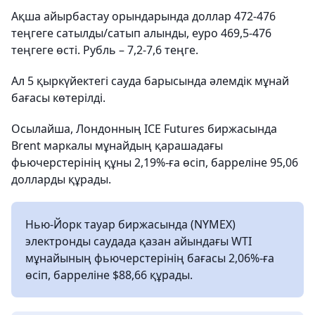
Ақша айырбастау орындарында доллар 472-476
теңгеге сатылды/сатып алынды, еуро 469,5-476
теңгеге өсті. Рубль – 7,2-7,6 теңге.
Ал 5 қыркүйектегі сауда барысында әлемдік мұнай
бағасы көтерілді.
Осылайша, Лондонның ICE Futures биржасында
Brent маркалы мұнайдың қарашадағы
фьючерстерінің құны 2,19%-ға өсіп, барреліне 95,06
долларды құрады.
Нью-Йорк тауар биржасында (NYMEX)
электронды саудада қазан айындағы WTI
мұнайының фьючерстерінің бағасы 2,06%-ға
өсіп, барреліне $88,66 құрады.