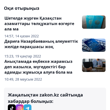
Оқи отырыңыз
Шетелде жүрген Қазақстан
азаматтары төлқұжатын өзгерте
ала ма
14:57, 14 қазан 2022
Дариға Назарбаеваның әлеуметтік
желіде парақшасы жоқ
15:23, 19 қаңтар 2022
Анықтамада еңбекке жарамсыз
деп жазылса, мүгедектігі бар
адамды жұмысқа алуға бола ма
10:49, 28 маусым 2022
Жаңалықтан zakon.kz сайтында
хабардар болыңыз: