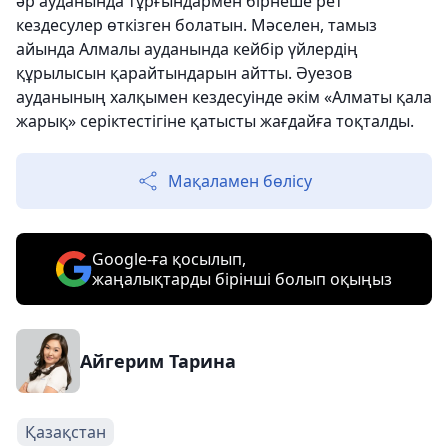
әр ауданында тұрғындармен бірнеше рет
кездесулер өткізген болатын. Мәселен, тамыз
айында Алмалы ауданында кейбір үйлердің
құрылысын қарайтындарын айтты. Әуезов
ауданының халқымен кездесуінде әкім «Алматы қала
жарық» серіктестігіне қатысты жағдайға тоқталды.
Мақаламен бөлісу
Google-ға қосылып,
жаңалықтарды бірінші болып оқыңыз
Айгерим Тарина
Қазақстан