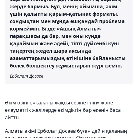
жерде бармыз. Бұл, менің ойымша, әкім
үшін қалыпты қарым-қатынас форматы,
сондықтан мен мұнда ешқандай проблема
көрмеймін. Бізде «Ашық Алматы»
парақшасы да бар, мен оны күнде
қараймын және әдейі, тіпті дүйсенбі күні
таңертең жедел шара аясында
азаматтарымыздың өтінішіне байланысты
бөлек бөлшектеу жұмыстарын жүргіземін.
Ерболат Досаев
Әкім өзінің «қаланы жақсы сезінетінін» және
әлеуметтік желілерде әкімдіктің бар екенін баса
айтты.
Алматы әкімі Ерболат Досаев бұған дейін қаланың