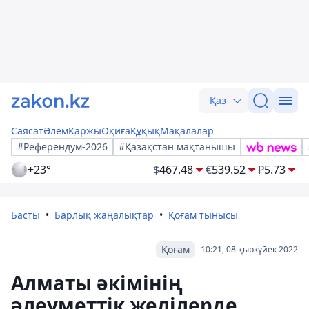
Қаз
Саясат
Әлем
Қаржы
Оқиға
Құқық
Мақалалар
#Референдум-2026
#Қазақстан мақтанышы
+23°
$
467.48
€
539.52
₽
5.73
Басты
Барлық жаңалықтар
Қоғам тынысы
Қоғам
10:21, 08 қыркүйек 2022
Алматы әкімінің
әлеуметтік желілерде