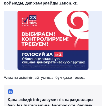
қойылды, деп хабарлайды Zakon.kz.
Алматы әкімінің айтуынша, бұл қажет емес.
Қала әкімдігінің әлеуметтік парақшалары
бар. Біз Instagram-да, Facebook-те, барлық