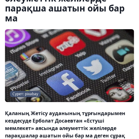
парақша ашатын ойы бар
ма
Сурет: pixabay
Қаланың Жетісу ауданының тұрғындарымен
кездесуде Ерболат Досаевтан «Естуші
мемлекет» аясында әлеуметтік желілерде
парақшалар ашатын ойы бар ма деген сұрақ