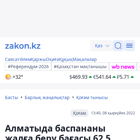
Қаз
Саясат
Әлем
Қаржы
Оқиға
Құқық
Мақалалар
#Референдум-2026
#Қазақстан мақтанышы
+32°
$
469.93
€
541.64
₽
5.71
Басты
Барлық жаңалықтар
Қоғам тынысы
Қоғам
13:40, 08 қыркүйек 2022
Алматыда баспананы
жалға беру бағасы 62,5