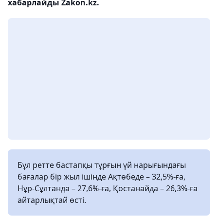
хабарлайды Zakon.kz.
Бұл ретте бастапқы тұрғын үй нарығындағы
бағалар бір жыл ішінде Ақтөбеде – 32,5%-ға,
Нұр-Сұлтанда – 27,6%-ға, Қостанайда – 26,3%-ға
айтарлықтай өсті.