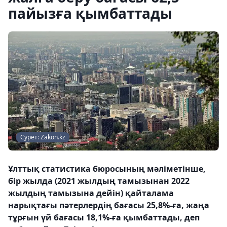
пайызға қымбаттады
Сурет: Zakon.kz
Ұлттық статистика бюросының мәліметінше,
бір жылда (2021 жылдың тамызынан 2022
жылдың тамызына дейін) қайталама
нарықтағы пәтерлердің бағасы 25,8%-ға, жаңа
тұрғын үй бағасы 18,1%-ға қымбаттады, деп