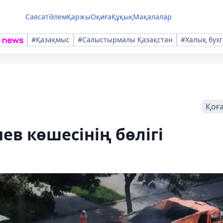
Саясат
Әлем
Қаржы
Оқиға
Құқық
Мақалалар
#Қазақмыс
#Салыстырмалы Қазақстан
#Халық бухг
Қоғ
в көшесінің бөлігі