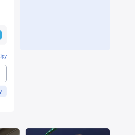
Кіру
у