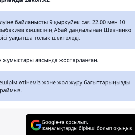
уіне байланысты 9 қыркүйек сағ. 22.00 мен 10
озыбакиев көшесінің Абай даңғылынан Шевченко
үрісі уақытша толық шектеледі.
у жұмыстары аясында жоспарланған.
кешірім өтінеміз және жол жүру бағыттарыңызды
ұраймыз.
Google-ға қосылып,
жаңалықтарды бірінші болып оқыңыз