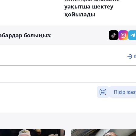
уақытша шектеу
қойылады
абардар болыңыз:
Пікір жаз