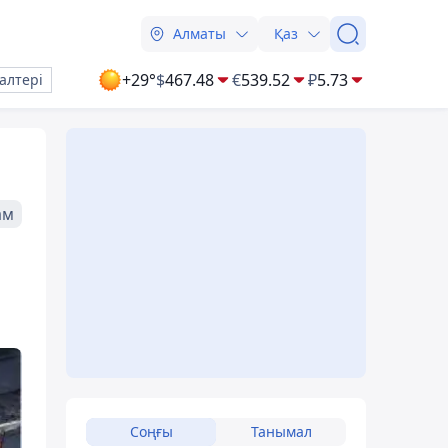
Алматы
Қаз
+29°
$
467.48
€
539.52
₽
5.73
алтері
ам
Соңғы
Танымал