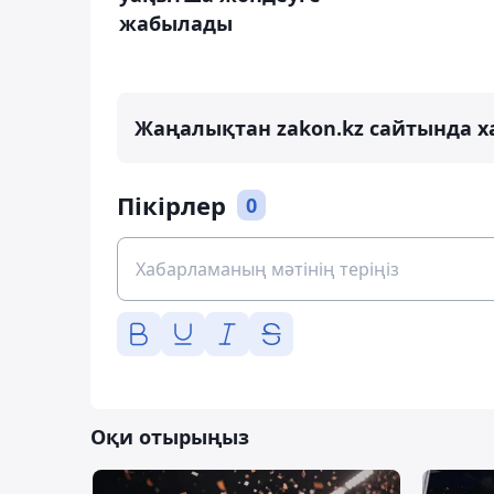
жабылады
Жаңалықтан zakon.kz сайтында х
Пікірлер
0
Оқи отырыңыз