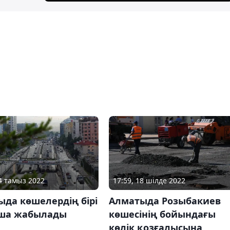
04 тамыз 2022
17:59, 18 шілде 2022
да көшелердің бірі
Алматыда Розыбакиев
ша жабылады
көшесінің бойындағы
көлік қозғалысына