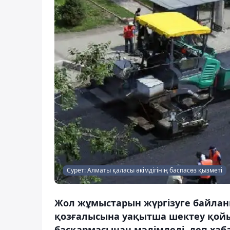
Сурет: Алматы қаласы әкімдігінің баспасөз қызметі
Жол жұмыстарын жүргізуге байланы
қозғалысына уақытша шектеу қойы
басқармасынан мәлімдеді, деп хаб