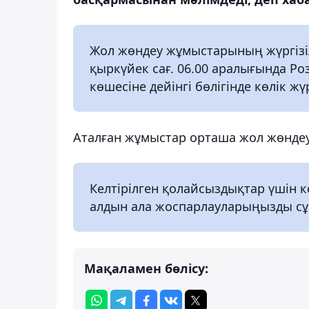
Жол жөндеу жұмыстарының жүргізіл
қыркүйек сағ. 06.00 аралығында Р
көшесіне дейінгі бөлігінде көлік ж
Аталған жұмыстар орташа жол жөнде
Келтірілген қолайсыздықтар үшін 
алдын ала жоспарлауларыңызды с
Мақаламен бөлісу: