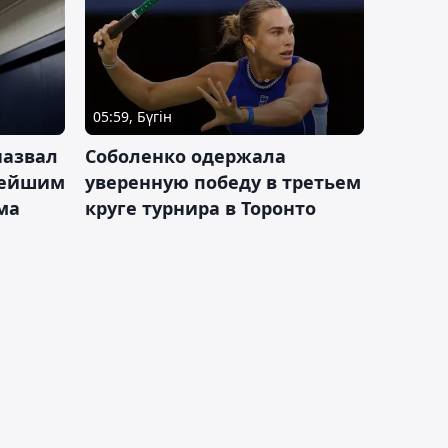
05:59, Бүгін
назвал
Соболенко одержала
лейшим
уверенную победу в третьем
ма
круге турнира в Торонто