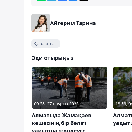
Айгерим Тарина
Қазақстан
Оқи отырыңыз
09:58, 27 наурыз 2026
13:39, 
Алматыда Жамақаев
Алматы
көшесінің бір бөлігі
уақыт
уақытша жөндеуге