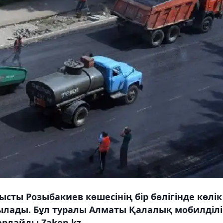
сты Розыбакиев көшесінің бір бөлігінде көлік
лады. Бұл туралы Алматы Қалалық мобилділі
арлайды Zakon.kz.