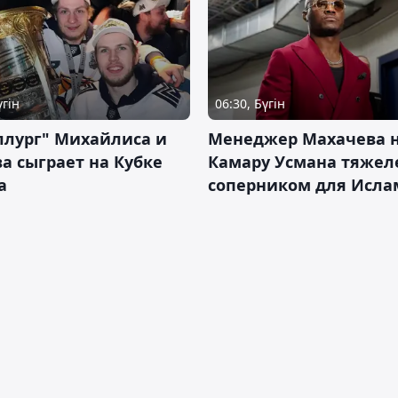
үгін
06:30, Бүгін
ллург" Михайлиса и
Менеджер Махачева 
а сыграет на Кубке
Камару Усмана тяже
а
соперником для Исла