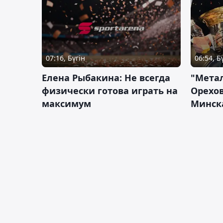
07:16, Бүгін
06:54, Б
Елена Рыбакина: Не всегда
"Мета
физически готова играть на
Орехов
максимум
Минск