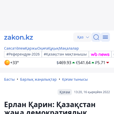
Қаз
Саясат
Әлем
Қаржы
Оқиға
Құқық
Мақалалар
#Референдум-2026
#Қазақстан мақтанышы
+33°
$
469.93
€
541.64
₽
5.71
Басты
Барлық жаңалықтар
Қоғам тынысы
Қоғам
13:20, 16 қыркүйек 2022
Ерлан Қарин: Қазақстан
жаңа демократиялық