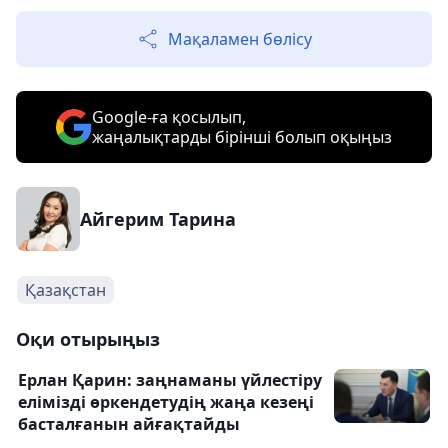
Мақаламен бөлісу
Google-ға қосылып,
жаңалықтарды бірінші болып оқыңыз
Айгерим Тарина
Қазақстан
Оқи отырыңыз
Ерлан Қарин: заңнаманы үйлестіру
елімізді өркендетудің жаңа кезеңі
басталғанын айғақтайды