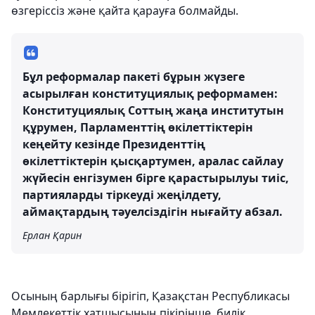
өзгеріссіз және қайта қарауға болмайды.
Бұл реформалар пакеті бұрын жүзеге
асырылған конституциялық реформамен:
Конституциялық Соттың жаңа институтын
құрумен, Парламенттің өкілеттіктерін
кеңейту кезінде Президенттің
өкілеттіктерін қысқартумен, аралас сайлау
жүйесін енгізумен бірге қарастырылуы тиіс,
партияларды тіркеуді жеңілдету,
аймақтардың тәуелсіздігін нығайту абзал.
Ерлан Қарин
Осының барлығы бірігіп, Қазақстан Республикасы
Мемлекеттік хатшысының пікірінше, билік