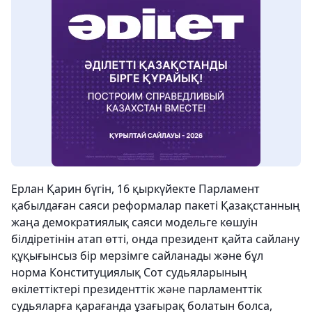
Ерлан Қарин бүгін, 16 қыркүйекте Парламент
қабылдаған саяси реформалар пакеті Қазақстанның
жаңа демократиялық саяси модельге көшуін
білдіретінін атап өтті, онда президент қайта сайлану
құқығынсыз бір мерзімге сайланады және бұл
норма Конституциялық Сот судьяларының
өкілеттіктері президенттік және парламенттік
судьяларға қарағанда ұзағырақ болатын болса,