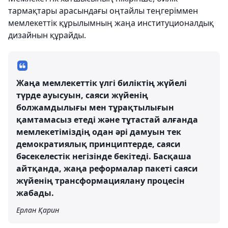
тармақтары арасындағы оңтайлы теңгеріммен
мемлекеттік құрылымның жаңа институционалдық
дизайнын құрайды.
Жаңа мемлекеттік үлгі биліктің жүйелі
түрде ауысуын, саяси жүйенің
болжамдылығы мен тұрақтылығын
қамтамасыз етеді және тұтастай алғанда
мемлекетіміздің одан әрі дамуын тек
демократиялық принциптерде, саяси
бәсекелестік негізінде бекітеді. Басқаша
айтқанда, жаңа реформалар пакеті саяси
жүйенің трансформациялану процесін
жабады.
Ерлан Қарин