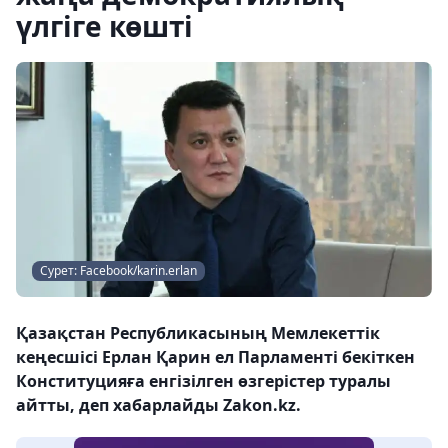
үлгіге көшті
Сурет: Facebook/karin.erlan
Қазақстан Республикасының Мемлекеттік
кеңесшісі Ерлан Қарин ел Парламенті бекіткен
Конституцияға енгізілген өзгерістер туралы
айтты, деп хабарлайды Zakon.kz.