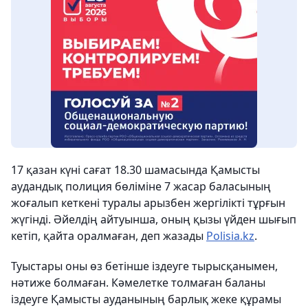
17 қазан күні сағат 18.30 шамасында Қамысты
аудандық полиция бөліміне 7 жасар баласының
жоғалып кеткені туралы арызбен жергілікті тұрғын
жүгінді. Әйелдің айтуынша, оның қызы үйден шығып
кетіп, қайта оралмаған, деп жазады
Polisia.kz
.
Туыстары оны өз бетінше іздеуге тырысқанымен,
нәтиже болмаған. Кәмелетке толмаған баланы
іздеуге Қамысты ауданының барлық жеке құрамы