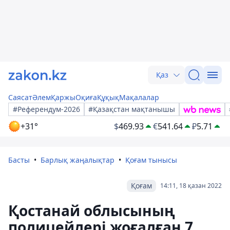
Қаз
Саясат
Әлем
Қаржы
Оқиға
Құқық
Мақалалар
#Референдум-2026
#Қазақстан мақтанышы
+31°
$
469.93
€
541.64
₽
5.71
Басты
Барлық жаңалықтар
Қоғам тынысы
Қоғам
14:11, 18 қазан 2022
Қостанай облысының
полицейлері жоғалған 7