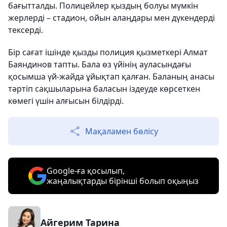
бағытталды. Полицейлер қыздың болуы мүмкін
жерлерді – стадион, ойын алаңдары мен дүкендерді
тексерді.
Бір сағат ішінде қызды полиция қызметкері Алмат
Баяндинов тапты. Бала өз үйінің ауласындағы
қосымша үй-жайда ұйықтап қалған. Баланың анасы
тәртіп сақшыларына баласын іздеуде көрсеткен
көмегі үшін алғысын білдірді.
Мақаламен бөлісу
Google-ға қосылып,
жаңалықтарды бірінші болып оқыңыз
Айгерим Тарина