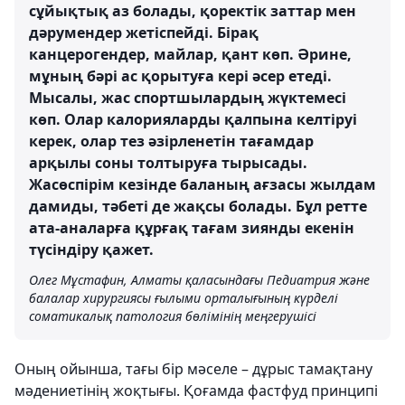
сұйықтық аз болады, қоректік заттар мен
дәрумендер жетіспейді. Бірақ
канцерогендер, майлар, қант көп. Әрине,
мұның бәрі ас қорытуға кері әсер етеді.
Мысалы, жас спортшылардың жүктемесі
көп. Олар калорияларды қалпына келтіруі
керек, олар тез әзірленетін тағамдар
арқылы соны толтыруға тырысады.
Жасөспірім кезінде баланың ағзасы жылдам
дамиды, тәбеті де жақсы болады. Бұл ретте
ата-аналарға құрғақ тағам зиянды екенін
түсіндіру қажет.
Олег Мұстафин, Алматы қаласындағы Педиатрия және
балалар хирургиясы ғылыми орталығының күрделі
соматикалық патология бөлімінің меңгерушісі
Оның ойынша, тағы бір мәселе – дұрыс тамақтану
мәдениетінің жоқтығы. Қоғамда фастфуд принципі