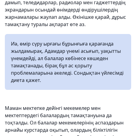
дамып, теледидарлар, радиолар мен гаджеттердің
экрандарын осындай өнімдерді өндірушілердің
жарнамалары жаулап алды. Өкінішке қарай, дұрыс
тамақтану туралы ақпарат өте аз.
Иә, өмір сүру ырғағы бұрынғыға қарағанда
жылдамырақ. Адамдар үнемі асығып, уақытты
үнемдейді, ал балалар көбінесе көшеден
тамақтанады, бірақ бұл ас қорыту
проблемаларына әкеледі. Сондықтан үйлесімді
диета қажет.
Маман мектепке дейінгі мекемелер мен
мектептердегі балалардың тамақтануына да
тоқталды. Ол балалар мекемелерінің аспаздарын
арнайы курстарда оқытып, олардың біліктілігін