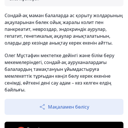
Сондай-ақ маман балаларда ас қорыту жолдарының
ақауларынан бөлек ойық жаралы колит пен
панкреатит, невроздар, эндокриндік аурулар,
гепатит, генетикалық ақаулар анықталатынын,
оларды дер кезінде анықтау керек екенін айтты.
Олег Мұстафин мектепке дейінгі және білім беру
мекемелеріндегі, сондай-ақ ауруханалардағы
балалардың тамақтануын ұйымдастыруға
мемлекеттік тұрғыдан көңіл бөлу керек екеніне
сенімді, өйткені дені сау адам – кез келген елдің
байлығы.
Мақаламен бөлісу