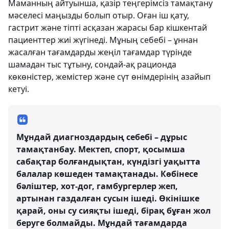
Маманның айтуынша, қазір теңгерімсіз тамақтану
мәселесі маңызды болып отыр. Оған іш қату,
гастрит және тіпті асқазан жарасы бар кішкентай
пациенттер жиі жүгінеді. Мұның себебі – ұннан
жасалған тағамдарды жеңіл тағамдар түрінде
шамадан тыс тұтыну, сондай-ақ рационда
көкөністер, жемістер және сүт өнімдерінің азайып
кетуі.
Мұндай диагноздардың себебі – дұрыс
тамақтанбау. Мектеп, спорт, қосымша
сабақтар болғандықтан, күндізгі уақытта
балалар көшеден тамақтанады. Көбінесе
бәліштер, хот-дог, гамбургерлер жеп,
артынан газдалған сусын ішеді. Өкінішке
қарай, оны су сияқты ішеді, бірақ бұған жол
беруге болмайды. Мұндай тағамдарда