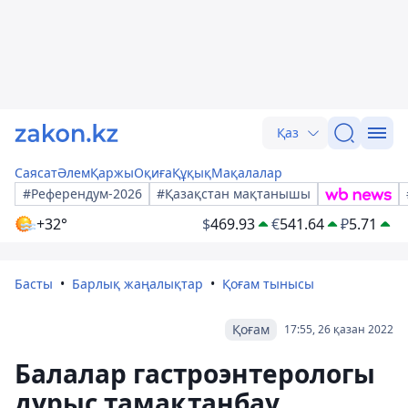
Қаз
Саясат
Әлем
Қаржы
Оқиға
Құқық
Мақалалар
#Референдум-2026
#Қазақстан мақтанышы
+32°
$
469.93
€
541.64
₽
5.71
Басты
Барлық жаңалықтар
Қоғам тынысы
Қоғам
17:55, 26 қазан 2022
Балалар гастроэнтерологы
дұрыс тамақтанбау