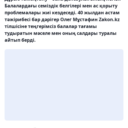
Балалардағы семіздік белгілері мен ас қорыту
проблемалары жиі кездеседі. 40 жылдан астам
тәжірибесі бар дәрігер Олег Мұстафин Zakon.kz
тілшісіне теңгерімсіз балалар тағамы
тудыратын мәселе мен оның салдары туралы
айтып берді.