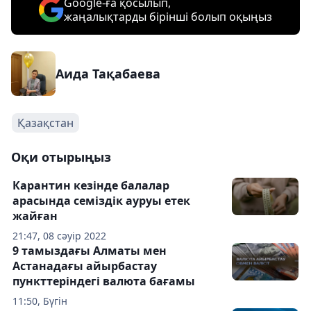
Google-ға қосылып,
жаңалықтарды бірінші болып оқыңыз
Аида Тақабаева
Қазақстан
Оқи отырыңыз
Карантин кезінде балалар
арасында семіздік ауруы етек
жайған
21:47, 08 сәуір 2022
9 тамыздағы Алматы мен
Астанадағы айырбастау
пункттеріндегі валюта бағамы
11:50, Бүгін