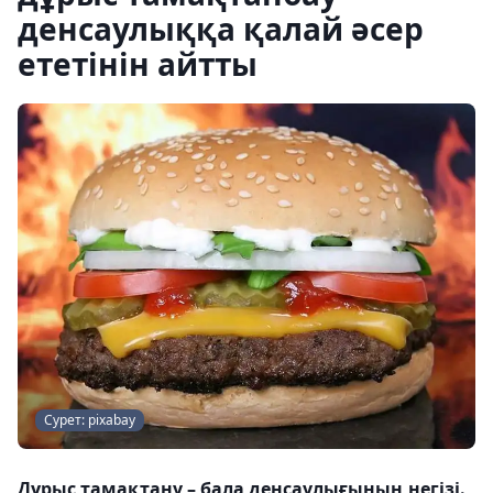
денсаулыққа қалай әсер
ететінін айтты
Сурет: pixabay
Дұрыс тамақтану – бала денсаулығының негізі.