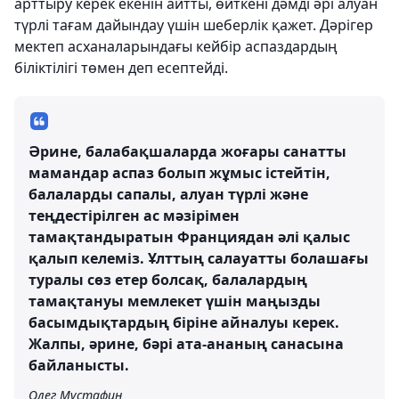
арттыру керек екенін айтты, өйткені дәмді әрі алуан
түрлі тағам дайындау үшін шеберлік қажет. Дәрігер
мектеп асханаларындағы кейбір аспаздардың
біліктілігі төмен деп есептейді.
Әрине, балабақшаларда жоғары санатты
мамандар аспаз болып жұмыс істейтін,
балаларды сапалы, алуан түрлі және
теңдестірілген ас мәзірімен
тамақтандыратын Франциядан әлі қалыс
қалып келеміз. Ұлттың салауатты болашағы
туралы сөз етер болсақ, балалардың
тамақтануы мемлекет үшін маңызды
басымдықтардың біріне айналуы керек.
Жалпы, әрине, бәрі ата-ананың санасына
байланысты.
Олег Мұстафин