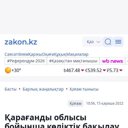
Қаз
Саясат
Әлем
Қаржы
Оқиға
Құқық
Мақалалар
#Референдум-2026
#Қазақстан мақтанышы
+30°
$
467.48
€
539.52
₽
5.73
Басты
Барлық жаңалықтар
Қоғам тынысы
Қоғам
10:56, 15 қараша 2022
Қарағанды ​​облысы
бойынша көліктік бақылау