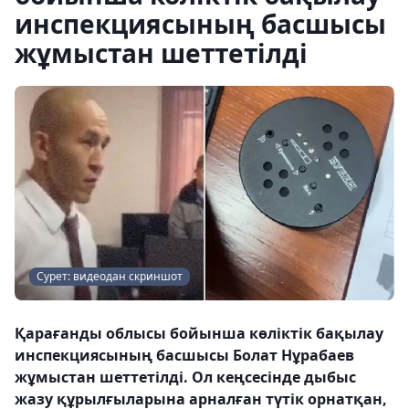
инспекциясының басшысы
жұмыстан шеттетілді
Сурет: видеодан скриншот
Қарағанды ​​облысы бойынша көліктік бақылау
инспекциясының басшысы Болат Нұрабаев
жұмыстан шеттетілді. Ол кеңсесінде дыбыс
жазу құрылғыларына арналған түтік орнатқан,