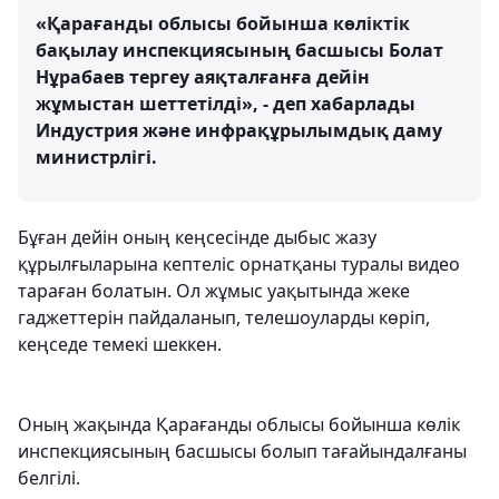
«Қарағанды ​​облысы бойынша көліктік
бақылау инспекциясының басшысы Болат
Нұрабаев тергеу аяқталғанға дейін
жұмыстан шеттетілді», - деп хабарлады
Индустрия және инфрақұрылымдық даму
министрлігі.
Бұған дейін оның кеңсесінде дыбыс жазу
құрылғыларына кептеліс орнатқаны туралы видео
тараған болатын. Ол жұмыс уақытында жеке
гаджеттерін пайдаланып, телешоуларды көріп,
кеңседе темекі шеккен.
Оның жақында Қарағанды ​​облысы бойынша көлік
инспекциясының басшысы болып тағайындалғаны
белгілі.