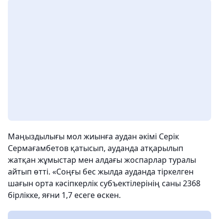
Маңыздылығы мол жиынға аудан әкімі Серік
Сермағамбетов қатысып, ауданда атқарылып
жатқан жұмыстар мен алдағы жоспарлар туралы
айтып өтті. «Соңғы бес жылда ауданда тіркелген
шағын орта кәсіпкерлік субъектілерінің саны 2368
бірлікке, яғни 1,7 есеге өскен.