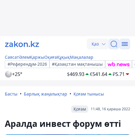
Қаз
Саясат
Әлем
Қаржы
Оқиға
Құқық
Мақалалар
#Референдум-2026
#Қазақстан мақтанышы
+25°
$
469.93
€
541.64
₽
5.71
Басты
Барлық жаңалықтар
Қоғам тынысы
Қоғам
11:48, 16 қараша 2022
Аралда инвест форум өтті