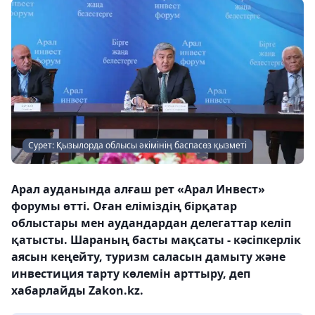
Сурет: Қызылорда облысы әкімінің баспасөз қызметі
Арал ауданында алғаш рет «Арал Инвест»
форумы өтті. Оған еліміздің бірқатар
облыстары мен аудандардан делегаттар келіп
қатысты. Шараның басты мақсаты - кәсіпкерлік
аясын кеңейту, туризм саласын дамыту және
инвестиция тарту көлемін арттыру, деп
хабарлайды Zakon.kz.