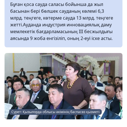
Бұған қоса сауда саласы бойынша да жыл
басынан бері бөлшек сауданың көлемі 6,3
млрд. теңгеге, көтерме сауда 13 млрд. теңгеге
жетті.Ауданда индустрия инновациялық даму
мемлекетік бағдарламасының ІІІ бесжылдығы
аясында 9 жоба енгізіліп, оның 2-еуі іске асты.
Сурет: Қызылорда облысы әкімінің баспасөз қызметі