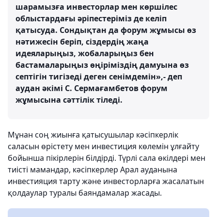
шарамызға инвесторлар мен көршілес
облыстардағы әріпестеріміз де келіп
қатысуда. Сондықтан да форум жұмысы өз
нәтижесін беріп, сіздердің жаңа
идеяларыңыз, жобаларыңыз бен
бастамаларыңыз өңіріміздің дамуына өз
септігін тигізеді деген сенімдемін»,- деп
аудан әкімі С. Сермағамбетов форум
жұмысына сәттілік тіледі.
Мұнан соң жиынға қатысушылар кәсіпкерлік
саласын өрістету мен инвестиция көлемін ұлғайту
бойынша пікірлерін білдірді. Түрлі сала өкілдері мен
тиісті мамандар, кәсіпкерлер Арал ауданына
инвестияция тарту және инвесторларға жасалатын
қолдаулар туралы баяндамалар жасады.