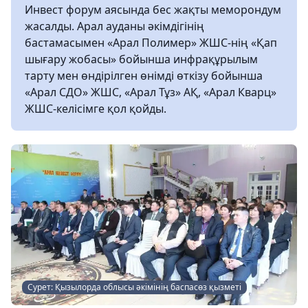
Инвест форум аясында бес жақты меморондум
жасалды. Арал ауданы әкімдігінің
бастамасымен «Арал Полимер» ЖШС-нің «Қап
шығару жобасы» бойынша инфрақұрылым
тарту мен өндірілген өнімді өткізу бойынша
«Арал СДО» ЖШС, «Арал Тұз» АҚ, «Арал Кварц»
ЖШС-келісімге қол қойды.
Сурет: Қызылорда облысы әкімінің баспасөз қызметі