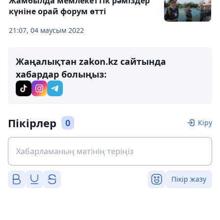
Жамбылда мемлекеттік рәміздер
күніне орай форум өтті
21:07, 04 маусым 2022
Жаңалықтан zakon.kz сайтында
хабардар болыңыз:
Пікірлер
0
Кіру
Пікір жазу