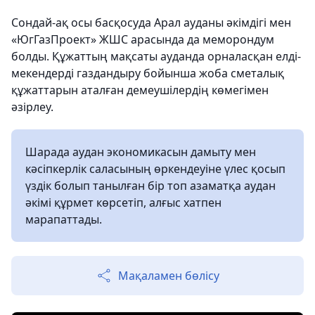
Сондай-ақ осы басқосуда Арал ауданы әкімдігі мен
«ЮгГазПроект» ЖШС арасында да меморондум
болды. Құжаттың мақсаты ауданда орналасқан елді-
мекендерді газдандыру бойынша жоба сметалық
құжаттарын аталған демеушілердің көмегімен
әзірлеу.
Шарада аудан экономикасын дамыту мен
кәсіпкерлік саласының өркендеуіне үлес қосып
үздік болып танылған бір топ азаматқа аудан
әкімі құрмет көрсетіп, алғыс хатпен
марапаттады.
Мақаламен бөлісу