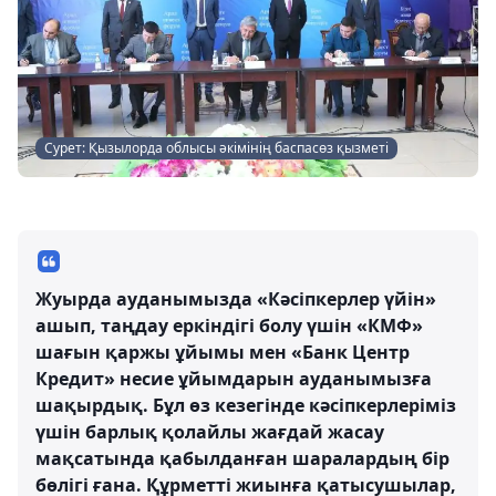
Сурет: Қызылорда облысы әкімінің баспасөз қызметі
Жуырда ауданымызда «Кәсіпкерлер үйін»
ашып, таңдау еркіндігі болу үшін «КМФ»
шағын қаржы ұйымы мен «Банк Центр
Кредит» несие ұйымдарын ауданымызға
шақырдық. Бұл өз кезегінде кәсіпкерлеріміз
үшін барлық қолайлы жағдай жасау
мақсатында қабылданған шаралардың бір
бөлігі ғана. Құрметті жиынға қатысушылар,