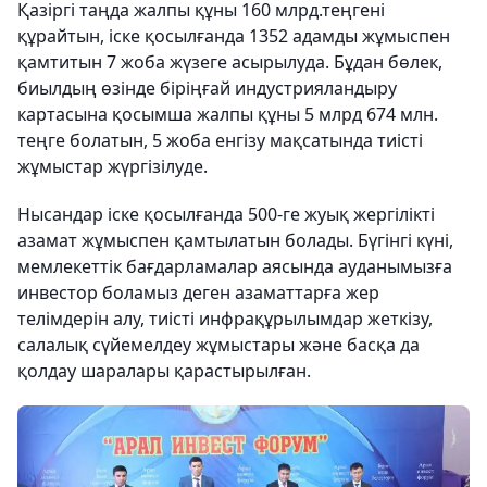
Қазіргі таңда жалпы құны 160 млрд.теңгені
құрайтын, іске қосылғанда 1352 адамды жұмыспен
қамтитын 7 жоба жүзеге асырылуда. Бұдан бөлек,
биылдың өзінде біріңғай индустрияландыру
картасына қосымша жалпы құны 5 млрд 674 млн.
теңге болатын, 5 жоба енгізу мақсатында тиісті
жұмыстар жүргізілуде.
Нысандар іске қосылғанда 500-ге жуық жергілікті
азамат жұмыспен қамтылатын болады. Бүгінгі күні,
мемлекеттік бағдарламалар аясында ауданымызға
инвестор боламыз деген азаматтарға жер
телімдерін алу, тиісті инфрақұрылымдар жеткізу,
салалық сүйемелдеу жұмыстары және басқа да
қолдау шаралары қарастырылған.