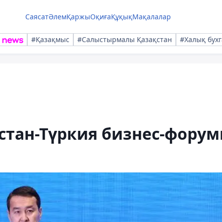
Саясат
Әлем
Қаржы
Оқиға
Құқық
Мақалалар
#Қазақмыс
#Салыстырмалы Қазақстан
#Халық бухг
стан-Түркия бизнес-фору