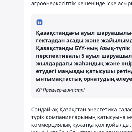
агроөнеркәсіптік кешенінде іске асы
Қазақстандағы ауыл шаруашылы
гектардан асады және жайылымда
Қазақстанды БҰҰ-ның Азық-түлі
перспективалы 5 ауыл шаруашылығ
жылдардағы жаһандық және өңірлі
етудегі маңызды қатысушы ретінд
ынтымақтастық орнатудың әлеует
ҚР Премьер-министрі
Сондай-ақ Қазақстан энергетика сала
түрік компанияларының қатысуына м
коммерциялық құжатқа қол қойылды. К