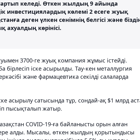
артып келеді. Өткен жылдың 9 айында
ік инвестициялардың көлемі 2 есеге жуық
қстанға деген үлкен сенімнің белгісі және бізді
қ ахуалдың көрінісі.
уымен 3700-ге жуық компания жұмыс істейді.
ба бірлесіп іске асырылды. Тау-кен металлургия
еркәсібі және фармацевтика секілді салаларда
ске асырылу сатысында тұр, сондай-ақ $1 млрд ас
сіп пысықталып жатыр.
азақстан COVID-19-ға байланысты орын алған
ре алды. Мысалы, өткен жылдың қорытындысы