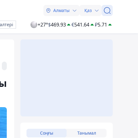
Алматы
Қаз
+27°
$
469.93
€
541.64
₽
5.71
алтері
мы
Соңғы
Танымал