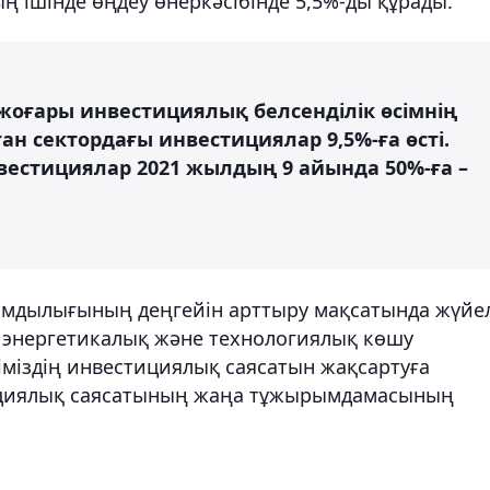
ң ішінде өңдеу өнеркәсібінде 5,5%-ды құрады.
жоғары инвестициялық белсенділік өсімнің
ан сектордағы инвестициялар 9,5%-ға өсті.
вестициялар 2021 жылдың 9 айында 50%-ға –
тымдылығының деңгейін арттыру мақсатында жүйе
қ энергетикалық және технологиялық көшу
міздің инвестициялық саясатын жақсартуға
тициялық саясатының жаңа тұжырымдамасының