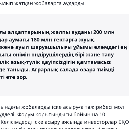
рылып жатқан жобаларға аударды.
ғы алқаптарының жалпы ауданы 200 млн
р аумағы 180 млн гектарға жуық.
к және ауыл шаруашылығы ұйымы әлемдегі ең
ы өнімін өндірушілердің бірі және таяу
к азық-түлік қауіпсіздігін қамтамасыз
е таныды. Аграрлық салада өзара тиімді
і өте зор.
сындағы жобаларды іске асыруға тәжірибесі мол
үдделі. Форум қорытындысы бойынша 10
елісімдерді іске асыру аясында инвесторлар БҚО