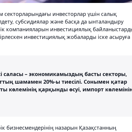
 секторларындағы инвесторлар үшін салық
дету, субсидиялар және басқа да ынталандыру
рік компанияларын инвестициялық байланыстард
бірлескен инвестициялық жобаларды іске асыруға
сі саласы – экономикамыздың басты секторы,
рттың шамамен 20%-ы тиесілі. Сонымен қатар
ты көлемінің қарқынды өсуі, импорт көлеміні
ік бизнесмендерінің назарын Қазақстанның