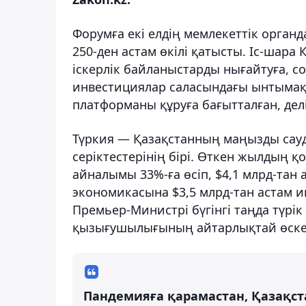
Форумға екі елдің мемлекеттік орган
250-ден астам өкілі қатысты. Іс-шара
іскерлік байланыстарды нығайтуға, со
инвестициялар саласындағы ынтымақ
платформаны құруға бағытталған, делі
Түркия — Қазақстанның маңызды сау
серіктестерінің бірі. Өткен жылдың
айналымы 33%-ға өсіп, $4,1 млрд-тан 
экономикасына $3,5 млрд-тан астам и
Премьер-Министрі бүгінгі таңда түрі
қызығушылығының айтарлықтай өскені
Пандемияға қарамастан, Қазақст