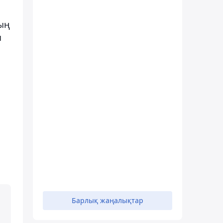
ның
ы
Барлық жаңалықтар