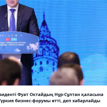
зиденті Фуат Октайдың Нұр-Сұлтан қаласына
үркия бизнес-форумы өтті, деп хабарлайды