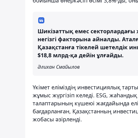
бойынша өнеркәсіп өсімі 3,8%-ды, оны
Шикізаттық емес секторлардағы 
негізгі факторына айналды. Аталғ
Қазақстанға тікелей шетелдік ин
$18,8 млрд-қа дейін ұлғайды.
Әлихан Смайылов
Үкімет еліміздің инвестициялық тар
жұмыс жүргізіп келеді. ESG, жаһанды
талаптарының күшеюі жағдайында елі
бағдарланған, Қазақстанның инвес
жобасы әзірленді.