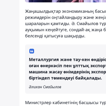
Жаңашылдықтар экономиканың басым
режимдерін оңтайландыру және жеңіл
шараларын қамтиды. Ә. Смайылов тү
ауқымын кеңейтуге, сондай-ақ жаңа 
белсенді қатысуға шақырды.
Металлургия және тау-кен өндірі
оған өнеркәсіп пен ұлттық экспо
машина жасау өнімдерінің экспор
біртіндеп төмендеуі байқалады.
Әлихан Смайылов
Министрлер кабинетінің басшысы түр