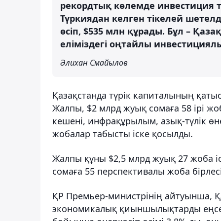
рекордтық көлемде инвестиция т
Түркиядан келген тікелей шетелд
өсіп, $535 млн құрады. Бұл – Қаза
еліміздегі оңтайлы инвестициялы
Әлихан Смайылов
Қазақстанда түрік капиталының қатыс
Жалпы, $2 млрд жуық сомаға 58 ірі жо
кешені, инфрақұрылым, азық-түлік өн
жобалар табысты іске қосылды.
Жалпы құны $2,5 млрд жуық 27 жоба і
сомаға 55 перспективалы жоба бірле
ҚР Премьер-министрінің айтуынша, Қ
экономикалық қиыншылықтарды еңсе