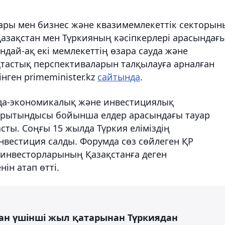
дары мен бизнес және квазимемлекеттік секторы
 Қазақстан мен Түркияның кәсіпкерлері арасындағ
ндай-ақ екі мемлекеттің өзара сауда және
тастық перспективаларын талқылауға арналған
нген primeminister.kz
сайтында
.
да-экономикалық және инвестициялық
 қорытындысы бойынша елдер арасындағы тауар
асты. Соңғы 15 жылда Түркия еліміздің
нвестиция салды. Форумда сөз сөйлеген ҚР
к инвесторларының Қазақстанға деген
н атап өтті.
ан үшінші жыл қатарынан Түркиядан