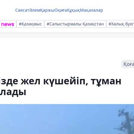
Саясат
Әлем
Қаржы
Оқиға
Құқық
Мақалалар
#Қазақмыс
#Салыстырмалы Қазақстан
#Халық бухг
Қоғ
ізде жел күшейіп, тұман
олады