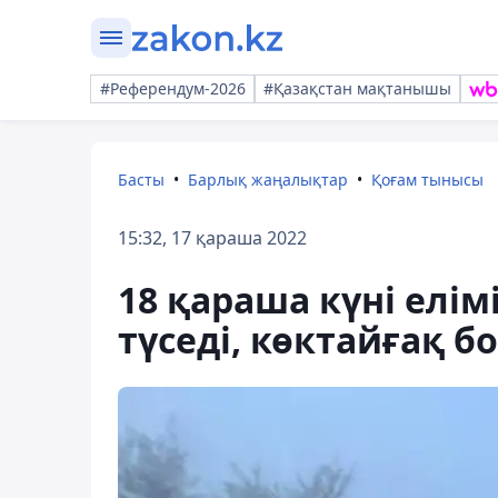
#Референдум-2026
#Қазақстан мақтанышы
Басты
Барлық жаңалықтар
Қоғам тынысы
15:32, 17 қараша 2022
18 қараша күні елім
түседі, көктайғақ б