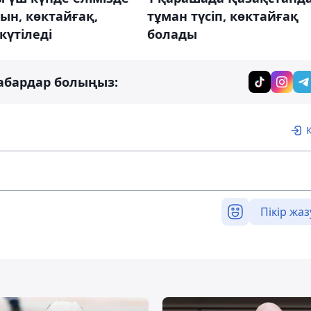
ын, көктайғақ,
тұман түсіп, көктайғақ
күтіледі
болады
абардар болыңыз:
Пікір жаз