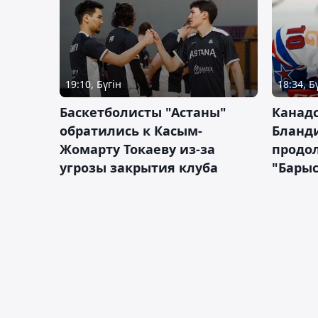
19:10, Бүгін
18:34, Б
Баскетболисты "Астаны"
Канад
обратились к Касым-
Бланд
Жомарту Токаеву из-за
продол
угрозы закрытия клуба
"Барыс