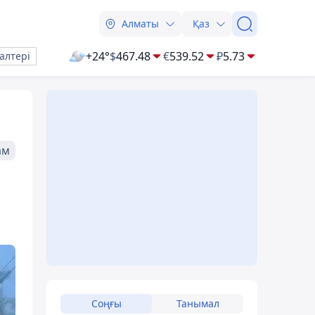
Алматы
Қаз
+24°
$
467.48
€
539.52
₽
5.73
алтері
ам
Соңғы
Танымал