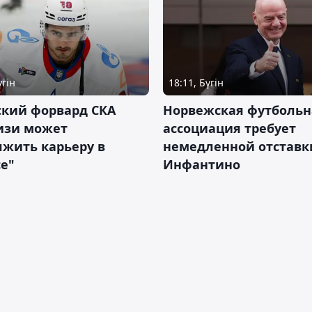
үгін
18:11, Бүгін
ский форвард СКА
Норвежская футбольн
изи может
ассоциация требует
жить карьеру в
немедленной отставк
е"
Инфантино