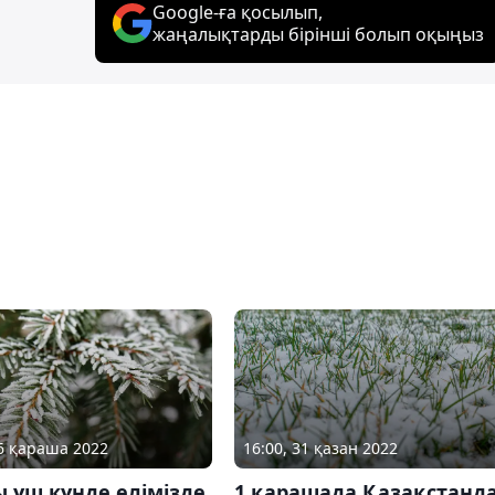
Google-ға қосылып,
жаңалықтарды бірінші болып оқыңыз
16 қараша 2022
16:00, 31 қазан 2022
 үш күнде елімізде
1 қарашада Қазақстанд