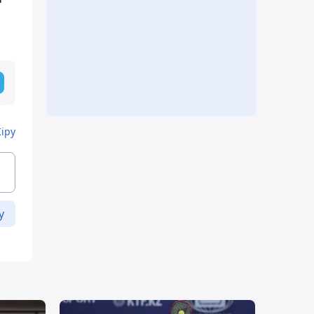
Кіру
у