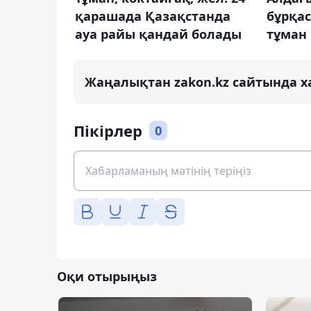
қарашада Қазақстанда
бұрқас
ауа райы қандай болады
тұман 
Жаңалықтан zakon.kz сайтында х
Пікірлер
0
Оқи отырыңыз