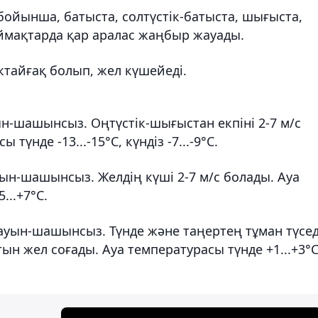
бойынша, батыста, солтүстік-батыста, шығыста,
ы аймақтарда қар аралас жаңбыр жауады.
ктайғақ болып, жел күшейеді.
н-шашынсыз. Оңтүстік-шығыстан екпіні 2-7 м/с
түнде -13...-15°С, күндіз -7...-9°С.
ын-шашынсыз. Желдің күші 2-7 м/с болады. Ауа
...+7°С.
ауын-шашынсыз. Түнде және таңертең тұман түсед
ын жел соғады. Ауа температурасы түнде +1...+3°С