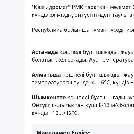
"Қазгидромет" РМК таратқан мәлімет 
күндіз еліміздің оңтүстігіндегі таул
Республика бойынша тұман түседі, кө
Астанада
көшпелі бұлт шығады, жауы
болатын жел соғады. Ауа температурасы 
Алматыда
көшпелі бұлт шығады, жау
температурасы түнде -4...-6°С, күндіз +5
Шымкентте
көшпелі бұлт шығады, ж
Оңтүстік-шығыстан күші 8-13 м/сболат
күндіз +10...+12°С.
Мақаламен бөлісу: