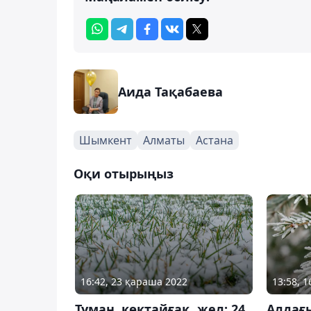
Аида Тақабаева
Шымкент
Алматы
Астана
Оқи отырыңыз
16:42, 23 қараша 2022
13:58, 
Тұман, көктайғақ, жел: 24
Алдағы