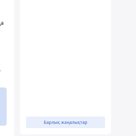
қа
қ
Барлық жаңалықтар