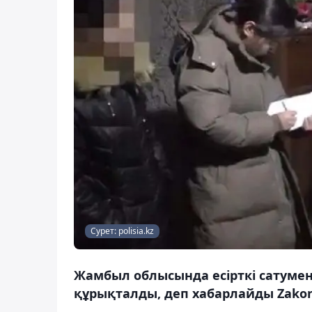
Сурет: polisia.kz
Жамбыл облысында есірткі сатуме
құрықталды, деп хабарлайды Zakon