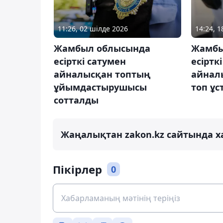
11:26, 02 шілде 2026
14:24, 1
Жамбыл облысында
Жамбы
есірткі сатумен
есіртк
айналысқан топтың
айнал
ұйымдастырушысы
топ ұс
сотталды
Жаңалықтан zakon.kz сайтында х
Пікірлер
0