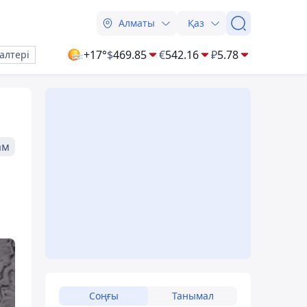
Алматы
Қаз
+17°
$
469.85
€
542.16
₽
5.78
алтері
ам
Соңғы
Танымал