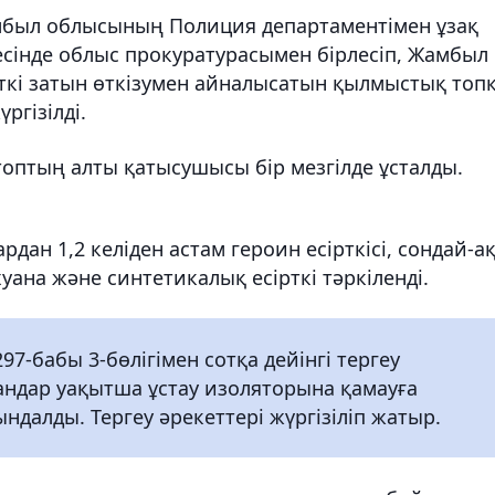
мбыл облысының Полиция департаментімен ұзақ
есінде облыс прокуратурасымен бірлесіп, Жамбыл
ірткі затын өткізумен айналысатын қылмыстық топ
гізілді.
оптың алты қатысушысы бір мезгілде ұсталды.
дан 1,2 келіден астам героин есірткісі, сондай-а
уана және синтетикалық есірткі тәркіленді.
7-бабы 3-бөлігімен сотқа дейінгі тергеу
андар уақытша ұстау изоляторына қамауға
ндалды. Тергеу әрекеттері жүргізіліп жатыр.