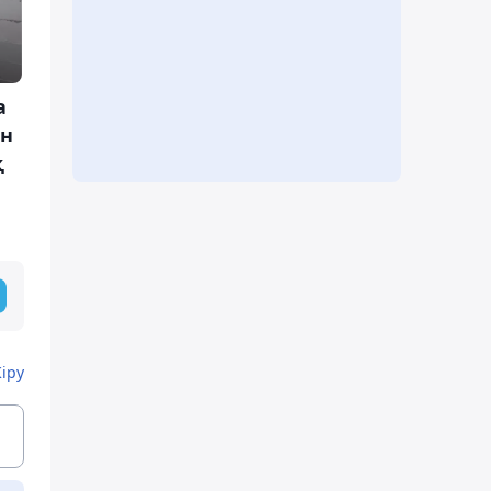
а
ан
қ
Кіру