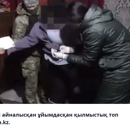
н айналысқан ұйымдасқан қылмыстық топ
.kz.