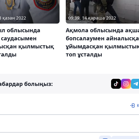
8 қазан 2022
09:39, 14 қараша 2022
л облысында
Ақмола облысында ақш
і саудасымен
бопсалаумен айналысқ
ысқан қылмыстық
ұйымдасқан қылмысты
талды
топ ұсталды
абардар болыңыз: