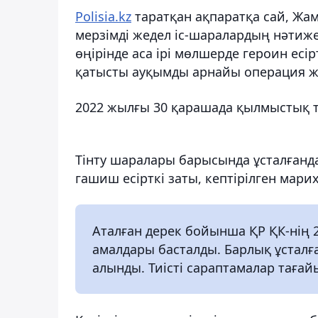
Polisia.kz
таратқан ақпаратқа сай, Жа
мерзімді жедел іс-шаралардың нәтиж
өңірінде аса ірі мөлшерде героин ес
қатысты ауқымды арнайы операция жүр
2022 жылғы 30 қарашада қылмыстық т
Тінту шаралары барысында ұсталғандар
гашиш есірткі заты, кептірілген марих
Аталған дерек бойынша ҚР ҚК-нің 29
амалдары басталды. Барлық ұсталғ
алынды. Тиісті сараптамалар тағайы