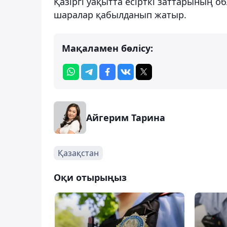
Қазіргі уақытта есірткі заттарының 
шаралар қабылданып жатыр.
Мақаламен бөлісу:
Айгерим Тарина
Қазақстан
Оқи отырыңыз