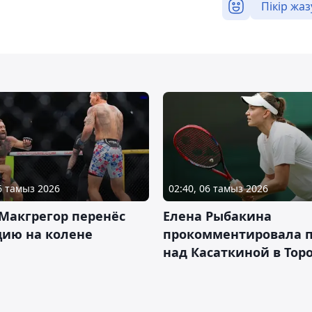
Пікір жаз
06 тамыз 2026
02:40, 06 тамыз 2026
Макгрегор перенёс
Елена Рыбакина
цию на колене
прокомментировала 
над Касаткиной в Тор