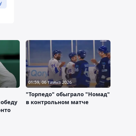
у
01:59, 06 тамыз 2026
"Торпедо" обыграло "Номад"
победу
в контрольном матче
онто