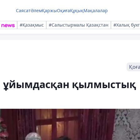
Саясат
Әлем
Қаржы
Оқиға
Құқық
Мақалалар
#Қазақмыс
#Салыстырмалы Қазақстан
#Халық бухг
Қоғ
 ұйымдасқан қылмыстық