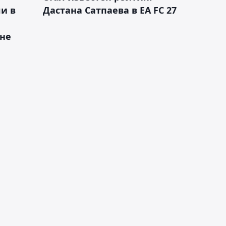
и в
Дастана Сатпаева в EA FC 27
ане