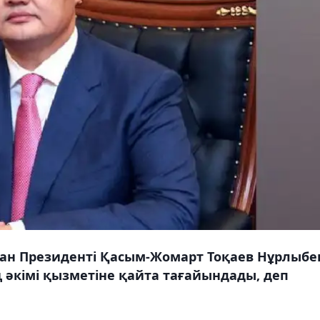
тан Президенті Қасым-Жомарт Тоқаев Нұрлыбе
әкімі қызметіне қайта тағайындады, деп