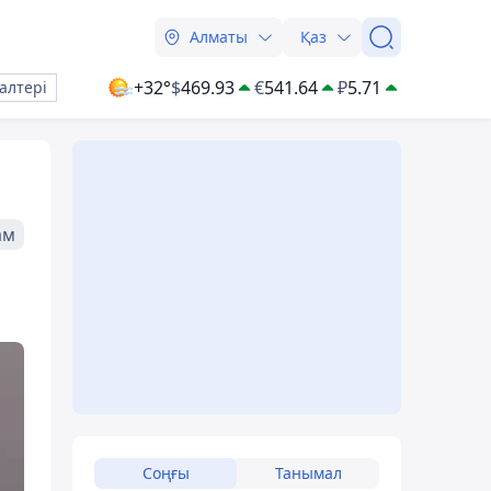
Алматы
Қаз
+32°
$
469.93
€
541.64
₽
5.71
алтері
ам
Соңғы
Танымал