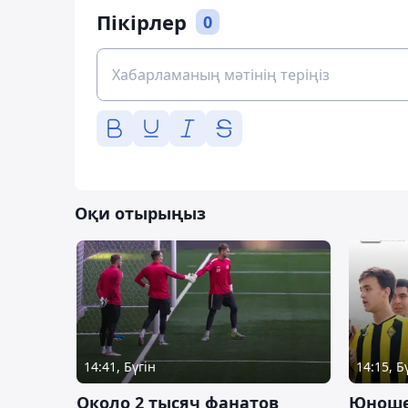
Пікірлер
0
Оқи отырыңыз
14:41, Бүгін
14:15, Б
Около 2 тысяч фанатов
Юноше