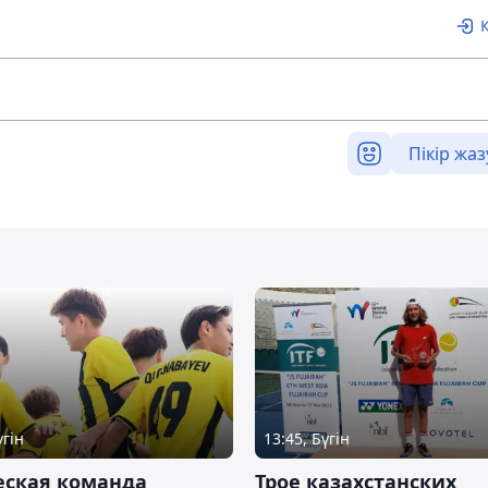
Пікір жаз
үгін
13:45, Бүгін
ская команда
Трое казахстанских