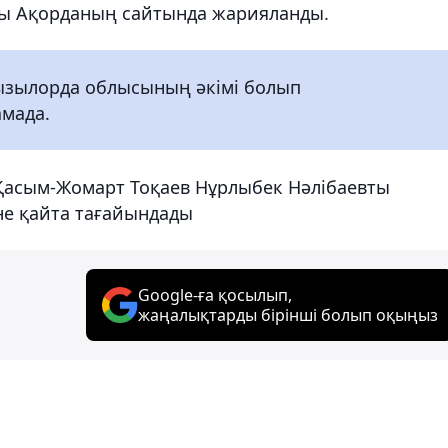
ы Ақорданың сайтында жарияланды.
ызылорда облысының әкімі болып
амада.
 Қасым-Жомарт Тоқаев Нұрлыбек Нәлібаевты
не қайта тағайындады
Google-ға қосылып,
жаңалықтарды бірінші болып оқыңыз