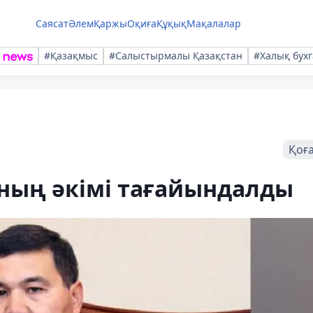
Саясат
Әлем
Қаржы
Оқиға
Құқық
Мақалалар
#Қазақмыс
#Салыстырмалы Қазақстан
#Халық бухг
Қоғ
ың әкімі тағайындалды