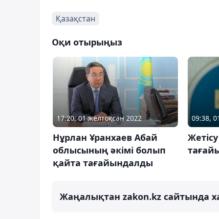
Қазақстан
Оқи отырыңыз
17:20, 01 желтоқсан 2022
09:38, 
Нұрлан Ұранхаев Абай
Жетісу
облысының әкімі болып
тағай
қайта тағайындалды
Жаңалықтан zakon.kz сайтында х