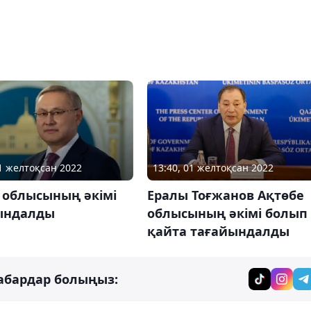
01 желтоқсан 2022
13:40, 01 желтоқсан 2022
 облысының әкімі
Ералы Тоғжанов Ақтөбе
ындалды
облысының әкімі болып
қайта тағайындалды
абардар болыңыз: