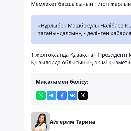
Мемлекет басшысының тиісті жарлығ
«Нұрлыбек Машбекұлы Нәлібаев Қ
тағайындалсын», - делінген хабарл
1 желтоқсанда Қазақстан Президенті
Қызылорда облысының әкімі қызметі
Мақаламен бөлісу:
Айгерим Тарина