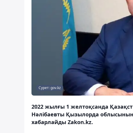
Сурет: gov.kz
2022 жылғы 1 желтоқсанда Қазақс
Нәлібаевты Қызылорда облысының 
хабарлайды Zakon.kz.