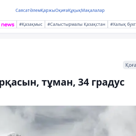
Саясат
Әлем
Қаржы
Оқиға
Құқық
Мақалалар
#Қазақмыс
#Салыстырмалы Қазақстан
#Халық бухг
Қоғ
рқасын, тұман, 34 градус