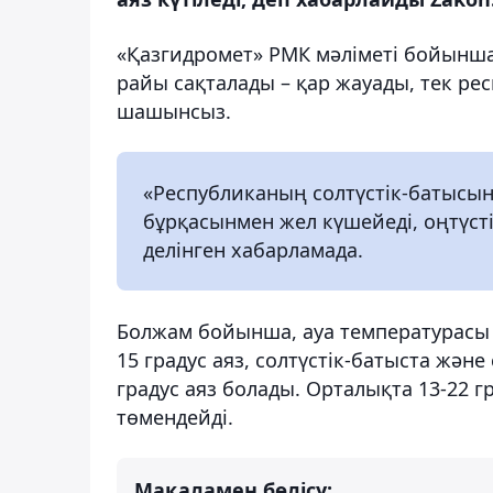
«Қазгидромет» РМК мәліметі бойынша
райы сақталады – қар жауады, тек ре
шашынсыз.
«Республиканың солтүстік-батысын
бұрқасынмен жел күшейеді, оңтүстік
делінген хабарламада.
Болжам бойынша, ауа температурасы тү
15 градус аяз, солтүстік-батыста және 
градус аяз болады. Орталықта 13-22 гр
төмендейді.
Мақаламен бөлісу: