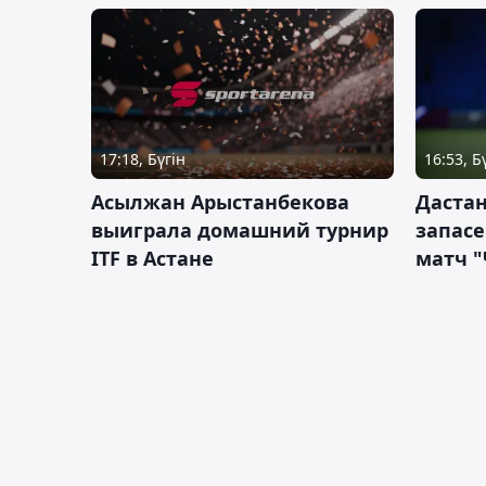
17:18, Бүгін
16:53, Б
Асылжан Арыстанбекова
Дастан
выиграла домашний турнир
запас
ITF в Астане
матч "