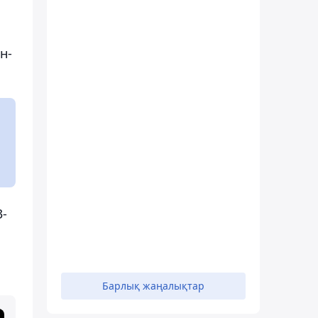
н-
3-
Барлық жаңалықтар