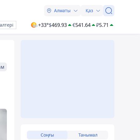
Алматы
Қаз
+33°
$
469.93
€
541.64
₽
5.71
алтері
ам
Соңғы
Танымал