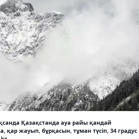
қсанда Қазақстанда ауа райы қандай
қар жауып, бұрқасын, тұман түсіп, 34 градус
kz.