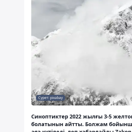
Сурет: pixabay
Синоптиктер 2022 жылғы 3-5 желто
болатынын айтты. Болжам бойынша, 
аяз күтіледі, деп хабарлайды Zakon.