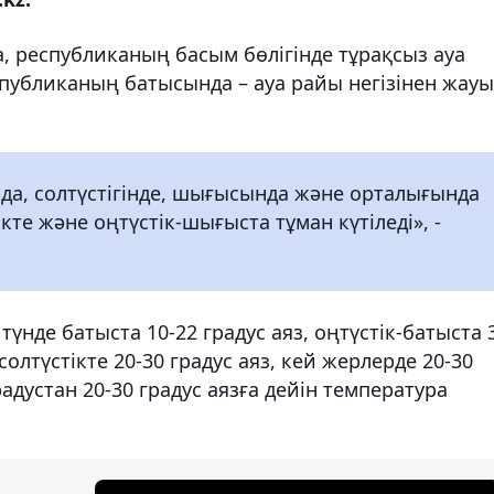
, республиканың басым бөлігінде тұрақсыз ауа
спубликаның батысында – ауа райы негізінен жауы
да, солтүстігінде, шығысында және орталығында
те және оңтүстік-шығыста тұман күтіледі», -
нде батыста 10-22 градус аяз, оңтүстік-батыста 
солтүстікте 20-30 градус аяз, кей жерлерде 20-30
адустан 20-30 градус аязға дейін температура