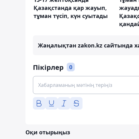
Қазақстанда қар жауып,
жауады
тұман түсіп, күн суытады
Қазақ
қанда
Жаңалықтан zakon.kz сайтында х
Пікірлер
0
Оқи отырыңыз