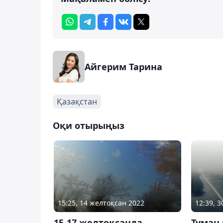
Айгерим Тарина
Қазақстан
Оқи отырыңыз
15:25, 14 желтоқсан 2022
12:39, 
15-17 желтоқсанда
Тұман