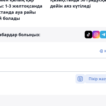
: 1-3 желтоқсанда
дейін аяз күтіледі
станда ауа райы
й болады
абардар болыңыз:
Пікір жаз