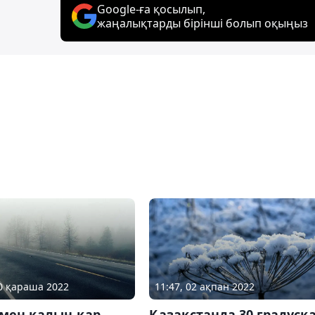
Google-ға қосылып,
жаңалықтарды бірінші болып оқыңыз
30 қараша 2022
11:47, 02 ақпан 2022
 мен қалың қар
Қазақстанда 30 градусқ