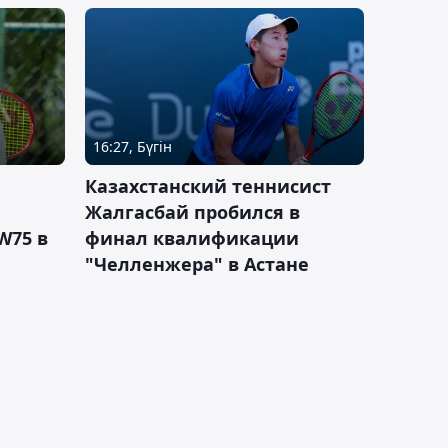
16:27, Бүгін
Казахстанский теннисист
Жалгасбай пробился в
W75 в
финал квалификации
"Челленжера" в Астане