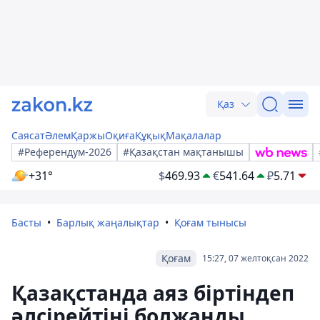
Қаз
Саясат
Әлем
Қаржы
Оқиға
Құқық
Мақалалар
#Референдум-2026
#Қазақстан мақтанышы
+31°
$
469.93
€
541.64
₽
5.71
Басты
Барлық жаңалықтар
Қоғам тынысы
Қоғам
15:27, 07 желтоқсан 2022
Қазақстанда аяз біртіндеп
әлсірейтіні болжанды