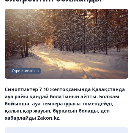
Сурет: unsplash
Синоптиктер 7-10 желтоқсанында Қазақстанда
ауа райы қандай болатынын айтты. Болжам
бойынша, ауа температурасы төмендейді,
қалың қар жауып, бұрқасын болады, деп
хабарлайды Zakon.kz.