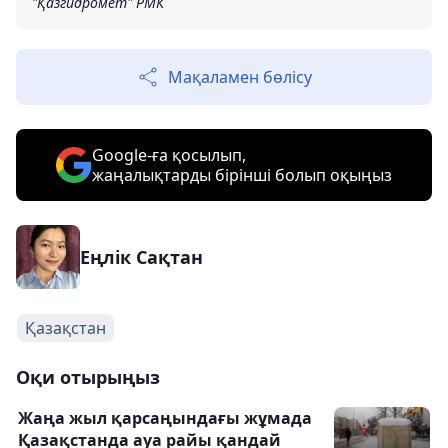
"Қазгидромет" РМК
Мақаламен бөлісу
Google-ға қосылып,
жаңалықтарды бірінші болып оқыңыз
Еңлік Сақтан
Қазақстан
Оқи отырыңыз
Жаңа жыл қарсаңындағы жұмада
Қазақстанда ауа райы қандай