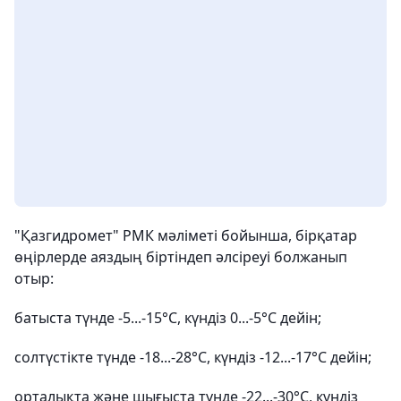
"Қазгидромет" РМК мәліметі бойынша, бірқатар
өңірлерде аяздың біртіндеп әлсіреуі болжанып
отыр:
батыста түнде -5...-15°С, күндіз 0...-5°С дейін;
солтүстікте түнде -18...-28°С, күндіз -12...-17°С дейін;
орталықта және шығыста түнде -22...-30°С, күндіз