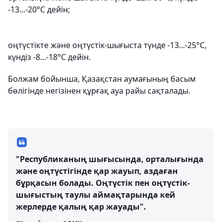
-13...-20°С дейін;
оңтүстікте және оңтүстік-шығыста түнде -13...-25°С,
күндіз -8...-18°С дейін.
Болжам бойынша, Қазақстан аумағының басым
бөлігінде негізінен құрғақ ауа райы сақталады.
"Республиканың шығысында, орталығында
және оңтүстігінде қар жауып, аздаған
бұрқасын болады. Оңтүстік пен оңтүстік-
шығыстың таулы аймақтарында кей
жерлерде қалың қар жауады".