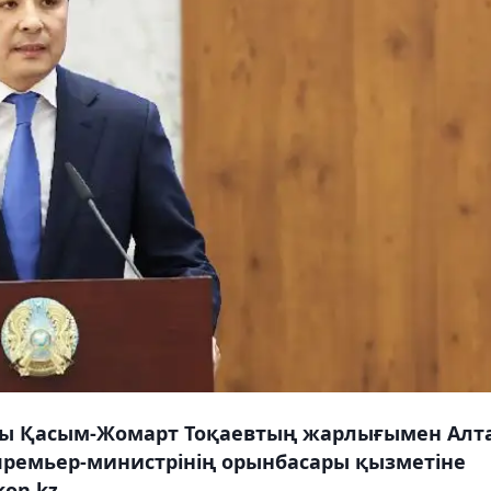
ысы Қасым-Жомарт Тоқаевтың жарлығымен Алт
премьер-министрінің орынбасары қызметіне
on.kz.