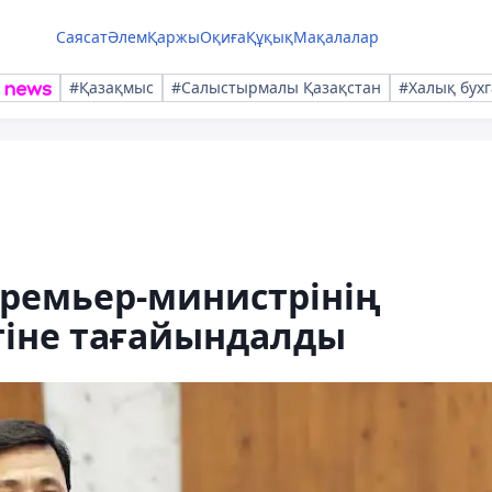
Саясат
Әлем
Қаржы
Оқиға
Құқық
Мақалалар
#Қазақмыс
#Салыстырмалы Қазақстан
#Халық бухг
премьер-министрінің
іне тағайындалды