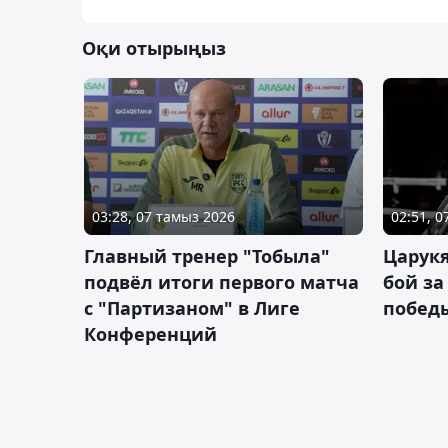
Оқи отырыңыз
03:28, 07 тамыз 2026
02:51, 
Главный тренер "Тобыла"
Царук
подвёл итоги первого матча
бой за
с "Партизаном" в Лиге
побед
Конференций