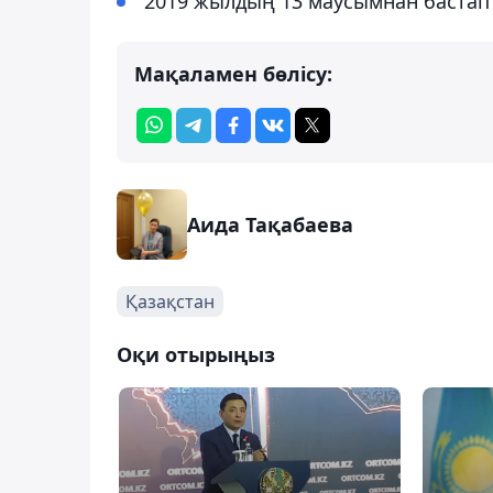
2019 жылдың 13 маусымнан бастап 
Мақаламен бөлісу:
Аида Тақабаева
Қазақстан
Оқи отырыңыз