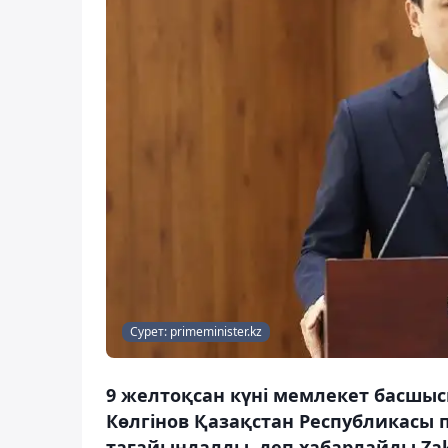
Сурет: primeminister.kz
9 желтоқсан күні мемлекет басш
Көлгінов Қазақстан Республикасы 
тағайындалды, деп хабарлайды Zak