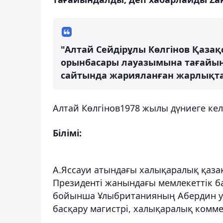
"Алтай Сейдірұлы Көлгінов Қазақ
орынбасары лауазымына тағайын
сайтында жарияланған жарлықта
Алтай Көлгінов1978 жылы дүниеге кел
Білімі:
А.Яссауи атындағы халықаралық қазақ
Президенті жанындағы мемлекеттік б
бойынша Ұлыбританияның Абердин унив
басқару магистрі, халықаралық комм