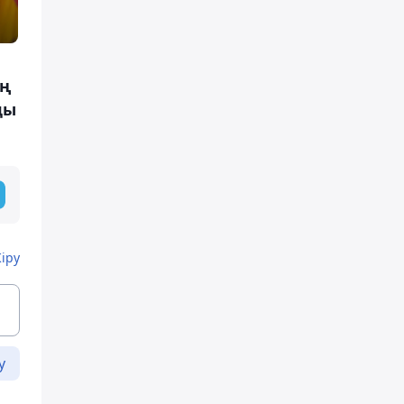
ің
ды
Кіру
у