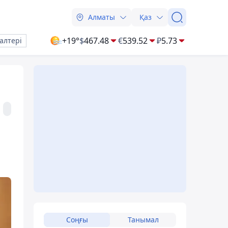
Алматы
Қаз
+19°
$
467.48
€
539.52
₽
5.73
алтері
Соңғы
Танымал