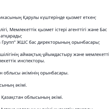
икасының Қарулы күштерінде қызмет еткен;
гі, Мемлекеттік қызмет істері агенттігі және Бас
 атқарады;
а Групп" ЖШС бас директорының орынбасары;
шілігінің аймақтық-ұйымдастыру және мемлекетт
екеттік инспекторы.
н облысы әкімінің орынбасары.
сының әкімі.
 Қазақстан облысының әкімі.