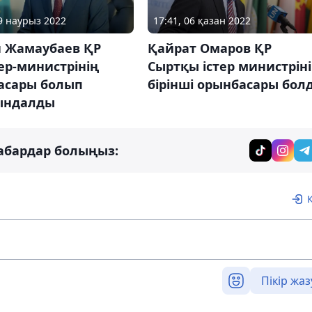
29 наурыз 2022
17:41, 06 қазан 2022
н Жамаубаев ҚР
Қайрат Омаров ҚР
ер-министрінің
Сыртқы істер министрін
асары болып
бірінші орынбасары бол
ындалды
абардар болыңыз:
Пікір жаз