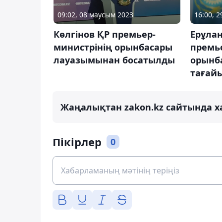
09:02, 08 маусым 2023
16:00, 
Көлгінов ҚР премьер-
Ерұла
министрінің орынбасары
премь
лауазымынан босатылды
орынб
тағай
Жаңалықтан zakon.kz сайтында х
Пікірлер
0