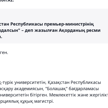
стан Республикасы премьер-министрінің
далсын" – деп жазылған Ақорданың ресми
.
ген.
-түрік университетін, Қазақстан Республикасы
асқару академиясын, "Болашақ" бағдарламасы
ерситетін бітірген. Мемлекеттік және жергілік
ерциялық құқық магистрі.