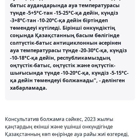
батыс аудандарында ауа температурасы
түнде -5+5°С-тан -15-25°С-қа дейін, күндіз
-3+8°С-тан -10-20°С-қа дейін біртіндеп
төмендеуі күтіледі. Бірінші онкүндіктің
соңында Қазақстанның басым бөлігінде
солтүстік-батыс антициклоннын әсерінен
ауа температурасы түнде -20-30°С-қа, күндіз
-10-18°С-қа дейін, республикамыздың
оңтүстік-батыс, оңтүстік және оңтүстік-
шығысында түнде -10-20°С-қа, күндіз -5-15°С-
қа дейін төмендеуі болжанады", - делінген
хабарламада.
Консультатив болжамға сәйкес, 2023 жылғы
қаңтардың екінші және үшінші онкүндігінде
Қазақстанның көп өңірінде ауа райы жиі өзгереді,