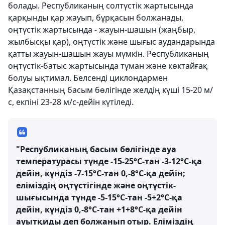
болады. Республиканың солтүстік жартысында
қарқынды қар жауып, бұрқасын болжанады,
оңтүстік жартысында - жауын-шашын (жаңбыр,
жылбысқы қар), оңтүстік және шығыс аудандарында
қатты жауын-шашын жауы мүмкін. Республиканың
оңтүстік-батыс жартысында тұман және көктайғақ
болуы ықтимал. Белсенді циклондармен
Қазақстанның басым бөлігінде желдің күші 15-20 м/
с, екпіні 23-28 м/с-дейін күтіледі.
"Республиканың басым бөлігінде ауа
температурасы түнде -15-25°С-тан -3-12°С-қа
дейін, күндіз -7-15°С-тан 0,-8°С-қа дейін;
еліміздің оңтүстігінде және оңтүстік-
шығысында түнде -5-15°С-тан -5+2°С-қа
дейін, күндіз 0,-8°С-тан +1+8°С-қа дейін
ауытқиды деп болжанып отыр. Еліміздің