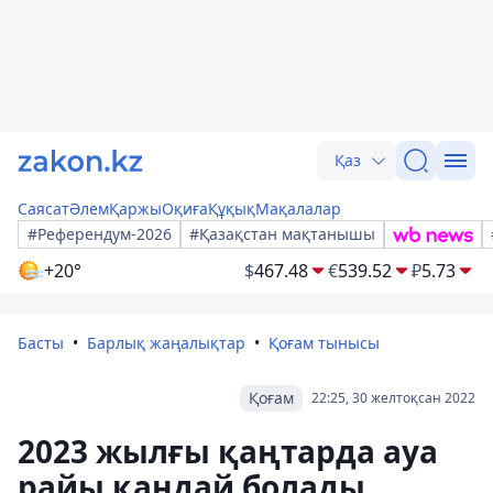
Қаз
Саясат
Әлем
Қаржы
Оқиға
Құқық
Мақалалар
#Референдум-2026
#Қазақстан мақтанышы
+20°
$
467.48
€
539.52
₽
5.73
Басты
Барлық жаңалықтар
Қоғам тынысы
Қоғам
22:25, 30 желтоқсан 2022
2023 жылғы қаңтарда ауа
райы қандай болады