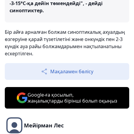
-3-15°С-қа дейін төмендейді", - дейді
синоптиктер.
Бір айға арналған болжам синоптикалық ахуалдың
өзгеруіне қарай түзетілетіні және онкүндік пен 2-3
күндік ауа райы болжамдарымен нақтыланатыны
ескертілген.
Мақаламен бөлісу
Google-ға қосылып,
жаңалықтарды бірінші болып оқыңыз
Мейірман Лес