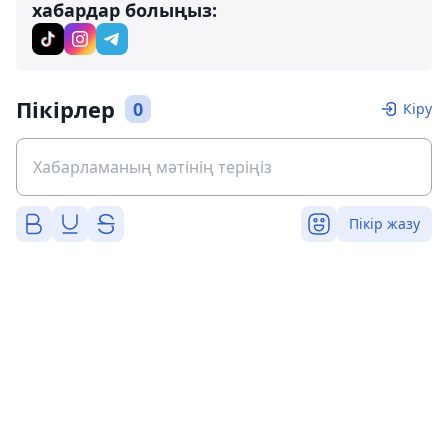
хабардар болыңыз:
Пікірлер
0
Кіру
Пікір жазу