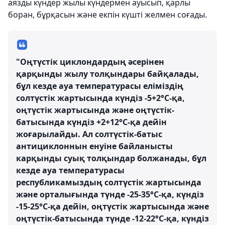
аязды күндер жылы күндермен ауысып, қарлы
боран, бұрқасын және екпін күшті желмен соғады.
"Оңтүстік циклондардың әсерінен
қарқынды жылу толқындары байқалады,
бұл кезде ауа температурасы еліміздің
солтүстік жартысында күндіз -5+2°С-қа,
оңтүстік жартысында және оңтүстік-
батысында күндіз +2+12°С-қа дейін
жоғарылайды. Ал солтүстік-батыс
антициклоннын енуіне байланысты
карқынды суық толқындар болжанады, бұл
кезде ауа температурасы
республикамыздың солтүстік жартысында
және орталығында түнде -25-35°С-қа, күндіз
-15-25°С-қа дейін, оңтүстік жартысында және
оңтүстік-батысында түнде -12-22°С-қа, күндіз