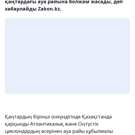
қаңтардағы ауа райына болжам жасады, деп
хабарлайды Zakon.kz.
Қаңтардың бірінші онкүндігінде Қазақстанда
қарқынды Атлантикалық және Оңтүстік
циклондардың әсерінен ауа райы құбылмалы