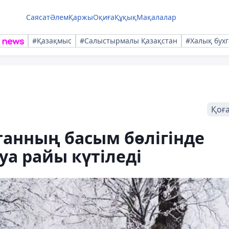
Саясат
Әлем
Қаржы
Оқиға
Құқық
Мақалалар
#Қазақмыс
#Салыстырмалы Қазақстан
#Халық бухг
Қоғ
танның басым бөлігінде
а райы күтіледі