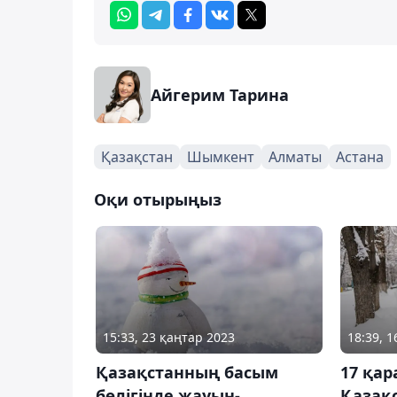
Айгерим Тарина
Қазақстан
Шымкент
Алматы
Астана
Оқи отырыңыз
15:33, 23 қаңтар 2023
18:39, 
Қазақстанның басым
17 қа
бөлігінде жауын-
Қазақ