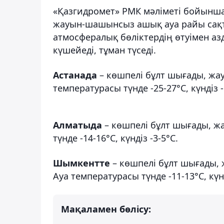
«Қазгидромет» РМК мәліметі бойынша
жауын-шашынсыз ашық ауа райы сақт
атмосфералық бөліктердің өтуімен аз
күшейеді, тұман түседі.
Астанада
– көшпелі бұлт шығады, жау
температурасы түнде -25-27°С, күндіз -
Алматыда
– көшпелі бұлт шығады, ж
түнде -14-16°С, күндіз -3-5°С.
Шымкентте
– көшпелі бұлт шығады,
Ауа температурасы түнде -11-13°С, күнд
Мақаламен бөлісу: