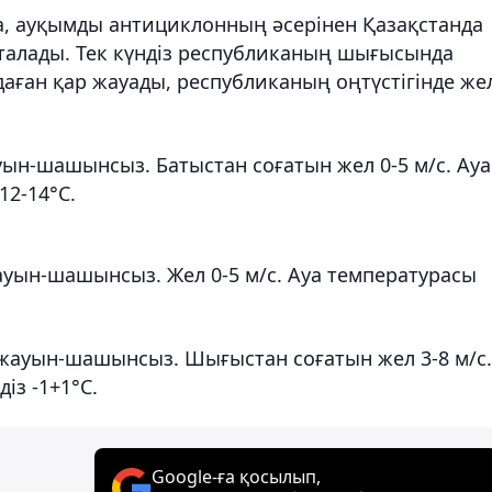
, ауқымды антициклонның әсерінен Қазақстанда
алады. Тек күндіз республиканың шығысында
даған қар жауады, республиканың оңтүстігінде же
ын-шашынсыз. Батыстан соғатын жел 0-5 м/с. Ауа
12-14°С.
ауын-шашынсыз. Жел 0-5 м/с. Ауа температурасы
 жауын-шашынсыз. Шығыстан соғатын жел 3-8 м/с.
із -1+1°С.
Google-ға қосылып,