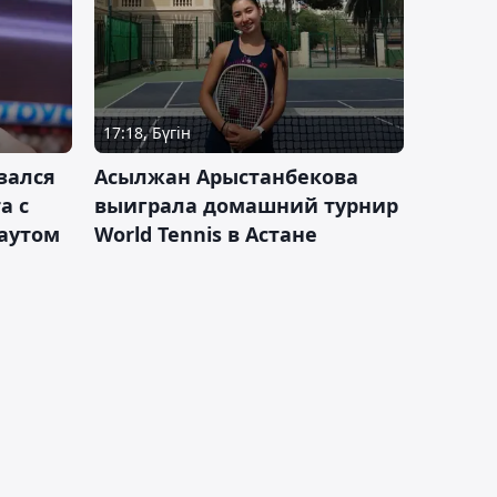
17:18, Бүгін
зался
Асылжан Арыстанбекова
а с
выиграла домашний турнир
каутом
World Tennis в Астане