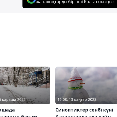
жаңалықтарды бірінші болып оқыңыз
16:08, 13 қаңтар 2023
16 қараша 2022
Синоптиктер сенбі күні
рашада
Қазақстанда ауа райы
станның басым