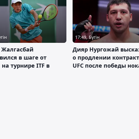
үгін
17:49, Бүгін
 Жалгасбай
Дияр Нургожай выска
вился в шаге от
о продлении контракт
 на турнире ITF в
UFC после победы но