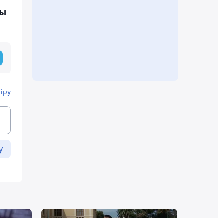
ты
Кіру
у