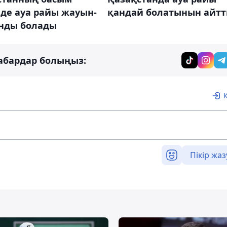
қандай болатынын айт
нде ауа райы жауын-
ды болады
абардар болыңыз:
Пікір жаз