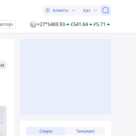
Алматы
Қаз
+27°
$
469.93
€
541.64
₽
5.71
алтері
ам
Соңғы
Танымал