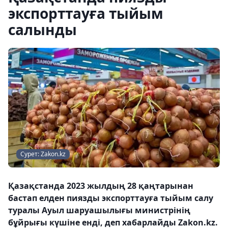
экспорттауға тыйым
салынды
Сурет: Zakon.kz
Қазақстанда 2023 жылдың 28 қаңтарынан
бастап елден пиязды экспорттауға тыйым салу
туралы Ауыл шаруашылығы министрінің
бұйрығы күшіне енді, деп хабарлайды Zakon.kz.