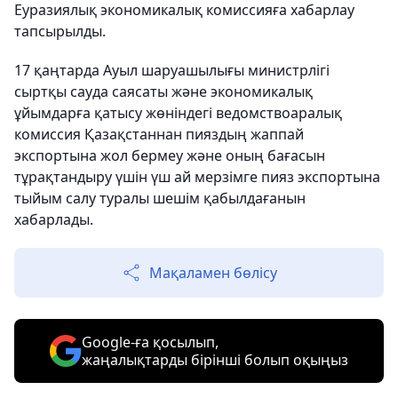
Еуразиялық экономикалық комиссияға хабарлау
тапсырылды.
17 қаңтарда Ауыл шаруашылығы министрлігі
сыртқы сауда саясаты және экономикалық
ұйымдарға қатысу жөніндегі ведомствоаралық
комиссия Қазақстаннан пияздың жаппай
экспортына жол бермеу және оның бағасын
тұрақтандыру үшін үш ай мерзімге пияз экспортына
тыйым салу туралы шешім қабылдағанын
хабарлады.
Мақаламен бөлісу
Google-ға қосылып,
жаңалықтарды бірінші болып оқыңыз