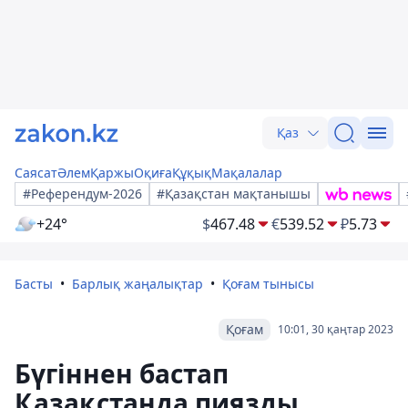
Қаз
Саясат
Әлем
Қаржы
Оқиға
Құқық
Мақалалар
#Референдум-2026
#Қазақстан мақтанышы
+24°
$
467.48
€
539.52
₽
5.73
Басты
Барлық жаңалықтар
Қоғам тынысы
Қоғам
10:01, 30 қаңтар 2023
Бүгіннен бастап
Қазақстанда пиязды