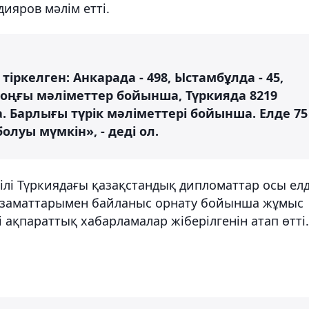
дияров мәлім етті.
іркелген: Анкарада - 498, Ыстамбұлда - 45,
 соңғы мәліметтер бойынша, Түркияда 8219
. Барлығы түрік мәліметтері бойынша. Елде 75
луы мүмкін», - деді ол.
кілі Түркиядағы қазақстандық дипломаттар осы ел
азаматтарымен байланыс орнату бойынша жұмыс
і ақпараттық хабарламалар жіберілгенін атап өтті.