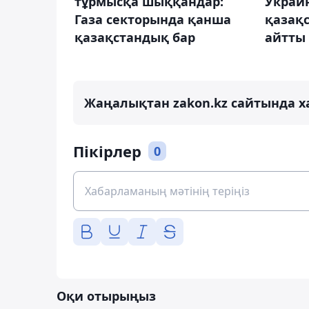
тұрмысқа шыққандар:
Украи
Газа секторында қанша
қазақс
қазақстандық бар
айтты
Жаңалықтан zakon.kz сайтында х
Пікірлер
0
Оқи отырыңыз