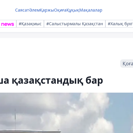
Саясат
Әлем
Қаржы
Оқиға
Құқық
Мақалалар
#Қазақмыс
#Салыстырмалы Қазақстан
#Халық бухг
Қоғ
ша қазақстандық бар