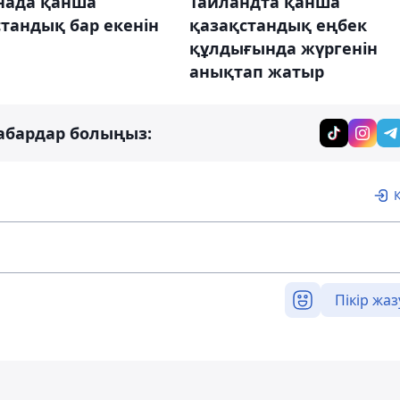
Таиландта қанша
нада қанша
қазақстандық еңбек
тандық бар екенін
құлдығында жүргенін
анықтап жатыр
абардар болыңыз:
Пікір жаз