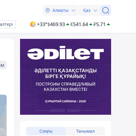
Алматы
Қаз
+33°
$
469.93
€
541.64
₽
5.71
алтері
ам
Соңғы
Танымал