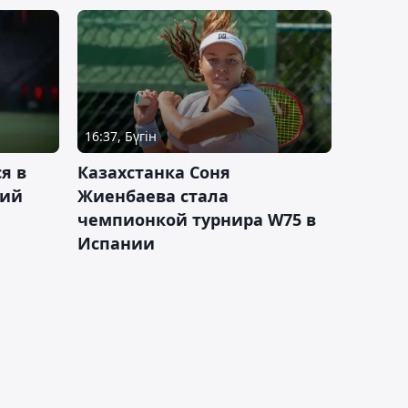
16:37, Бүгін
я в
Казахстанка Соня
кий
Жиенбаева стала
чемпионкой турнира W75 в
Испании