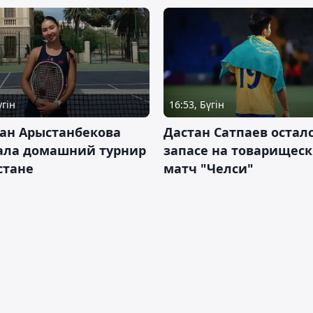
үгін
16:53, Бүгін
ан Арыстанбекова
Дастан Сатпаев осталс
ала домашний турнир
запасе на товарищес
Астане
матч "Челси"