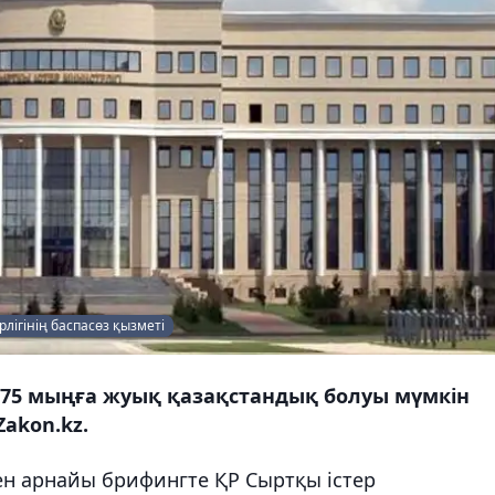
лігінің баспасөз қызметі
а 75 мыңға жуық қазақстандық болуы мүмкін
akon.kz.
ен арнайы брифингте ҚР Сыртқы істер