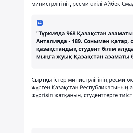
министрлігінің ресми өкілі Айбек Сма
"Түркияда 968 Қазақстан азаматы т
Анталияда - 189. Сонымен қатар,
қазақстандық студент білім алуда
мыңға жуық Қазақстан азаматы бо
Сыртқы істер министрлігінің ресми ө
жүрген Қазақстан Республикасының 
жүргізіп жатқанын, студенттерге тиіст