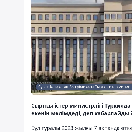
Сурет: Қазақстан Республикасы Сыртқы істер министр
Сыртқы істер министрлігі Түркияд
екенін мәлімдеді, деп хабарлайды Z
Бұл туралы 2023 жылғы 7 ақпанда өтк