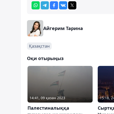
Айгерим Тарина
Қазақстан
Оқи отырыңыз
14:41, 09 қазан 2023
15:18, 
Палестиналыққа
Сыртқы