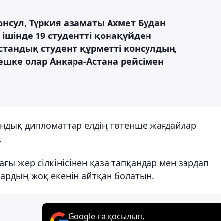
нсул, Түркия азаматы Ахмет Будан
ішінде 19 студентті қонақүйден
қстандық студент құрметті консулдың
кешке олар Анкара-Астана рейсімен
ндық дипломаттар елдің төтенше жағдайлар
.
ғы жер сілкінісінен қаза тапқандар мен зардап
тардың жоқ екенін айтқан болатын.
Google-ға қосылып,