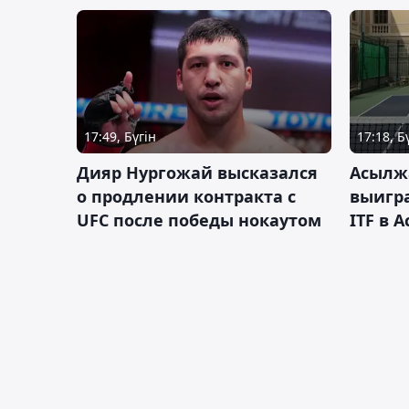
17:49, Бүгін
17:18, Б
Дияр Нургожай высказался
Асылж
о продлении контракта с
выигр
UFC после победы нокаутом
ITF в 