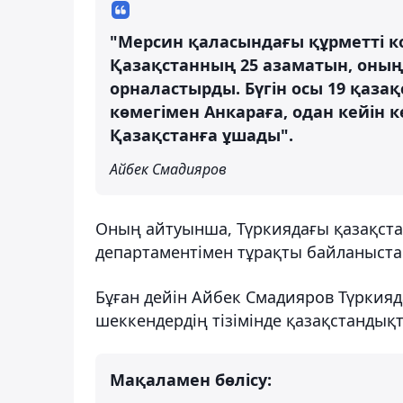
"Мерсин қаласындағы құрметті ко
Қазақстанның 25 азаматын, оның 
орналастырды. Бүгін осы 19 қаза
көмегімен Анкараға, одан кейін 
Қазақстанға ұшады".
Айбек Смадияров
Оның айтуынша, Түркиядағы қазақста
департаментімен тұрақты байланыста
Бұған дейін Айбек Смадияров Түркияда
шеккендердің тізімінде қазақстандық
Мақаламен бөлісу: